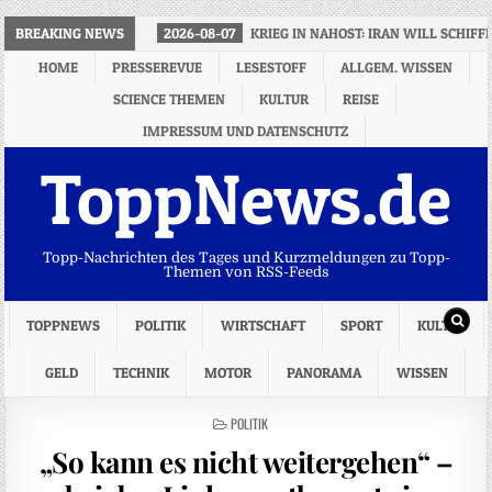
BREAKING NEWS
2026-08-07
KRIEG IN NAHOST: IRAN WILL SCHIF
HOME
PRESSEREVUE
LESESTOFF
ALLGEM. WISSEN
SCIENCE THEMEN
KULTUR
REISE
IMPRESSUM UND DATENSCHUTZ
ToppNews.de
Topp-Nachrichten des Tages und Kurzmeldungen zu Topp-
Themen von RSS-Feeds
TOPPNEWS
POLITIK
WIRTSCHAFT
SPORT
KULTUR
GELD
TECHNIK
MOTOR
PANORAMA
WISSEN
POSTED
POLITIK
IN
„So kann es nicht weitergehen“ –