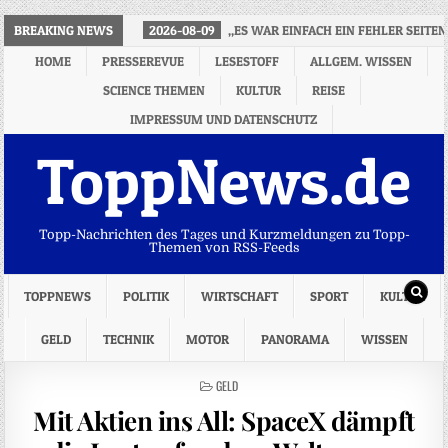
BREAKING NEWS
2026-08-09
„ES WAR EINFACH EIN FEHLER SEITE
HOME
PRESSEREVUE
LESESTOFF
ALLGEM. WISSEN
SCIENCE THEMEN
KULTUR
REISE
IMPRESSUM UND DATENSCHUTZ
ToppNews.de
Topp-Nachrichten des Tages und Kurzmeldungen zu Topp-
Themen von RSS-Feeds
TOPPNEWS
POLITIK
WIRTSCHAFT
SPORT
KULTUR
GELD
TECHNIK
MOTOR
PANORAMA
WISSEN
POSTED
GELD
IN
Mit Aktien ins All: SpaceX dämpft