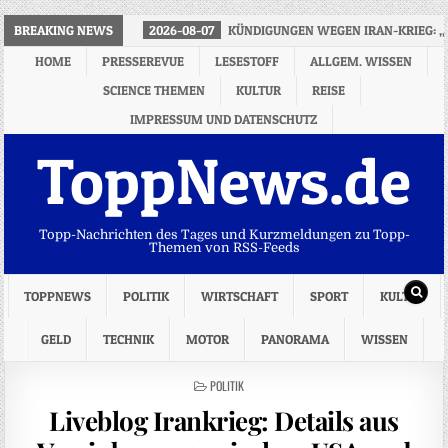
BREAKING NEWS
2026-08-07
KÜNDIGUNGEN WEGEN IRAN-KRIEG: „
HOME
PRESSEREVUE
LESESTOFF
ALLGEM. WISSEN
SCIENCE THEMEN
KULTUR
REISE
IMPRESSUM UND DATENSCHUTZ
ToppNews.de
Topp-Nachrichten des Tages und Kurzmeldungen zu Topp-
Themen von RSS-Feeds
TOPPNEWS
POLITIK
WIRTSCHAFT
SPORT
KULTUR
GELD
TECHNIK
MOTOR
PANORAMA
WISSEN
POSTED
POLITIK
IN
Liveblog Irankrieg: Details aus