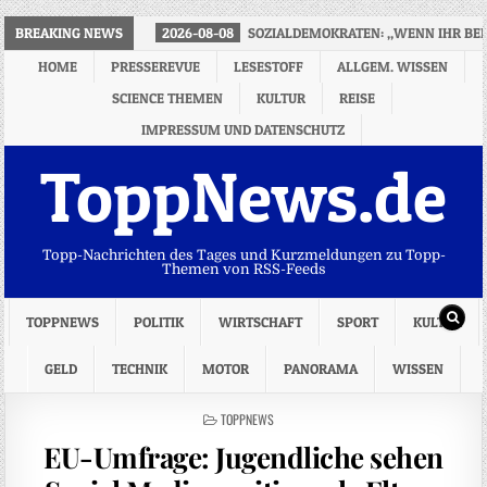
BREAKING NEWS
2026-08-08
SOZIALDEMOKRATEN: „WENN IHR BEI M
HOME
PRESSEREVUE
LESESTOFF
ALLGEM. WISSEN
SCIENCE THEMEN
KULTUR
REISE
IMPRESSUM UND DATENSCHUTZ
ToppNews.de
Topp-Nachrichten des Tages und Kurzmeldungen zu Topp-
Themen von RSS-Feeds
TOPPNEWS
POLITIK
WIRTSCHAFT
SPORT
KULTUR
GELD
TECHNIK
MOTOR
PANORAMA
WISSEN
POSTED
TOPPNEWS
IN
EU-Umfrage: Jugendliche sehen