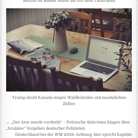
Benzin ist wieder teurer als vor dem Tankrabatt
Trump droht Kanada wegen Waldbränden mit zusätzlichen
Zöllen
Beitragsnavigation
← „Der Arm wurde verdreht“ – Polnische Aktivisten klagen über
„brutales“ Vorgehen deutscher Polizisten
Deutschland bei der WM 2026: Achtung, hier spricht Kapitän