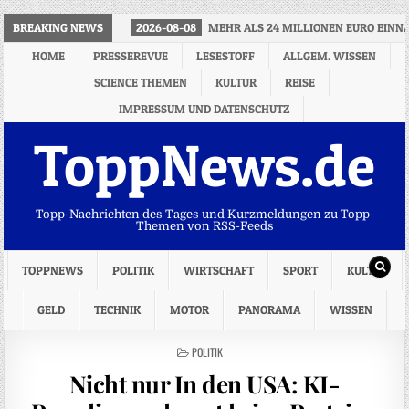
BREAKING NEWS
2026-08-08
MEHR ALS 24 MILLIONEN EURO EINN
HOME
PRESSEREVUE
LESESTOFF
ALLGEM. WISSEN
SCIENCE THEMEN
KULTUR
REISE
IMPRESSUM UND DATENSCHUTZ
ToppNews.de
Topp-Nachrichten des Tages und Kurzmeldungen zu Topp-
Themen von RSS-Feeds
TOPPNEWS
POLITIK
WIRTSCHAFT
SPORT
KULTUR
GELD
TECHNIK
MOTOR
PANORAMA
WISSEN
POSTED
POLITIK
IN
Nicht nur In den USA: KI-