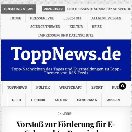
BREAKING NEWS
2026-08-08
DER HEISSESTE SOMMER? SO WERDE
HOME
PRESSEREVUE
LESESTOFF
ALLGEM. WISSEN
SCIENCE THEMEN
KULTUR
REISE
IMPRESSUM UND DATENSCHUTZ
ToppNews.de
Topp-Nachrichten des Tages und Kurzmeldungen zu Topp-
Themen von RSS-Feeds
TOPPNEWS
POLITIK
WIRTSCHAFT
SPORT
KULTUR
GELD
TECHNIK
MOTOR
PANORAMA
WISSEN
POSTED
MOTOR
IN
Vorstoß zur Förderung für E-