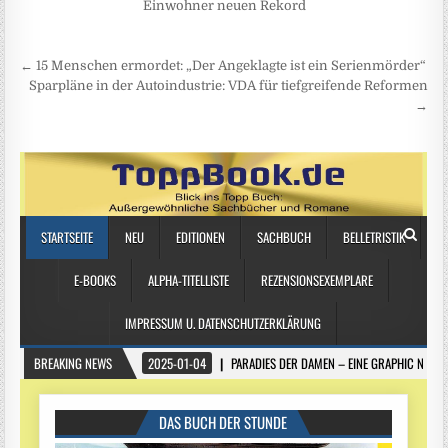
Einwohner neuen Rekord
Beitragsnavigation
← 15 Menschen ermordet: „Der Angeklagte ist ein Serienmörder“
Sparpläne in der Autoindustrie: VDA für tiefgreifende Reformen
→