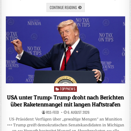
CONTINUE READING
TOPPNEWS
Posted
in
USA unter Trump: Trump droht nach Berichten
über Raketenmangel mit langen Haftstrafen
RSS-FEED
6. AUGUST 2026
US-Präsident: Verfügen über „gewaltige Mengen“ an Munition
+++ Trump greift demokratischen Senatskandidaten in Michigan
an +++ Hegseth bestreitet Mangel an Abwehrraketen +++ alle