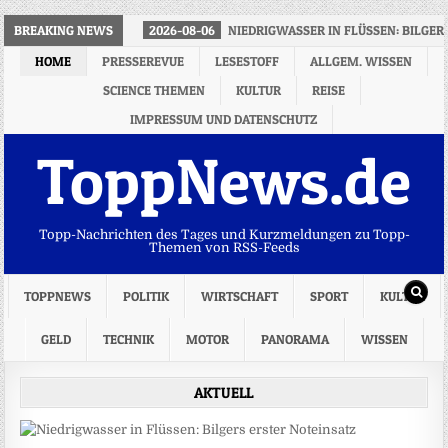
BREAKING NEWS
2026-08-06
NIEDRIGWASSER IN FLÜSSEN: BILGER
HOME
PRESSEREVUE
LESESTOFF
ALLGEM. WISSEN
SCIENCE THEMEN
KULTUR
REISE
IMPRESSUM UND DATENSCHUTZ
ToppNews.de
Topp-Nachrichten des Tages und Kurzmeldungen zu Topp-
Themen von RSS-Feeds
TOPPNEWS
POLITIK
WIRTSCHAFT
SPORT
KULTUR
GELD
TECHNIK
MOTOR
PANORAMA
WISSEN
AKTUELL