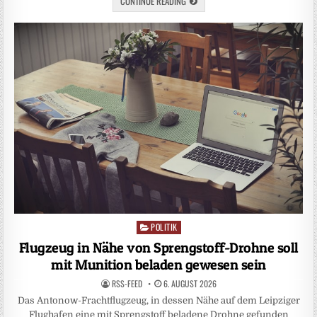
CONTINUE READING
POLITIK
Posted
in
Flugzeug in Nähe von Sprengstoff-Drohne soll
mit Munition beladen gewesen sein
RSS-FEED
6. AUGUST 2026
Das Antonow-Frachtflugzeug, in dessen Nähe auf dem Leipziger
Flughafen eine mit Sprengstoff beladene Drohne gefunden