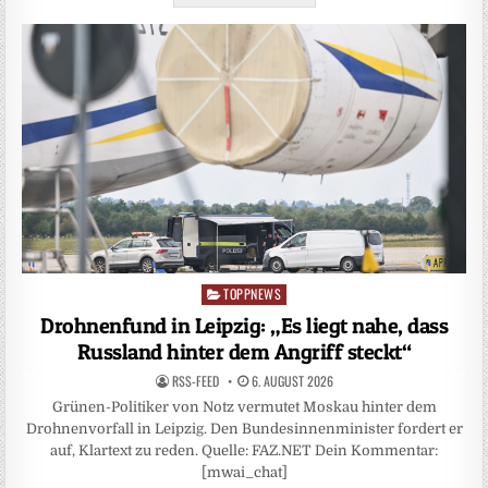
TOPPNEWS
Posted
in
Drohnenfund in Leipzig: „Es liegt nahe, dass
Russland hinter dem Angriff steckt“
RSS-FEED
6. AUGUST 2026
Grünen-Politiker von Notz vermutet Moskau hinter dem
Drohnenvorfall in Leipzig. Den Bundesinnenminister fordert er
auf, Klartext zu reden. Quelle: FAZ.NET Dein Kommentar:
[mwai_chat]