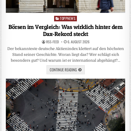
TOPPNEWS
Posted
in
Börsen im Vergleich: Was wirklich hinter dem
Dax-Rekord steckt
RSS-FEED
6. AUGUST 2026
Der bekannteste deutsche Aktienindex klettert auf den höchsten
Stand seiner Geschichte. Woran liegt das? Wer schlägt sich
besonders gut? Und warum ist er international abgehängt?…
CONTINUE READING