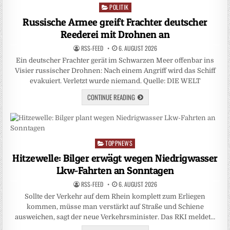
POLITIK
Posted
in
Russische Armee greift Frachter deutscher
Reederei mit Drohnen an
RSS-FEED
6. AUGUST 2026
Ein deutscher Frachter gerät im Schwarzen Meer offenbar ins
Visier russischer Drohnen: Nach einem Angriff wird das Schiff
evakuiert. Verletzt wurde niemand. Quelle: DIE WELT
CONTINUE READING
TOPPNEWS
Posted
in
Hitzewelle: Bilger erwägt wegen Niedrigwasser
Lkw-Fahrten an Sonntagen
RSS-FEED
6. AUGUST 2026
Sollte der Verkehr auf dem Rhein komplett zum Erliegen
kommen, müsse man verstärkt auf Straße und Schiene
ausweichen, sagt der neue Verkehrsminister. Das RKI meldet…