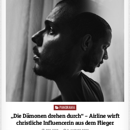
PANORAMA
Posted
in
„Die Dämonen drehen durch“ – Airline wirft
christliche Influencerin aus dem Flieger