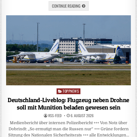
CONTINUE READING
TOPPNEWS
Posted
in
Deutschland-Liveblog: Flugzeug neben Drohne
soll mit Munition beladen gewesen sein
RSS-FEED
6. AUGUST 2026
Medienbericht über internen Polizeibericht +++ Von Notz über
Dobrindt: „So ermutigt man die Russen nur“ +++ Grüne fordern
Sitzung des Nationalen Sicherheitsrats +++ alle Entwicklungen…