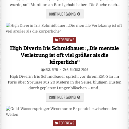
wurde, soll Munition an Bord gehabt haben. Die Suche nach…
CONTINUE READING
TOPPNEWS
Posted
in
High Diverin Iris Schmidbauer: „Die mentale
Verletzung ist oft viel größer als die
körperliche“
RSS-FEED
6. AUGUST 2026
High Diverin Iris Schmidbauer spricht vor ihrem EM-Start in
Paris über Sprünge aus 20 Metern in die Seine, blutigen Husten
durch geplatzte Lungenbläschen – und…
CONTINUE READING
TOPPNEWS
Posted
in