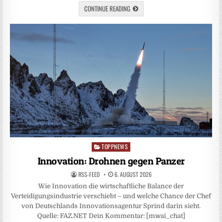
CONTINUE READING
TOPPNEWS
Posted
in
Innovation: Drohnen gegen Panzer
RSS-FEED
6. AUGUST 2026
Wie Innovation die wirtschaftliche Balance der
Verteidigungsindustrie verschiebt – und welche Chance der Chef
von Deutschlands Innovationsagentur Sprind darin sieht.
Quelle: FAZ.NET Dein Kommentar: [mwai_chat]