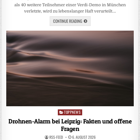
als 40 weitere Teilnehmer einer Verdi-Demo in München
verletzte, wird zu lebenslanger Haft verurteilt….
CONTINUE READING
TOPPNEWS
Posted
in
Drohnen-Alarm bei Leipzig: Fakten und offene
Fragen
RSS-FEED
6. AUGUST 2026