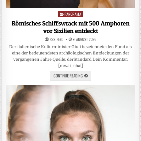
PANORAMA
Posted
in
Römisches Schiffswrack mit 500 Amphoren
vor Sizilien entdeckt
RSS-FEED
9. AUGUST 2026
Der italienische Kulturminister Giuli bezeichnete den Fund als
eine der bedeutendsten archäologischen Entdeckungen der
vergangenen Jahre Quelle: derStandard Dein Kommentar:
[mwai_chat]
CONTINUE READING