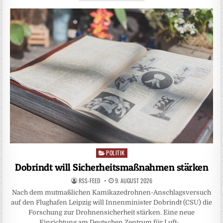
POLITIK
Posted
in
Dobrindt will Sicherheitsmaßnahmen stärken
RSS-FEED
9. AUGUST 2026
Nach dem mutmaßlichen Kamikazedrohnen-Anschlagsversuch
auf den Flughafen Leipzig will Innenminister Dobrindt (CSU) die
Forschung zur Drohnensicherheit stärken. Eine neue
Einrichtung am Deutschen Zentrum für Luft-…