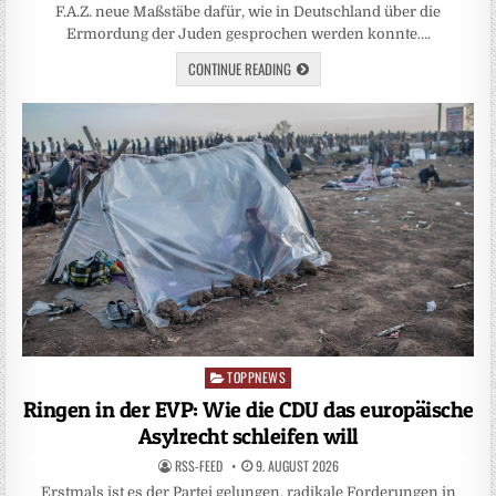
F.A.Z. neue Maßstäbe dafür, wie in Deutschland über die
Ermordung der Juden gesprochen werden konnte….
CONTINUE READING
TOPPNEWS
Posted
in
Ringen in der EVP: Wie die CDU das europäische
Asylrecht schleifen will
RSS-FEED
9. AUGUST 2026
Erstmals ist es der Partei gelungen, radikale Forderungen in