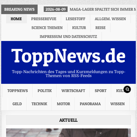
BREAKING NEWS
2026-08-09
MAGA-LAGER SPALTET SICH IMMER 
HOME
PRESSEREVUE
LESESTOFF
ALLGEM. WISSEN
SCIENCE THEMEN
KULTUR
REISE
IMPRESSUM UND DATENSCHUTZ
ToppNews.de
Topp-Nachrichten des Tages und Kurzmeldungen zu Topp-
Themen von RSS-Feeds
TOPPNEWS
POLITIK
WIRTSCHAFT
SPORT
KULTUR
GELD
TECHNIK
MOTOR
PANORAMA
WISSEN
AKTUELL