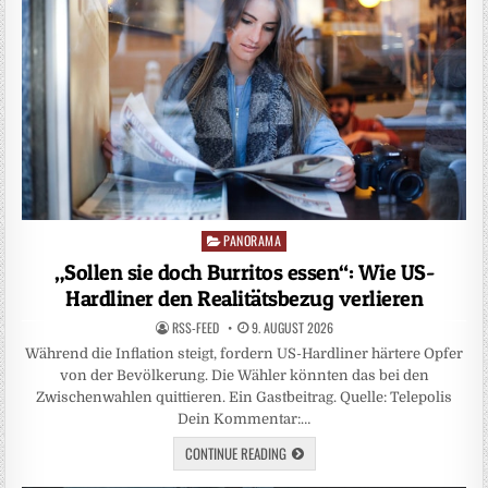
PANORAMA
Posted
in
„Sollen sie doch Burritos essen“: Wie US-
Hardliner den Realitätsbezug verlieren
RSS-FEED
9. AUGUST 2026
Während die Inflation steigt, fordern US-Hardliner härtere Opfer
von der Bevölkerung. Die Wähler könnten das bei den
Zwischenwahlen quittieren. Ein Gastbeitrag. Quelle: Telepolis
Dein Kommentar:…
CONTINUE READING