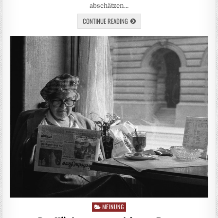
abschätzen…
CONTINUE READING
MEINUNG
Posted
in