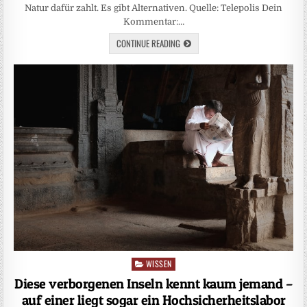
Natur dafür zahlt. Es gibt Alternativen. Quelle: Telepolis Dein
Kommentar:…
CONTINUE READING
WISSEN
Posted
in
Diese verborgenen Inseln kennt kaum jemand –
auf einer liegt sogar ein Hochsicherheitslabor