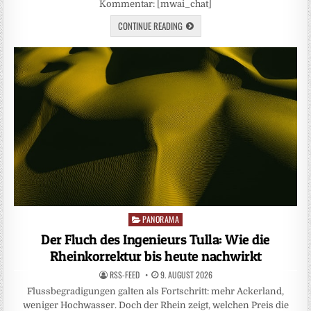
Kommentar: [mwai_chat]
CONTINUE READING
PANORAMA
Posted
in
Der Fluch des Ingenieurs Tulla: Wie die
Rheinkorrektur bis heute nachwirkt
RSS-FEED
9. AUGUST 2026
Flussbegradigungen galten als Fortschritt: mehr Ackerland,
weniger Hochwasser. Doch der Rhein zeigt, welchen Preis die