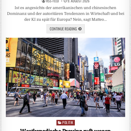
RSS-FEED
9. AUGUST 2026
Ist es angesichts der amerikanischen und chinesischen
Dominanz und der autoritären Tendenzen in Wirtschaft und bei
der KI zu spät für Europa? Nein, sagt Matteo…
CONTINUE READING
POLITIK
Posted
in