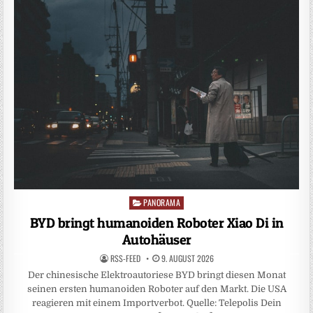
PANORAMA
Posted
in
BYD bringt humanoiden Roboter Xiao Di in
Autohäuser
RSS-FEED
9. AUGUST 2026
Der chinesische Elektroautoriese BYD bringt diesen Monat
seinen ersten humanoiden Roboter auf den Markt. Die USA
reagieren mit einem Importverbot. Quelle: Telepolis Dein