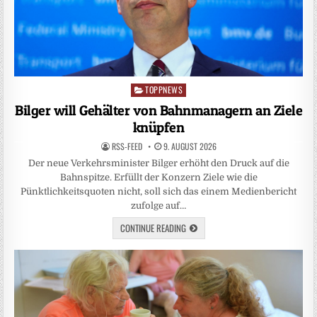
TOPPNEWS
Posted
in
Bilger will Gehälter von Bahnmanagern an Ziele
knüpfen
RSS-FEED
9. AUGUST 2026
Der neue Verkehrsminister Bilger erhöht den Druck auf die
Bahnspitze. Erfüllt der Konzern Ziele wie die
Pünktlichkeitsquoten nicht, soll sich das einem Medienbericht
zufolge auf…
CONTINUE READING