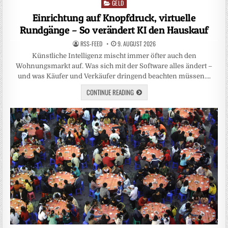
GELD
Posted
in
Einrichtung auf Knopfdruck, virtuelle
Rundgänge – So verändert KI den Hauskauf
RSS-FEED
9. AUGUST 2026
Künstliche Intelligenz mischt immer öfter auch den
Wohnungsmarkt auf. Was sich mit der Software alles ändert –
und was Käufer und Verkäufer dringend beachten müssen….
CONTINUE READING