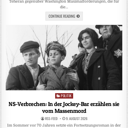
Teheran gegenüber Washington Maximalforderungen, die für
die…
CONTINUE READING
POLITIK
Posted
in
NS-Verbrechen: In der Jockey-Bar erzählen sie
vom Massenmord
RSS-FEED
9. AUGUST 2026
Im Sommer vor 70 Jahren setzte ein Fortsetzungsroman in der