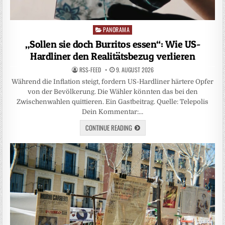
PANORAMA
Posted
in
„Sollen sie doch Burritos essen“: Wie US-
Hardliner den Realitätsbezug verlieren
RSS-FEED
9. AUGUST 2026
Während die Inflation steigt, fordern US-Hardliner härtere Opfer
von der Bevölkerung. Die Wähler könnten das bei den
Zwischenwahlen quittieren. Ein Gastbeitrag. Quelle: Telepolis
Dein Kommentar:…
CONTINUE READING