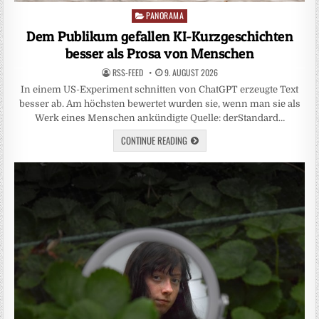
PANORAMA
Posted
in
Dem Publikum gefallen KI-Kurzgeschichten
besser als Prosa von Menschen
RSS-FEED
9. AUGUST 2026
In einem US-Experiment schnitten von ChatGPT erzeugte Text
besser ab. Am höchsten bewertet wurden sie, wenn man sie als
Werk eines Menschen ankündigte Quelle: derStandard…
CONTINUE READING