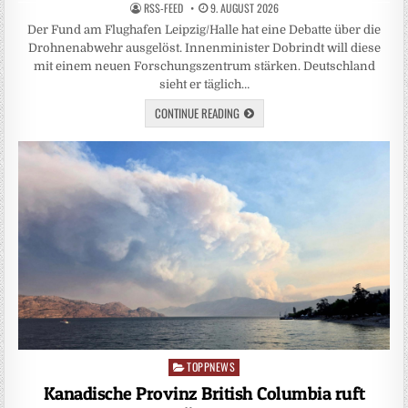
RSS-FEED
9. AUGUST 2026
Der Fund am Flughafen Leipzig/Halle hat eine Debatte über die
Drohnenabwehr ausgelöst. Innenminister Dobrindt will diese
mit einem neuen Forschungszentrum stärken. Deutschland
sieht er täglich…
CONTINUE READING
TOPPNEWS
Posted
in
Kanadische Provinz British Columbia ruft