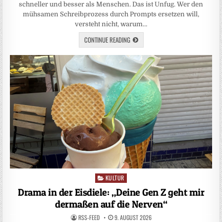
schneller und besser als Menschen. Das ist Unfug. Wer den
mühsamen Schreibprozess durch Prompts ersetzen will,
versteht nicht, warum…
CONTINUE READING
KULTUR
Posted
in
Drama in der Eisdiele: „Deine Gen Z geht mir
dermaßen auf die Nerven“
RSS-FEED
9. AUGUST 2026