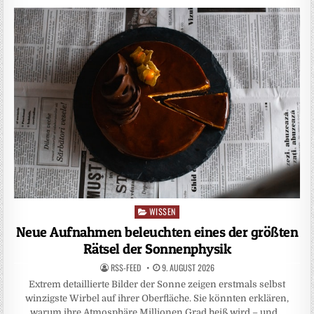
WISSEN
Posted
in
Neue Aufnahmen beleuchten eines der größten
Rätsel der Sonnenphysik
RSS-FEED
9. AUGUST 2026
Extrem detaillierte Bilder der Sonne zeigen erstmals selbst
winzigste Wirbel auf ihrer Oberfläche. Sie könnten erklären,
warum ihre Atmosphäre Millionen Grad heiß wird – und…