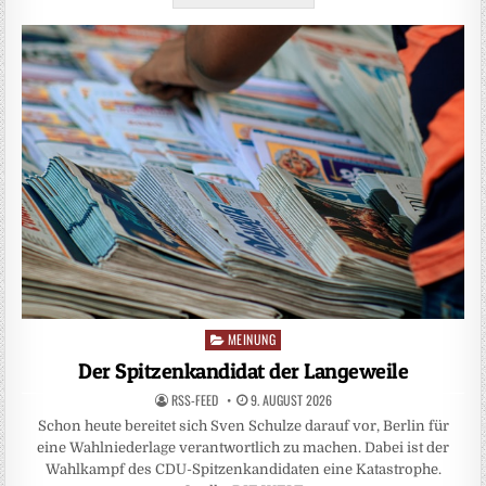
MEINUNG
Posted
in
Der Spitzenkandidat der Langeweile
RSS-FEED
9. AUGUST 2026
Schon heute bereitet sich Sven Schulze darauf vor, Berlin für
eine Wahlniederlage verantwortlich zu machen. Dabei ist der
Wahlkampf des CDU-Spitzenkandidaten eine Katastrophe.