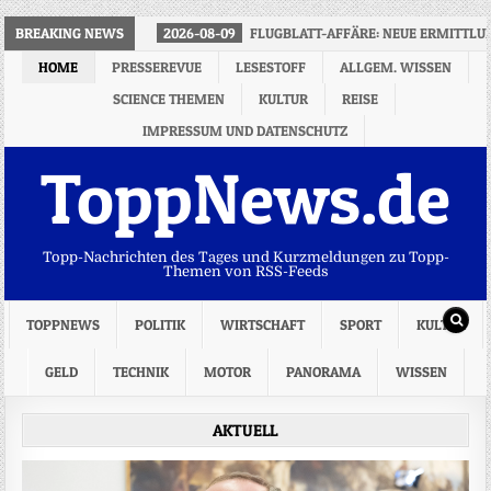
BREAKING NEWS
2026-08-09
FLUGBLATT-AFFÄRE: NEUE ERMITTL
HOME
PRESSEREVUE
LESESTOFF
ALLGEM. WISSEN
SCIENCE THEMEN
KULTUR
REISE
IMPRESSUM UND DATENSCHUTZ
ToppNews.de
Topp-Nachrichten des Tages und Kurzmeldungen zu Topp-
Themen von RSS-Feeds
TOPPNEWS
POLITIK
WIRTSCHAFT
SPORT
KULTUR
GELD
TECHNIK
MOTOR
PANORAMA
WISSEN
AKTUELL