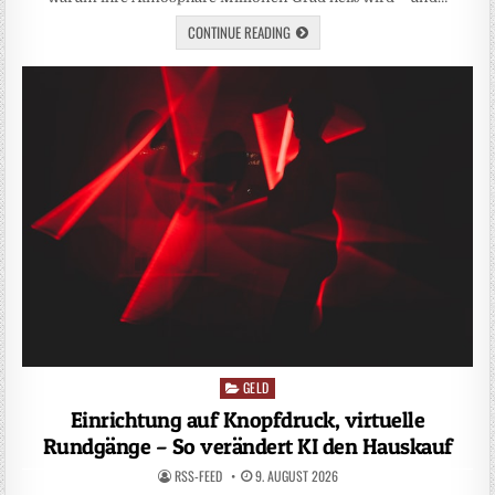
CONTINUE READING
GELD
Posted
in
Einrichtung auf Knopfdruck, virtuelle
Rundgänge – So verändert KI den Hauskauf
RSS-FEED
9. AUGUST 2026