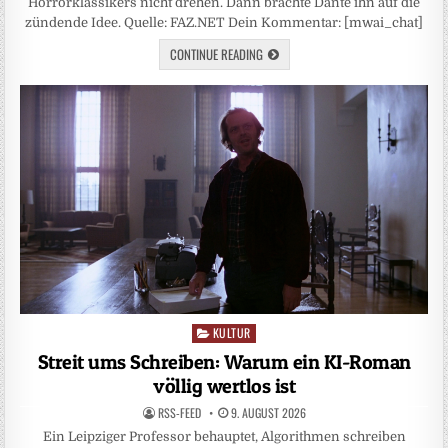
Horrorklassikers nicht drehen. Dann brachte Dante ihn auf die
zündende Idee. Quelle: FAZ.NET Dein Kommentar: [mwai_chat]
CONTINUE READING
KULTUR
Posted
in
Streit ums Schreiben: Warum ein KI-Roman
völlig wertlos ist
RSS-FEED
9. AUGUST 2026
Ein Leipziger Professor behauptet, Algorithmen schreiben