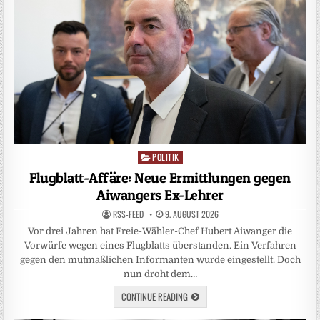
POLITIK
Posted
in
Flugblatt-Affäre: Neue Ermittlungen gegen
Aiwangers Ex-Lehrer
RSS-FEED
9. AUGUST 2026
Vor drei Jahren hat Freie-Wähler-Chef Hubert Aiwanger die
Vorwürfe wegen eines Flugblatts überstanden. Ein Verfahren
gegen den mutmaßlichen Informanten wurde eingestellt. Doch
nun droht dem…
CONTINUE READING