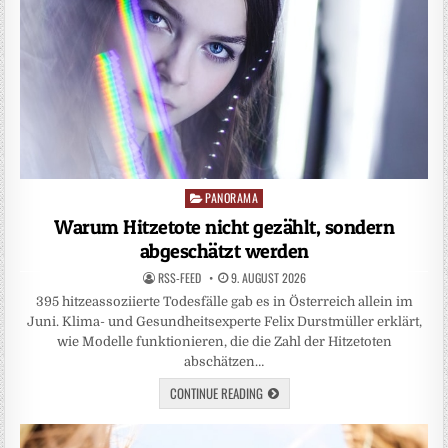
PANORAMA
Posted
in
Warum Hitzetote nicht gezählt, sondern
abgeschätzt werden
RSS-FEED
9. AUGUST 2026
395 hitzeassoziierte Todesfälle gab es in Österreich allein im
Juni. Klima- und Gesundheitsexperte Felix Durstmüller erklärt,
wie Modelle funktionieren, die die Zahl der Hitzetoten
abschätzen…
CONTINUE READING