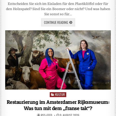
Entscheiden Sie sich im Eisladen für den Plastiklöffel oder für
den Holzspatel? Sind Sie ein Boomer oder nicht? Und was haben
Sie sonst so für…
CONTINUE READING
KULTUR
Posted
in
Restaurierung im Amsterdamer Rijksmuseum:
Was tun mit dem „franse tak“?
RSS-FEED
9. AUGUST 2026