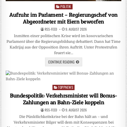
POLITIK
Posted
in
Aufruhr im Parlament – Regierungschef von
Abgeordneter mit Eiern beworfen
RSS-FEED
9. AUGUST 2026
Inmitten einer politischen Krise wird im kosovarischen
Parlament über die Regierungsbildung debattiert. Dann hat Time
Kadrijaj aus der Opposition ihren Auftritt. Unter Protestrufen
feuert sie…
CONTINUE READING
TOPPNEWS
Posted
in
Bundespolitik: Verkehrsminister will Bonus-
Zahlungen an Bahn-Ziele koppeln
RSS-FEED
9. AUGUST 2026
Die Pünktlichkeitskrise bei der Bahn hält an – und
Verkehrsminister Bilger will dem mit Konsequenzen bei