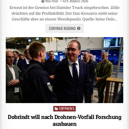
RSS-FEED
9. AUGUST 2026
Erneut ist der Gewinn bei Daimler Truck eingebrochen. Zölle
drückten auf die Profitabilität. Der Dax-Konzern sieht seine
Geschäfte aber an einem Wendepunkt. Quelle: heise Dein…
CONTINUE READING
TOPPNEWS
Posted
in
Dobrindt will nach Drohnen-Vorfall Forschung
ausbauen