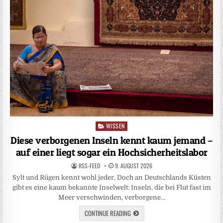
WISSEN
Posted
in
Diese verborgenen Inseln kennt kaum jemand –
auf einer liegt sogar ein Hochsicherheitslabor
RSS-FEED
9. AUGUST 2026
Sylt und Rügen kennt wohl jeder. Doch an Deutschlands Küsten
gibt es eine kaum bekannte Inselwelt: Inseln, die bei Flut fast im
Meer verschwinden, verborgene…
CONTINUE READING