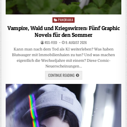
PANORAMA
Posted
in
Vampire, Wald und Kriegswirren: Fünf Graphic
Novels für den Sommer
RSS-FEED
9. AUGUST 2026
Kann man nach dem Tod als KI weiterleben? Was haben
Blutsauger mit Immobilienhaien zu tun? Und was machen
eigentlich die Wechseljahre mit einem? Diese Comic-
Neuerscheinungen…
CONTINUE READING