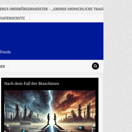
ERGS OBERBÜRGERMEISTER – „GROSSE MENSCHLICHE TRAGÖDIE“
20
 DATENSCHUTZ
-Feeds
SEN
Nach dem Fall der Maschinen