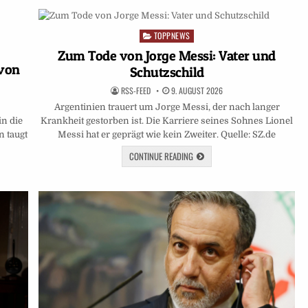
TOPPNEWS
Posted
in
Zum Tode von Jorge Messi: Vater und
 von
Schutzschild
RSS-FEED
9. AUGUST 2026
Argentinien trauert um Jorge Messi, der nach langer
in die
Krankheit gestorben ist. Die Karriere seines Sohnes Lionel
n taugt
Messi hat er geprägt wie kein Zweiter. Quelle: SZ.de
…
CONTINUE READING