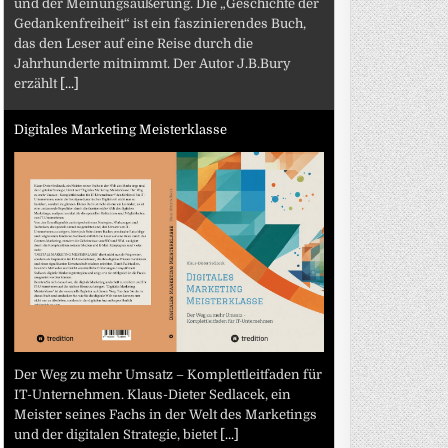
und der Meinungsäußerung. Die „Geschichte der
Gedankenfreiheit“ ist ein faszinierendes Buch,
das den Leser auf eine Reise durch die
Jahrhunderte mitnimmt. Der Autor J.B.Bury
erzählt
[...]
Digitales Marketing Meisterklasse
Der Weg zu mehr Umsatz – Komplettleitfaden für
IT-Unternehmen. Klaus-Dieter Sedlacek, ein
Meister seines Fachs in der Welt des Marketings
und der digitalen Strategie, bietet
[...]