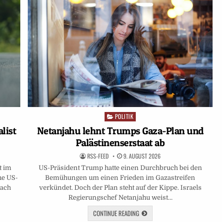
POLITIK
Posted
in
Netanjahu lehnt Trumps Gaza-Plan und
list
Palästinenserstaat ab
RSS-FEED
9. AUGUST 2026
US-Präsident Trump hatte einen Durchbruch bei den
t im
Bemühungen um einen Frieden im Gazastreifen
he US-
verkündet. Doch der Plan steht auf der Kippe. Israels
Nach
Regierungschef Netanjahu weist…
CONTINUE READING