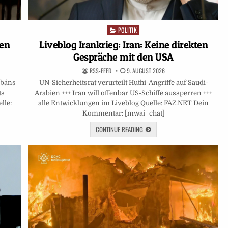
POLITIK
Posted
in
Liveblog Irankrieg: Iran: Keine direkten
gen
Gespräche mit den USA
RSS-FEED
9. AUGUST 2026
UN-Sicherheitsrat verurteilt Huthi-Angriffe auf Saudi-
rbáns
Arabien +++ Iran will offenbar US-Schiffe aussperren +++
ts
alle Entwicklungen im Liveblog Quelle: FAZ.NET Dein
lle:
Kommentar: [mwai_chat]
CONTINUE READING