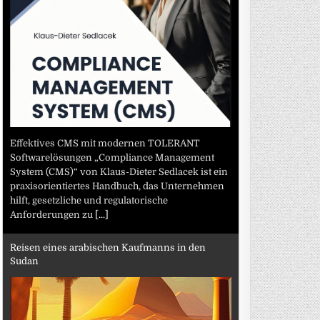
Effektives CMS mit modernen TOLERANT
Softwarelösungen „Compliance Management
System (CMS)“ von Klaus-Dieter Sedlacek ist ein
praxisorientiertes Handbuch, das Unternehmen
hilft, gesetzliche und regulatorische
Anforderungen zu
[...]
Reisen eines arabischen Kaufmanns in den
Sudan