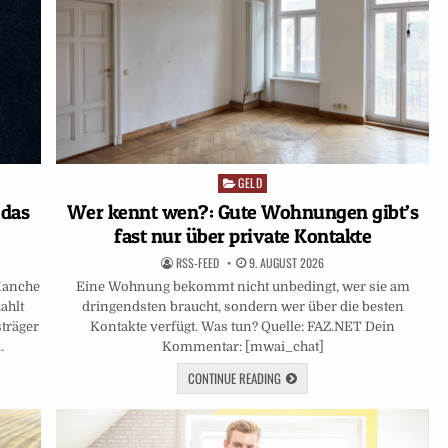
GELD
Posted
in
 das
Wer kennt wen?: Gute Wohnungen gibt’s
fast nur über private Kontakte
RSS-FEED
9. AUGUST 2026
 Manche
Eine Wohnung bekommt nicht unbedingt, wer sie am
ahlt
dringendsten braucht, sondern wer über die besten
sträger
Kontakte verfügt. Was tun? Quelle: FAZ.NET Dein
…
Kommentar: [mwai_chat]
CONTINUE READING