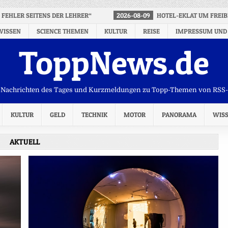
 FEHLER SEITENS DER LEHRER“
2026-08-09
HOTEL-EKLAT UM FREIB
WISSEN
SCIENCE THEMEN
KULTUR
REISE
IMPRESSUM UND
ToppNews.de
Nachrichten des Tages und Kurzmeldungen zu Topp-Themen von RSS
KULTUR
GELD
TECHNIK
MOTOR
PANORAMA
WIS
AKTUELL