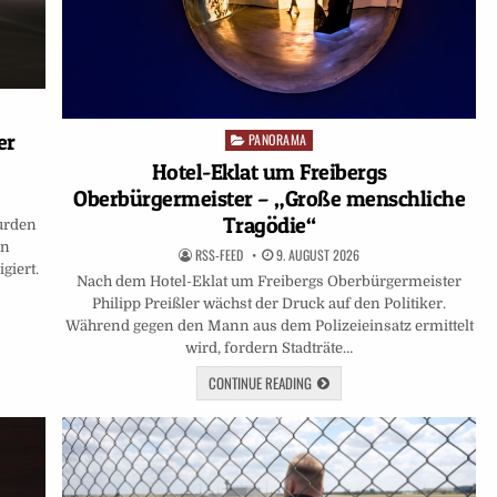
er
PANORAMA
Posted
in
Hotel-Eklat um Freibergs
Oberbürgermeister – „Große menschliche
Tragödie“
urden
en
RSS-FEED
9. AUGUST 2026
giert.
Nach dem Hotel-Eklat um Freibergs Oberbürgermeister
Philipp Preißler wächst der Druck auf den Politiker.
Während gegen den Mann aus dem Polizeieinsatz ermittelt
wird, fordern Stadträte…
CONTINUE READING