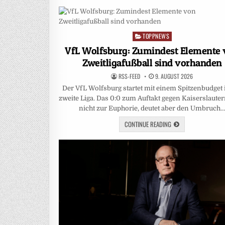
TOPPNEWS
Posted
in
VfL Wolfsburg: Zumindest Elemente
Zweitligafußball sind vorhanden
RSS-FEED
9. AUGUST 2026
Der VfL Wolfsburg startet mit einem Spitzenbudget 
zweite Liga. Das 0:0 zum Auftakt gegen Kaiserslauter
nicht zur Euphorie, deutet aber den Umbruch
CONTINUE READING