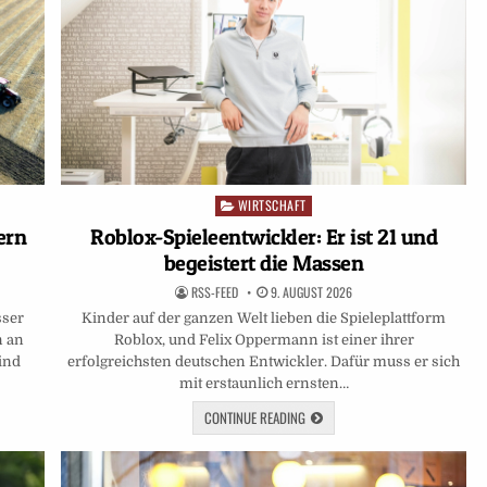
WIRTSCHAFT
Posted
in
ern
Roblox-Spieleentwickler: Er ist 21 und
begeistert die Massen
RSS-FEED
9. AUGUST 2026
sser
Kinder auf der ganzen Welt lieben die Spieleplattform
n an
Roblox, und Felix Oppermann ist einer ihrer
ind
erfolgreichsten deutschen Entwickler. Dafür muss er sich
mit erstaunlich ernsten…
CONTINUE READING