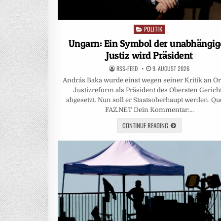
POLITIK
Posted
in
Ungarn: Ein Symbol der unabhängi
Justiz wird Präsident
RSS-FEED
9. AUGUST 2026
András Baka wurde einst wegen seiner Kritik an O
Justizreform als Präsident des Obersten Gerich
abgesetzt. Nun soll er Staatsoberhaupt werden. Que
FAZ.NET Dein Kommentar:…
CONTINUE READING