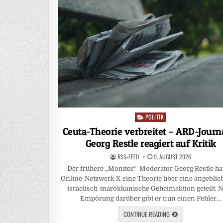
POLITIK
Posted
in
Ceuta-Theorie verbreitet – ARD-Journa
Georg Restle reagiert auf Kritik
RSS-FEED
9. AUGUST 2026
Der frühere „Monitor“-Moderator Georg Restle ha
Online-Netzwerk X eine Theorie über eine angeblic
israelisch-marokkanische Geheimaktion geteilt. 
Empörung darüber gibt er nun einen Fehler…
CONTINUE READING