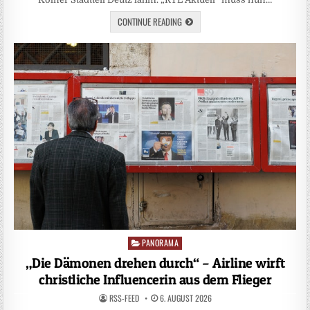
CONTINUE READING
PANORAMA
Posted
in
„Die Dämonen drehen durch“ – Airline wirft
christliche Influencerin aus dem Flieger
RSS-FEED
6. AUGUST 2026