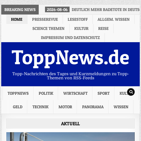
BREAKING NEWS
2026-08-06
DEUTLICH MEHR BADETOTE IN DEUT
HOME
PRESSEREVUE
LESESTOFF
ALLGEM. WISSEN
SCIENCE THEMEN
KULTUR
REISE
IMPRESSUM UND DATENSCHUTZ
ToppNews.de
Topp-Nachrichten des Tages und Kurzmeldungen zu Topp-
Themen von RSS-Feeds
TOPPNEWS
POLITIK
WIRTSCHAFT
SPORT
KULTUR
GELD
TECHNIK
MOTOR
PANORAMA
WISSEN
AKTUELL