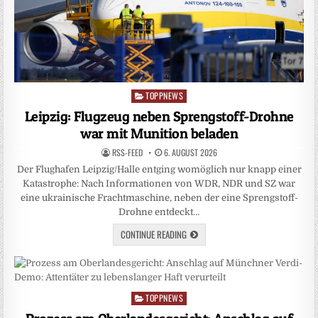
TOPPNEWS
Posted
in
Leipzig: Flugzeug neben Sprengstoff-Drohne
war mit Munition beladen
RSS-FEED
6. AUGUST 2026
Der Flughafen Leipzig/Halle entging womöglich nur knapp einer
Katastrophe: Nach Informationen von WDR, NDR und SZ war
eine ukrainische Frachtmaschine, neben der eine Sprengstoff-
Drohne entdeckt…
CONTINUE READING
TOPPNEWS
Posted
in