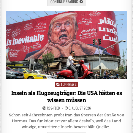
CONTINUE READING
TOPPNEWS
Posted
in
Inseln als Flugzeugträger: Die USA hätten es
wissen müssen
RSS-FEED
6. AUGUST 2026
Schon seit Jahrzehnten probt Iran das Sperren der Straße von
Hormus. Das funktioniert vor allem deshalb, weil das Land
winzige, umstrittene Inseln besetzt hält. Quelle:…