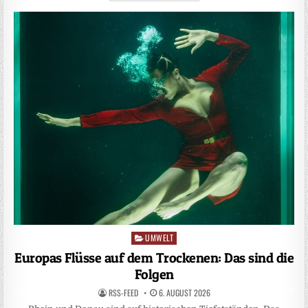
UMWELT
Posted
in
Europas Flüsse auf dem Trockenen: Das sind die
Folgen
RSS-FEED
6. AUGUST 2026