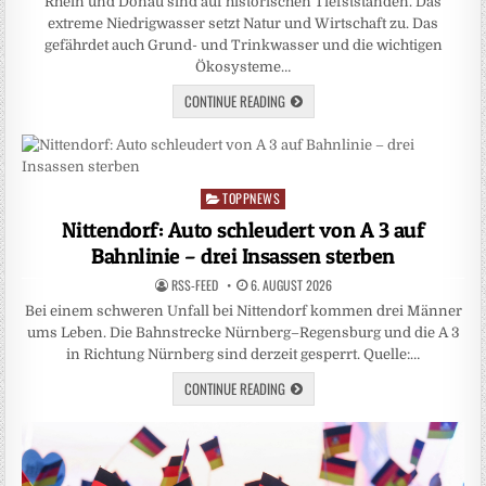
Rhein und Donau sind auf historischen Tiefstständen. Das
extreme Niedrigwasser setzt Natur und Wirtschaft zu. Das
gefährdet auch Grund- und Trinkwasser und die wichtigen
Ökosysteme…
CONTINUE READING
TOPPNEWS
Posted
in
Nittendorf: Auto schleudert von A 3 auf
Bahnlinie – drei Insassen sterben
RSS-FEED
6. AUGUST 2026
Bei einem schweren Unfall bei Nittendorf kommen drei Männer
ums Leben. Die Bahnstrecke Nürnberg–Regensburg und die A 3
in Richtung Nürnberg sind derzeit gesperrt. Quelle:…
CONTINUE READING