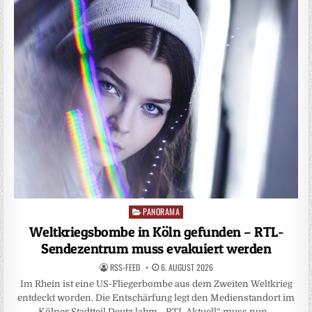
PANORAMA
Posted
in
Weltkriegsbombe in Köln gefunden – RTL-
Sendezentrum muss evakuiert werden
RSS-FEED
6. AUGUST 2026
Im Rhein ist eine US-Fliegerbombe aus dem Zweiten Weltkrieg
entdeckt worden. Die Entschärfung legt den Medienstandort im
Kölner Stadtteil Deutz lahm. „RTL Aktuell“ muss nun…