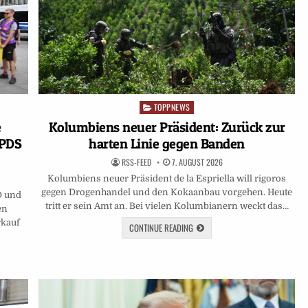
TOPPNEWS
Posted
in
e
Kolumbiens neuer Präsident: Zurück zur
 PDS
harten Linie gegen Banden
RSS-FEED
7. AUGUST 2026
Kolumbiens neuer Präsident de la Espriella will rigoros
gegen Drogenhandel und den Kokaanbau vorgehen. Heute
D und
tritt er sein Amt an. Bei vielen Kolumbianern weckt das…
en
rkauf
CONTINUE READING