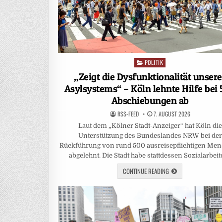
POLITIK
Posted
in
„Zeigt die Dysfunktionalität unsere
Asylsystems“ – Köln lehnte Hilfe bei
Abschiebungen ab
RSS-FEED
7. AUGUST 2026
Laut dem „Kölner Stadt-Anzeiger“ hat Köln die
Unterstützung des Bundeslandes NRW bei der
Rückführung von rund 500 ausreisepflichtigen Me
abgelehnt. Die Stadt habe stattdessen Sozialarbei
CONTINUE READING