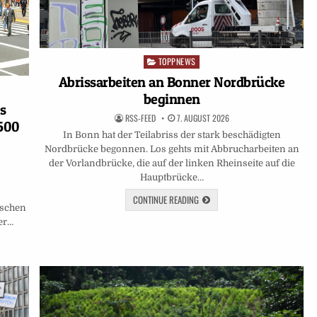
TOPPNEWS
Posted
in
Abrissarbeiten an Bonner Nordbrücke
beginnen
s
RSS-FEED
7. AUGUST 2026
 500
In Bonn hat der Teilabriss der stark beschädigten
Nordbrücke begonnen. Los gehts mit Abbrucharbeiten an
der Vorlandbrücke, die auf der linken Rheinseite auf die
Hauptbrücke…
CONTINUE READING
nschen
ter…