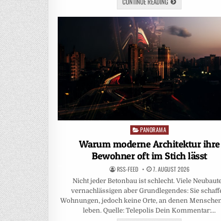
CONTINUE READING
PANORAMA
Posted
in
Warum moderne Architektur ihre
Bewohner oft im Stich lässt
RSS-FEED
7. AUGUST 2026
Nicht jeder Betonbau ist schlecht. Viele Neubaut
vernachlässigen aber Grundlegendes: Sie schaf
Wohnungen, jedoch keine Orte, an denen Mensche
leben. Quelle: Telepolis Dein Kommentar:…