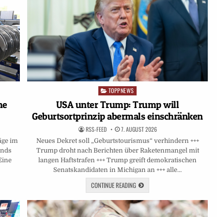
TOPPNEWS
Posted
in
he
USA unter Trump: Trump will
Geburtsortprinzip abermals einschränken
RSS-FEED
7. AUGUST 2026
äge im
Neues Dekret soll „Geburtstourismus“ verhindern +++
ands
Trump droht nach Berichten über Raketenmangel mit
Eine
langen Haftstrafen +++ Trump greift demokratischen
Senatskandidaten in Michigan an +++ alle…
CONTINUE READING