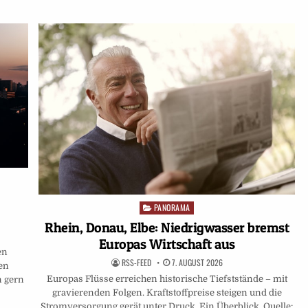
PANORAMA
Posted
in
Rhein, Donau, Elbe: Niedrigwasser bremst
Europas Wirtschaft aus
en
RSS-FEED
7. AUGUST 2026
fen
Europas Flüsse erreichen historische Tiefststände – mit
n gern
gravierenden Folgen. Kraftstoffpreise steigen und die
Stromversorgung gerät unter Druck. Ein Überblick. Quelle: