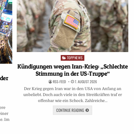
TOPPNEWS
Posted
in
Kündigungen wegen Iran-Krieg: „Schlechte
Stimmung in der US-Truppe“
 der
RSS-FEED
7. AUGUST 2026
Der Krieg gegen Iran war in den USA von Anfang an
unbeliebt. Doch auch viele in den Streitkräften traf er
offenbar wie ein Schock. Zahlreiche…
ere
CONTINUE READING
einer
e. Im