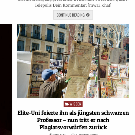
Telepolis Dein Kommentar: [mwai_chat]
CONTINUE READING
WISSEN
Posted
in
Elite-Uni feierte ihn als jüngsten schwarzen
Professor – nun tritt er nach
Plagiatsvorwürfen zurück