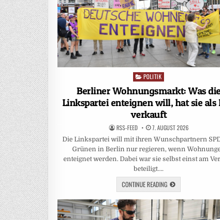
POLITIK
Posted
in
Berliner Wohnungsmarkt: Was di
Linkspartei enteignen will, hat sie als
verkauft
RSS-FEED
7. AUGUST 2026
Die Linkspartei will mit ihren Wunschpartnern SP
Grünen in Berlin nur regieren, wenn Wohnung
enteignet werden. Dabei war sie selbst einst am Ve
beteiligt….
CONTINUE READING