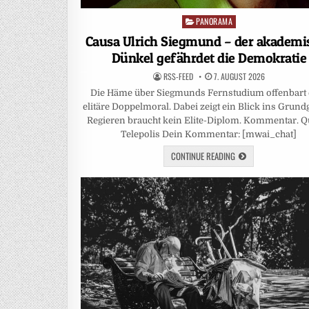
PANORAMA
Posted
in
Causa Ulrich Siegmund – der akademi
Dünkel gefährdet die Demokratie
RSS-FEED
7. AUGUST 2026
Die Häme über Siegmunds Fernstudium offenbart 
elitäre Doppelmoral. Dabei zeigt ein Blick ins Grund
Regieren braucht kein Elite-Diplom. Kommentar. Qu
Telepolis Dein Kommentar: [mwai_chat]
CONTINUE READING