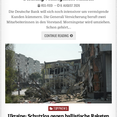
RSS-FEED
8. AUGUST 2026
Die Deutsche Bank will sich noch intensiver um vermögende
Kunden kümmern. Die Generali Versicherung beruft zwei
Mitarbeiterinnen in den Vorstand. Morningstar wird umziehen.
Schon gehört,…
CONTINUE READING
TOPPNEWS
Posted
in
Ukraine: Schutzlos gegen ballistische Raketen