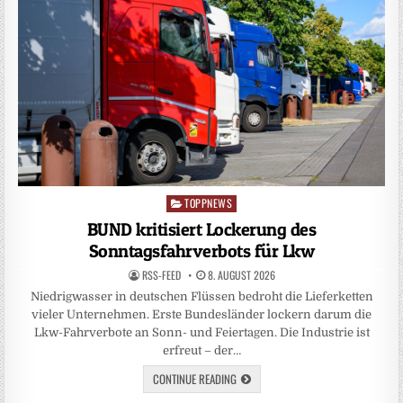
TOPPNEWS
Posted
in
BUND kritisiert Lockerung des
Sonntagsfahrverbots für Lkw
RSS-FEED
8. AUGUST 2026
Niedrigwasser in deutschen Flüssen bedroht die Lieferketten
vieler Unternehmen. Erste Bundesländer lockern darum die
Lkw-Fahrverbote an Sonn- und Feiertagen. Die Industrie ist
erfreut – der…
CONTINUE READING