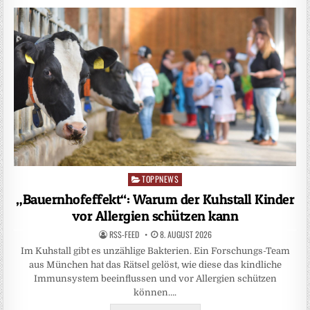
TOPPNEWS
Posted
in
„Bauernhofeffekt“: Warum der Kuhstall Kinder
vor Allergien schützen kann
RSS-FEED
8. AUGUST 2026
Im Kuhstall gibt es unzählige Bakterien. Ein Forschungs-Team
aus München hat das Rätsel gelöst, wie diese das kindliche
Immunsystem beeinflussen und vor Allergien schützen
können….