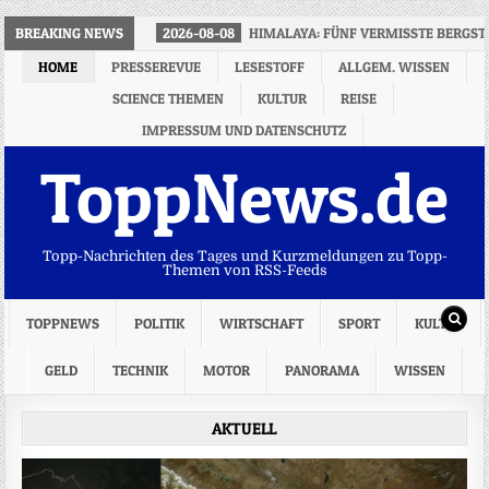
BREAKING NEWS
2026-08-08
HIMALAYA: FÜNF VERMISSTE BERGST
HOME
PRESSEREVUE
LESESTOFF
ALLGEM. WISSEN
SCIENCE THEMEN
KULTUR
REISE
IMPRESSUM UND DATENSCHUTZ
ToppNews.de
Topp-Nachrichten des Tages und Kurzmeldungen zu Topp-
Themen von RSS-Feeds
TOPPNEWS
POLITIK
WIRTSCHAFT
SPORT
KULTUR
GELD
TECHNIK
MOTOR
PANORAMA
WISSEN
AKTUELL