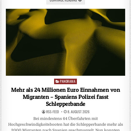
PANORAMA
Posted
in
Mehr als 24 Millionen Euro Einnahmen von
Migranten – Spaniens Polizei fasst
Schlepperbande
RSS-FEED
8. AUGUST 2026
Bei mindestens 64 Überfahrten mit
Hochgeschwindigkeitsbooten hat die Schlepperbande mehr als
2000 Migranten nach Spanien geschmuggelt. Nun konnten