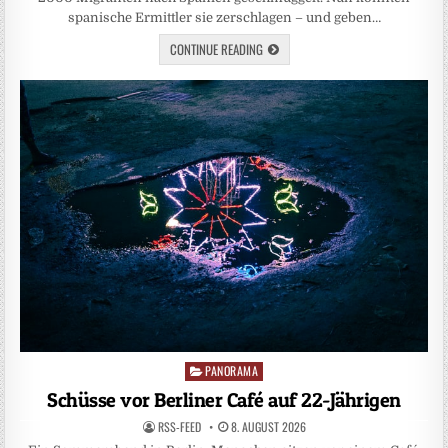
spanische Ermittler sie zerschlagen – und geben…
CONTINUE READING
PANORAMA
Posted
in
Schüsse vor Berliner Café auf 22-Jährigen
RSS-FEED
8. AUGUST 2026