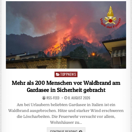
TOPPNEWS
Posted
in
Mehr als 200 Menschen vor Waldbrand am
Gardasee in Sicherheit gebracht
RSS-FEED
8. AUGUST 2026
Am bei Urlaubern beliebten Gardasee in Italien ist ein
Waldbrand ausgebrochen. Hitze und starker Wind erschweren
die Löscharbeiten. Die Feuerwehr versucht vor allem,
Wohnhäuser zu…
CONTINUE READING