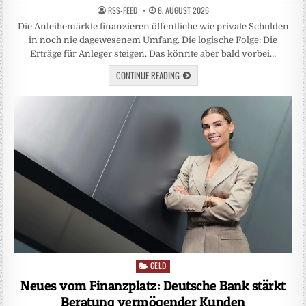
RSS-FEED
8. AUGUST 2026
Die Anleihemärkte finanzieren öffentliche wie private Schulden
in noch nie da­gewesenem Umfang. Die logische Folge: Die
Erträge für Anleger steigen. Das könnte aber bald vorbei…
CONTINUE READING
GELD
Posted
in
Neues vom Finanzplatz: Deutsche Bank stärkt
Beratung vermögender Kunden