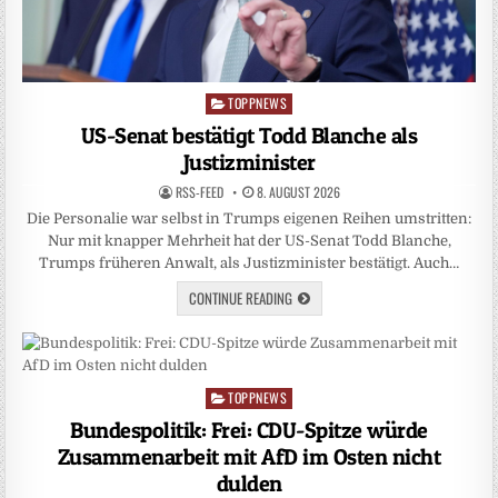
TOPPNEWS
Posted
in
US-Senat bestätigt Todd Blanche als
Justizminister
RSS-FEED
8. AUGUST 2026
Die Personalie war selbst in Trumps eigenen Reihen umstritten:
Nur mit knapper Mehrheit hat der US-Senat Todd Blanche,
Trumps früheren Anwalt, als Justizminister bestätigt. Auch…
CONTINUE READING
TOPPNEWS
Posted
in
Bundespolitik: Frei: CDU-Spitze würde
Zusammenarbeit mit AfD im Osten nicht
dulden