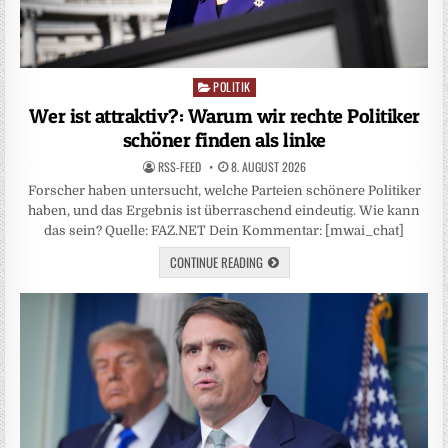
POLITIK
Posted
in
Wer ist attraktiv?: Warum wir rechte Politiker
schöner finden als linke
RSS-FEED
8. AUGUST 2026
Forscher haben untersucht, welche Parteien schönere Politiker
haben, und das Ergebnis ist überraschend eindeutig. Wie kann
das sein? Quelle: FAZ.NET Dein Kommentar: [mwai_chat]
CONTINUE READING