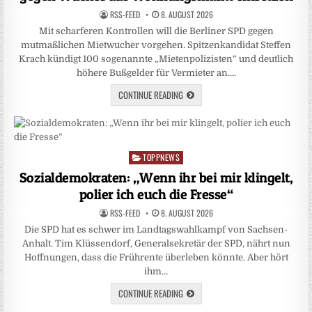
RSS-FEED
8. AUGUST 2026
Mit scharferen Kontrollen will die Berliner SPD gegen
mutmaßlichen Mietwucher vorgehen. Spitzenkandidat Steffen
Krach kündigt 100 sogenannte „Mietenpolizisten“ und deutlich
höhere Bußgelder für Vermieter an….
CONTINUE READING
TOPPNEWS
Posted
in
Sozialdemokraten: „Wenn ihr bei mir klingelt,
polier ich euch die Fresse“
RSS-FEED
8. AUGUST 2026
Die SPD hat es schwer im Landtagswahlkampf von Sachsen-
Anhalt. Tim Klüssendorf, Generalsekretär der SPD, nährt nun
Hoffnungen, dass die Frührente überleben könnte. Aber hört
ihm…
CONTINUE READING