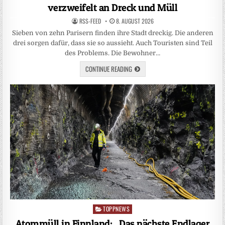
verzweifelt an Dreck und Müll
RSS-FEED
8. AUGUST 2026
Sieben von zehn Parisern finden ihre Stadt dreckig. Die anderen
drei sorgen dafür, dass sie so aussieht. Auch Touristen sind Teil
des Problems. Die Bewohner…
CONTINUE READING
TOPPNEWS
Posted
in
Atommüll in Finnland: „Das nächste Endlager