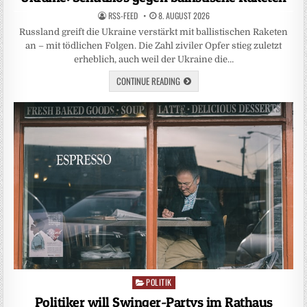
RSS-FEED
8. AUGUST 2026
Russland greift die Ukraine verstärkt mit ballistischen Raketen
an – mit tödlichen Folgen. Die Zahl ziviler Opfer stieg zuletzt
erheblich, auch weil der Ukraine die…
CONTINUE READING
POLITIK
Posted
in
Politiker will Swinger-Partys im Rathaus