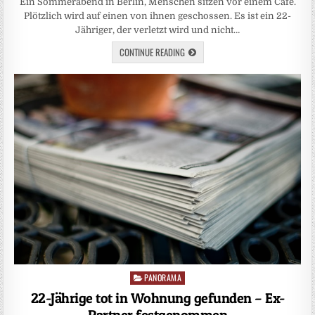
Ein Sommerabend in Berlin, Menschen sitzen vor einem Café.
Plötzlich wird auf einen von ihnen geschossen. Es ist ein 22-
Jähriger, der verletzt wird und nicht…
CONTINUE READING
PANORAMA
Posted
in
22-Jährige tot in Wohnung gefunden – Ex-