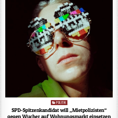
POLITIK
Posted
in
SPD-Spitzenkandidat will „Mietpolizisten“
gegen Wucher auf Wohnungsmarkt einsetzen