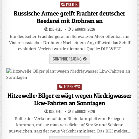
POLITIK
Posted
in
Russische Armee greift Frachter deutscher
Reederei mit Drohnen an
RSS-FEED
6. AUGUST 2026
Ein deutscher Frachter gerät im Schwarzen Meer offenbar ins
Visier russischer Drohnen: Nach einem Angriff wird das Schiff
evakuiert. Verletzt wurde niemand. Quelle: DIE WELT
CONTINUE READING
TOPPNEWS
Posted
in
Hitzewelle: Bilger erwägt wegen Niedrigwasser
Lkw-Fahrten an Sonntagen
RSS-FEED
6. AUGUST 2026
Sollte der Verkehr auf dem Rhein komplett zum Erliegen
kommen, müsse man verstärkt auf Straße und Schiene
ausweichen, sagt der neue Verkehrsminister. Das RKI meldet…