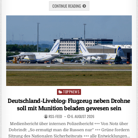
CONTINUE READING
TOPPNEWS
Posted
in
Deutschland-Liveblog: Flugzeug neben Drohne
soll mit Munition beladen gewesen sein
RSS-FEED
6. AUGUST 2026
Medienbericht über internen Polizeibericht +++ Von Notz über
Dobrindt: „So ermutigt man die Russen nur“ +++ Grüne fordern
Sitzung des Nationalen Sicherheitsrats +++ alle Entwicklungen…