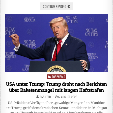
CONTINUE READING
TOPPNEWS
Posted
in
USA unter Trump: Trump droht nach Berichten
über Raketenmangel mit langen Haftstrafen
RSS-FEED
6. AUGUST 2026
US-Präsident: Verfügen über „gewaltige Mengen“ an Munition
+++ Trump greift demokratischen Senatskandidaten in Michigan
an +++ Hegseth bestreitet Mangel an Abwehrraketen +++ alle