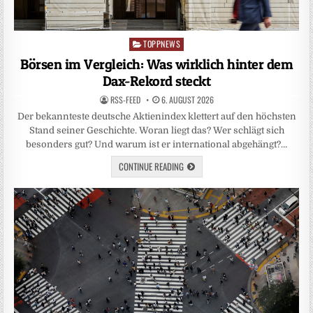
TOPPNEWS
Posted
in
Börsen im Vergleich: Was wirklich hinter dem
Dax-Rekord steckt
RSS-FEED
6. AUGUST 2026
Der bekannteste deutsche Aktienindex klettert auf den höchsten
Stand seiner Geschichte. Woran liegt das? Wer schlägt sich
besonders gut? Und warum ist er international abgehängt?…
CONTINUE READING