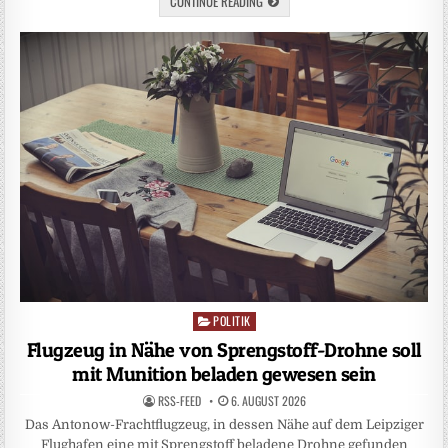
CONTINUE READING
POLITIK
Posted
in
Flugzeug in Nähe von Sprengstoff-Drohne soll
mit Munition beladen gewesen sein
RSS-FEED
6. AUGUST 2026
Das Antonow-Frachtflugzeug, in dessen Nähe auf dem Leipziger
Flughafen eine mit Sprengstoff beladene Drohne gefunden