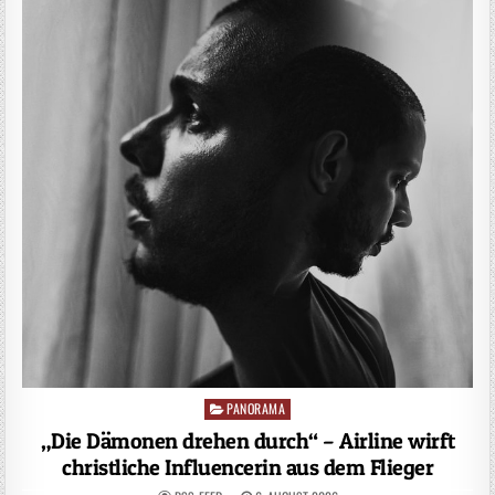
PANORAMA
Posted
in
„Die Dämonen drehen durch“ – Airline wirft
christliche Influencerin aus dem Flieger