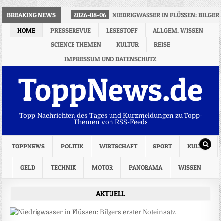
BREAKING NEWS
2026-08-06
NIEDRIGWASSER IN FLÜSSEN: BILGER
HOME
PRESSEREVUE
LESESTOFF
ALLGEM. WISSEN
SCIENCE THEMEN
KULTUR
REISE
IMPRESSUM UND DATENSCHUTZ
ToppNews.de
Topp-Nachrichten des Tages und Kurzmeldungen zu Topp-
Themen von RSS-Feeds
TOPPNEWS
POLITIK
WIRTSCHAFT
SPORT
KULTUR
GELD
TECHNIK
MOTOR
PANORAMA
WISSEN
AKTUELL