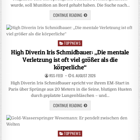
wurde, soll Munition an Bord gehabt haben. Die Suche nach…
CONTINUE READING
TOPPNEWS
Posted
in
High Diverin Iris Schmidbauer: „Die mentale
Verletzung ist oft viel größer als die
körperliche“
RSS-FEED
6. AUGUST 2026
High Diverin Iris Schmidbauer spricht vor ihrem EM-Start in
Paris über Sprünge aus 20 Metern in die Seine, blutigen Husten
durch geplatzte Lungenbläschen – und…
CONTINUE READING
TOPPNEWS
Posted
in