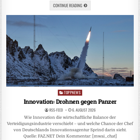
CONTINUE READING
TOPPNEWS
Posted
in
Innovation: Drohnen gegen Panzer
RSS-FEED
6. AUGUST 2026
Wie Innovation die wirtschaftliche Balance der
Verteidigungsindustrie verschiebt – und welche Chance der Chef
von Deutschlands Innovationsagentur Sprind darin sieht.
Quelle: FAZ.NET Dein Kommentar: [mwai_chat]