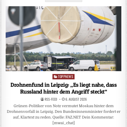
TOPPNEWS
Posted
in
Drohnenfund in Leipzig: „Es liegt nahe, dass
Russland hinter dem Angriff steckt“
RSS-FEED
6. AUGUST 2026
Grünen-Politiker von Notz vermutet Moskau hinter dem
Drohnenvorfall in Leipzig. Den Bundesinnenminister fordert er
auf, Klartext zu reden. Quelle: FAZ.NET Dein Kommentar:
[mwai_chat]