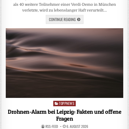
als 40 weitere Teilnehmer einer Verdi-Demo in München
verletzte, wird zu lebenslanger Haft verurteilt….
CONTINUE READING
TOPPNEWS
Posted
in
Drohnen-Alarm bei Leipzig: Fakten und offene
Fragen
RSS-FEED
6. AUGUST 2026