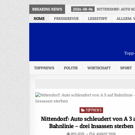
BREAKING NEWS
2026-08-06
NITTENDORF: AUTO S
HOME
PRESSEREVUE
LESESTOFF
ALLGEM. 
Topp-
TOPPNEWS
POLITIK
WIRTSCHAFT
SPORT
TOPPNEWS
Posted
in
Nittendorf: Auto schleudert von A 3 
Bahnlinie – drei Insassen sterben
RSS-FEED
6. AUGUST 2026