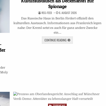
Kulturaustausch als Deckmantel zur
Spionage
RSS-FEED
6. AUGUST 2026
Das Russische Haus in Berlin fördert offiziell den
kulturellen Austausch. Informationen aus Frankreich legen
nahe: Der Kreml setzt es auch für ganz andere Zwecke
ein….
CONTINUE READING
–
der
 der
i Moly
TOPPNEWS
Posted