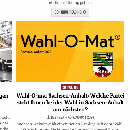
einfache Lösung gebe:…
CONTINUE READING
POLITIK
Posted
in
Wahl-O-mat Sachsen-Anhalt: Welche Partei
ägen
steht Ihnen bei der Wahl in Sachsen-Anhalt
am nächsten?
RSS-FEED
6. AUGUST 2026
t mehr
s der
Sachsen-Anhalt wählt einen neuen Landtag. Mit dem Wahl-
r die…
O-Mat können Sie herausfinden, welche Partei Ihren