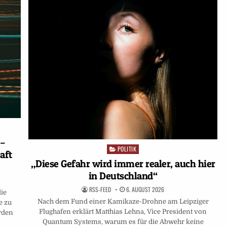
 –
POLITIK
Posted
aft
in
„Diese Gefahr wird immer realer, auch hier
in Deutschland“
RSS-FEED
6. AUGUST 2026
die
Nach dem Fund einer Kamikaze-Drohne am Leipziger
e zu
Flughafen erklärt Matthias Lehna, Vice President von
urden
Quantum Systems, warum es für die Abwehr keine