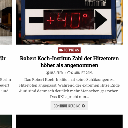
TOPPNEWS
Posted
in
für
Robert Koch-Institut: Zahl der Hitzetoten
höher als angenommen
RSS-FEED
6. AUGUST 2026
Berlin
Das Robert Koch-Institut hat seine Schätzungen zu
teuert
Hitzetoten angepasst: Während der extremen Hitze Ende
R und
Juni sind demnach deutlich mehr Menschen gestorben.
Das RKI spricht nun…
CONTINUE READING