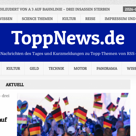
CHLEUDERT VON A 3 AUF BAHNLINIE – DREI INSASSEN STERBEN
2026-
WISSEN
SCIENCE THEMEN
KULTUR
REISE
IMPRESSUM UND
ToppNews.de
Nachrichten des Tages und Kurzmeldungen zu Topp-Themen von RSS
KULTUR
GELD
TECHNIK
MOTOR
PANORAMA
WIS
AKTUELL
auf