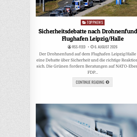
TOPPNEWS
Posted
in
Sicherheitsdebatte nach Drohnenfun
Flughafen Leipzig/Halle
RSS-FEED
6. AUGUST 2026
Der Drohnenfund auf dem Flughafen Leipzig/Halle 
eine Debatte über Sicherheit und die richtige Reakti
sich. Die Grünen fordern Beratungen auf NATO-Eben
FDP…
CONTINUE READING