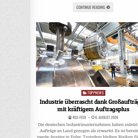
CONTINUE READING
TOPPNEWS
Posted
in
Industrie überrascht dank Großauftr
mit kräftigem Auftragsplus
RSS-FEED
6. AUGUST 2026
Die deutschen Industrieunternehmen haben zuletz
Aufträge an Land gezogen als erwartet. Es ist bereit
zweite Anstieg in Folge. Trotzdem bleiben Risiken fü