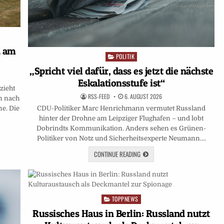
d am
POLITIK
Posted
in
„Spricht viel dafür, dass es jetzt die nächste
Eskalationsstufe ist“
zieht
RSS-FEED
6. AUGUST 2026
on nach
CDU-Politiker Marc Henrichmann vermutet Russland
e. Die
hinter der Drohne am Leipziger Flughafen – und lobt
Dobrindts Kommunikation. Anders sehen es Grünen-
Politiker von Notz und Sicherheitsexperte Neumann….
CONTINUE READING
TOPPNEWS
Posted
in
Russisches Haus in Berlin: Russland nutzt