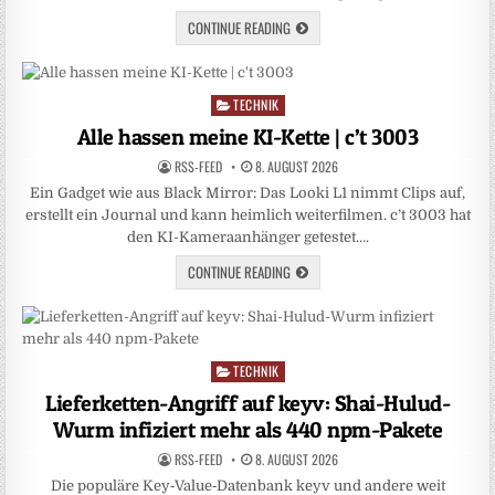
CONTINUE READING
TECHNIK
Posted
in
Alle hassen meine KI-Kette | c’t 3003
RSS-FEED
8. AUGUST 2026
Ein Gadget wie aus Black Mirror: Das Looki L1 nimmt Clips auf,
erstellt ein Journal und kann heimlich weiterfilmen. c’t 3003 hat
den KI-Kameraanhänger getestet….
CONTINUE READING
TECHNIK
Posted
in
Lieferketten-Angriff auf keyv: Shai-Hulud-
Wurm infiziert mehr als 440 npm-Pakete
RSS-FEED
8. AUGUST 2026
Die populäre Key‑Value‑Datenbank keyv und andere weit