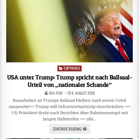
TOPPNEWS
Posted
in
USA unter Trump: Trump spricht nach Ballsaal-
Urteil von „nationaler Schande“
RSS-FEED
8. AUGUST 2026
Bauarbeiten an Trumps Ballsaal bleiben nach einem Urteil
ausgesetzt+++ Trump will Geburtsortsprinzip einschränken +++
US-Präsident droht nach Berichten über Raketenmangel mit
langen Haftstrafen +++ alle…
CONTINUE READING