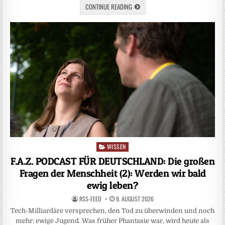
CONTINUE READING
WISSEN
Posted
in
F.A.Z. PODCAST FÜR DEUTSCHLAND: Die großen
Fragen der Menschheit (2): Werden wir bald
ewig leben?
RSS-FEED
8. AUGUST 2026
Tech-Milliardäre versprechen, den Tod zu überwinden und noch
mehr: ewige Jugend. Was früher Phantasie war, wird heute als