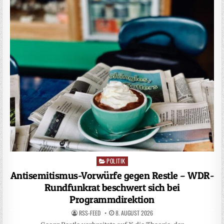
POLITIK
Posted
in
Antisemitismus-Vorwürfe gegen Restle – WDR-
Rundfunkrat beschwert sich bei
Programmdirektion
RSS-FEED
8. AUGUST 2026