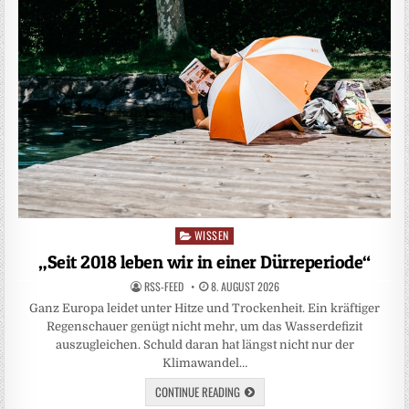
WISSEN
Posted
in
„Seit 2018 leben wir in einer Dürreperiode“
RSS-FEED
8. AUGUST 2026
Ganz Europa leidet unter Hitze und Trockenheit. Ein kräftiger
Regenschauer genügt nicht mehr, um das Wasserdefizit
auszugleichen. Schuld daran hat längst nicht nur der
Klimawandel…
CONTINUE READING