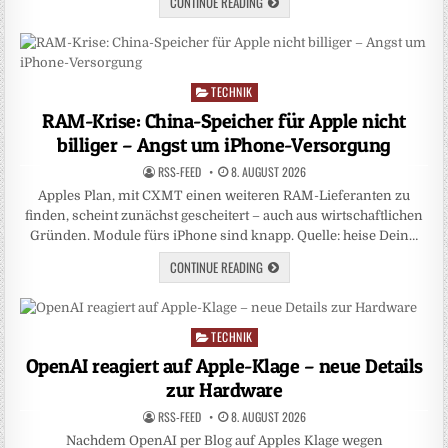
CONTINUE READING
TECHNIK
Posted
in
RAM-Krise: China-Speicher für Apple nicht
billiger – Angst um iPhone-Versorgung
RSS-FEED
8. AUGUST 2026
Apples Plan, mit CXMT einen weiteren RAM-Lieferanten zu
finden, scheint zunächst gescheitert – auch aus wirtschaftlichen
Gründen. Module fürs iPhone sind knapp. Quelle: heise Dein…
CONTINUE READING
TECHNIK
Posted
in
OpenAI reagiert auf Apple-Klage – neue Details
zur Hardware
RSS-FEED
8. AUGUST 2026
Nachdem OpenAI per Blog auf Apples Klage wegen