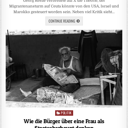
Georg Restle verbreitete auf X die Theorie, der
Migrantenansturm auf Ceuta könnte von den USA, Israel und
Marokko gesteuert worden sein. Neben viel Kritik sieht…
CONTINUE READING
POLITIK
Posted
in
Wie die Bürger über eine Frau als
Staatsoberhaupt denken