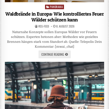
PANORAMA
Posted
in
Waldbrände in Europa: Wie kontrolliertes Feuer
Wälder schützen kann
RSS-FEED
8. AUGUST 2026
Naturnahe Konzepte sollen Europas Wälder vor Feuern
schützen. Experten betonen aber: Methoden wie gezieltes
Brennen hängen stark vom Standort ab. Quelle: Telepolis Dein
Kommentar: [mwai_chat]
CONTINUE READING