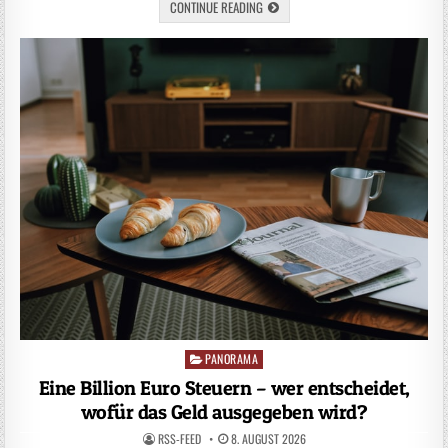
CONTINUE READING
PANORAMA
Posted
in
Eine Billion Euro Steuern – wer entscheidet,
wofür das Geld ausgegeben wird?
RSS-FEED
8. AUGUST 2026