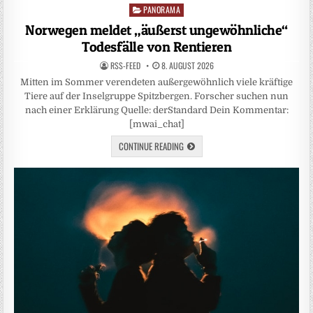
PANORAMA
Posted
in
Norwegen meldet „äußerst ungewöhnliche“
Todesfälle von Rentieren
RSS-FEED
8. AUGUST 2026
Mitten im Sommer verendeten außergewöhnlich viele kräftige
Tiere auf der Inselgruppe Spitzbergen. Forscher suchen nun
nach einer Erklärung Quelle: derStandard Dein Kommentar:
[mwai_chat]
CONTINUE READING