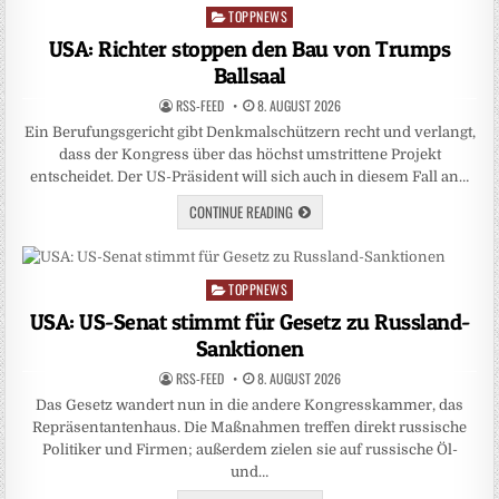
TOPPNEWS
Posted
in
USA: Richter stoppen den Bau von Trumps
Ballsaal
RSS-FEED
8. AUGUST 2026
Ein Berufungsgericht gibt Denkmalschützern recht und verlangt,
dass der Kongress über das höchst umstrittene Projekt
entscheidet. Der US-Präsident will sich auch in diesem Fall an…
CONTINUE READING
TOPPNEWS
Posted
in
USA: US-Senat stimmt für Gesetz zu Russland-
Sanktionen
RSS-FEED
8. AUGUST 2026
Das Gesetz wandert nun in die andere Kongresskammer, das
Repräsentantenhaus. Die Maßnahmen treffen direkt russische
Politiker und Firmen; außerdem zielen sie auf russische Öl-
und…