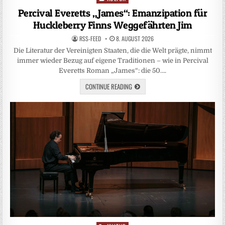
in
Percival Everetts „James“: Emanzipation für
Huckleberry Finns Weggefährten Jim
RSS-FEED
8. AUGUST 2026
Die Literatur der Vereinigten Staaten, die die Welt prägte, nimmt
immer wieder Bezug auf eigene Traditionen – wie in Percival
Everetts Roman „James“: die 50….
CONTINUE READING