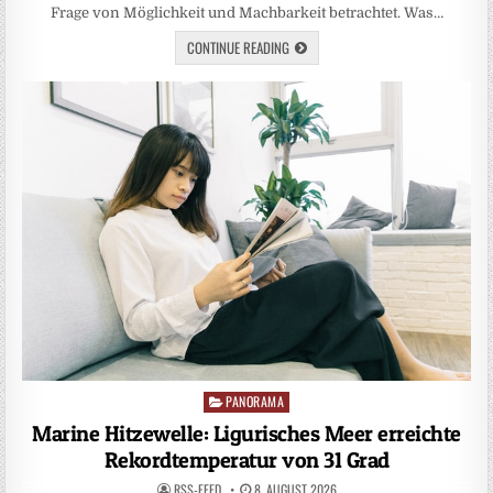
Frage von Möglichkeit und Machbarkeit betrachtet. Was…
CONTINUE READING
PANORAMA
Posted
in
Marine Hitzewelle: Ligurisches Meer erreichte
Rekordtemperatur von 31 Grad
RSS-FEED
8. AUGUST 2026