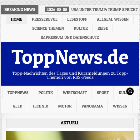
BREAKING NEWS
2026-08-08
USA UNTER TRUMP: TRUMP SPRICHT 
HOME
PRESSEREVUE
LESESTOFF
ALLGEM. WISSEN
SCIENCE THEMEN
KULTUR
REISE
IMPRESSUM UND DATENSCHUTZ
ToppNews.de
Topp-Nachrichten des Tages und Kurzmeldungen zu Topp-
Themen von RSS-Feeds
TOPPNEWS
POLITIK
WIRTSCHAFT
SPORT
KULTUR
GELD
TECHNIK
MOTOR
PANORAMA
WISSEN
AKTUELL