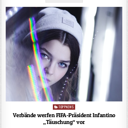
TOPPNEWS
Posted
in
Verbände werfen FIFA-Präsident Infantino
„Täuschung“ vor