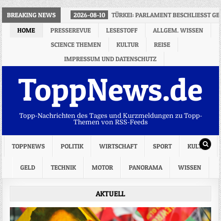
BREAKING NEWS
2026-08-10
TÜRKEI: PARLAMENT BESCHLIESST GE
HOME
PRESSEREVUE
LESESTOFF
ALLGEM. WISSEN
SCIENCE THEMEN
KULTUR
REISE
IMPRESSUM UND DATENSCHUTZ
ToppNews.de
Topp-Nachrichten des Tages und Kurzmeldungen zu Topp-
Themen von RSS-Feeds
TOPPNEWS
POLITIK
WIRTSCHAFT
SPORT
KULTUR
GELD
TECHNIK
MOTOR
PANORAMA
WISSEN
AKTUELL