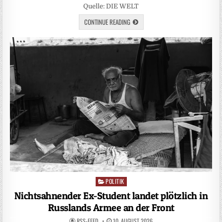
Quelle: DIE WELT
CONTINUE READING
POLITIK
Posted
in
Nichtsahnender Ex-Student landet plötzlich in
Russlands Armee an der Front
RSS-FEED
10. AUGUST 2026