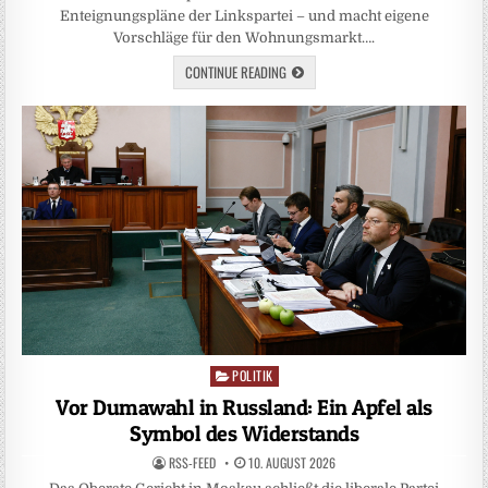
Enteignungspläne der Linkspartei – und macht eigene
Vorschläge für den Wohnungsmarkt….
CONTINUE READING
POLITIK
Posted
in
Vor Dumawahl in Russland: Ein Apfel als
Symbol des Widerstands
RSS-FEED
10. AUGUST 2026