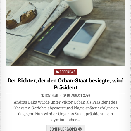
TOPPNEWS
Posted
in
Der Richter, der den Orban-Staat besiegte, wird
Präsident
RSS-FEED
10. AUGUST 2026
Andras Baka wurde unter Viktor Orban als Präsident des
Obersten Gerichts abgesetzt und klagte später erfolgreich
dagegen. Nun wird er Ungarns Staatspräsident – ein
symbolischer…
CONTINUE READING