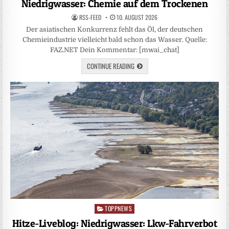
Niedrigwasser: Chemie auf dem Trockenen
RSS-FEED
10. AUGUST 2026
Der asiatischen Konkurrenz fehlt das Öl, der deutschen
Chemieindustrie vielleicht bald schon das Wasser. Quelle:
FAZ.NET Dein Kommentar: [mwai_chat]
CONTINUE READING
TOPPNEWS
Posted
in
Hitze-Liveblog: Niedrigwasser: Lkw-Fahrverbot