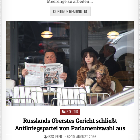
Meerenge zu arbeiten….
CONTINUE READING
POLITIK
Posted
in
Russlands Oberstes Gericht schließt
Antikriegspartei von Parlamentswahl aus
RSS-FEED
10. AUGUST 2026