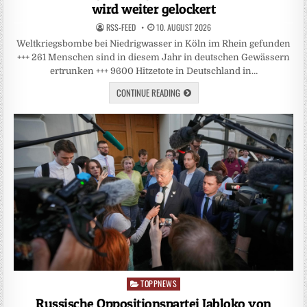
wird weiter gelockert
RSS-FEED
10. AUGUST 2026
Weltkriegsbombe bei Niedrigwasser in Köln im Rhein gefunden
+++ 261 Menschen sind in diesem Jahr in deutschen Gewässern
ertrunken +++ 9600 Hitzetote in Deutschland in…
CONTINUE READING
TOPPNEWS
Posted
in
Russische Oppositionspartei Jabloko von