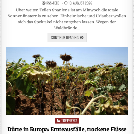
RSS-FEED
10. AUGUST 2026
Über weiten Teilen Spaniens ist am Mittwoch die totale
Sonnenfinsternis zu sehen. Einheimische und Urlauber wollen
sich das Spektakel nicht entgehen lassen. Wegen der
Waldbrände…
CONTINUE READING
TOPPNEWS
Posted
in
Dürre in Europa: Ernteausfälle, trockene Flüsse