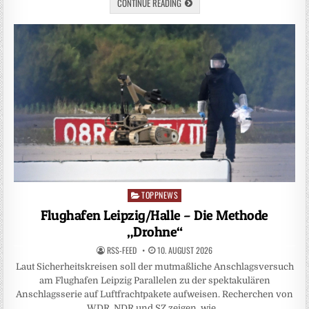
CONTINUE READING
TOPPNEWS
Posted
in
Flughafen Leipzig/Halle – Die Methode
„Drohne“
RSS-FEED
10. AUGUST 2026
Laut Sicherheitskreisen soll der mutmaßliche Anschlagsversuch
am Flughafen Leipzig Parallelen zu der spektakulären
Anschlagsserie auf Luftfrachtpakete aufweisen. Recherchen von
WDR, NDR und SZ zeigen, wie…