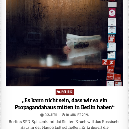
POLITIK
Posted
in
„Es kann nicht sein, dass wir so ein
Propagandahaus mitten in Berlin haben“
RSS-FEED
10. AUGUST 2026
Berlins SPD-Spitzenkandidat Steffen Krach will das Russische
Haus in der Hauptstadt schließen. Er kritisiert die