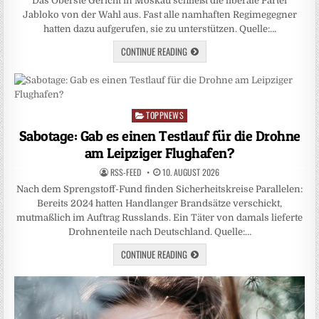
Das Oberste Gericht in Moskau schließt die liberale Partei
Jabloko von der Wahl aus. Fast alle namhaften Regimegegner
hatten dazu aufgerufen, sie zu unterstützen. Quelle:…
CONTINUE READING
TOPPNEWS
Posted
in
Sabotage: Gab es einen Testlauf für die Drohne
am Leipziger Flughafen?
RSS-FEED
10. AUGUST 2026
Nach dem Sprengstoff-Fund finden Sicherheitskreise Parallelen:
Bereits 2024 hatten Handlanger Brandsätze verschickt,
mutmaßlich im Auftrag Russlands. Ein Täter von damals lieferte
Drohnenteile nach Deutschland. Quelle:…
CONTINUE READING