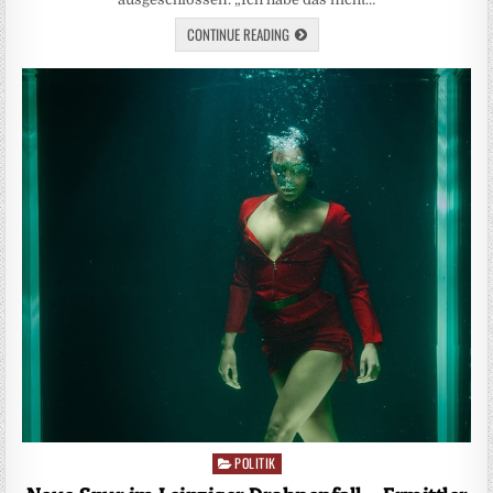
CONTINUE READING
POLITIK
Posted
in