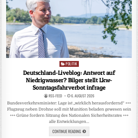
POLITIK
Posted
in
Deutschland-Liveblog: Antwort auf
Niedrigwasser? Bilger stellt Lkw-
Sonntagsfahrverbot infrage
RSS-FEED
6. AUGUST 2026
Bundesverkehrsminister: Lage ist „wirklich herausfordernd“ +++
Flugzeug neben Drohne soll mit Munition beladen gewesen sein
+++ Grüne fordern Sitzung des Nationalen Sicherheitsrates +++
alle Entwicklungen…
CONTINUE READING