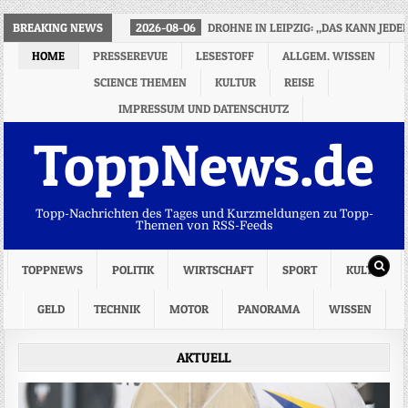
BREAKING NEWS
2026-08-06
DROHNE IN LEIPZIG: „DAS KANN JED
HOME
PRESSEREVUE
LESESTOFF
ALLGEM. WISSEN
SCIENCE THEMEN
KULTUR
REISE
IMPRESSUM UND DATENSCHUTZ
ToppNews.de
Topp-Nachrichten des Tages und Kurzmeldungen zu Topp-
Themen von RSS-Feeds
TOPPNEWS
POLITIK
WIRTSCHAFT
SPORT
KULTUR
GELD
TECHNIK
MOTOR
PANORAMA
WISSEN
AKTUELL