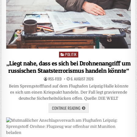
POLITIK
Posted
in
„Liegt nahe, dass es sich bei Drohnenangriff um
russischen Staatsterrorismus handeln könnte“
RSS-FEED
6. AUGUST 2026
Beim Sprengstofffund auf dem Flughafen Leipzig/Halle könnte
es sich um einen Kriegsakt handeln. Der Fall legt gravierende
deutsche Sicherheitslücken offen. Quelle: DIE WELT
CONTINUE READING