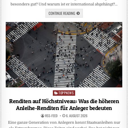
besonders gut? Und warum ist er international abgehängt?…
CONTINUE READING
TOPPNEWS
Posted
in
Renditen auf Höchstniveau: Was die höheren
Anleihe-Renditen für Anleger bedeuten
RSS-FEED
6. AUGUST 2026
Eine ganze Generation von Anlegern kennt Staatsanleihen nur