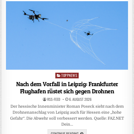
TOPPNEWS
Posted
in
Nach dem Vorfall in Leipzig: Frankfurter
Flughafen rüstet sich gegen Drohnen
RSS-FEED
6. AUGUST 2026
Der hessische Innenminister Roman Poseck sieht nach dem
Drohnenanschlag von Leipzig auch für Hessen eine „hohe
Gefahr“. Die Abwehr soll verbessert werden. Quelle: FAZ.NET
Dein…
CONTINUE READING