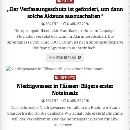
POLITIK
Posted
in
„Der Verfassungsschutz ist gefordert, um dann
solche Akteure auszuschalten“
RSS-FEED
6. AUGUST 2026
Die sprengstoffbestückte Kamikazedrohne am Leipziger
Flughafen versetzt das Land in Alarmbereitschaft. Die
Sprengmasse von rund 800 Gramm ist nach Sprengstoffexperte
Wolfgang Spyra auch nicht einfach…
CONTINUE READING
TOPPNEWS
Posted
in
Niedrigwasser in Flüssen: Bilgers erster
Noteinsatz
RSS-FEED
6. AUGUST 2026
Das historische Niedrigwasser vor allem im Rhein wird zum
Standortrisiko für die deutsche Wirtschaft. Als erste Maßnahme
will der Verkehrsminister das Sonntagsfahrverbot für Lkw
aussetzen….