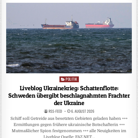
POLITIK
Posted
in
Liveblog Ukrainekrieg: Schattenflotte:
Schweden übergibt beschlagnahmten Frachter
der Ukraine
RSS-FEED
6. AUGUST 2026
Schiff soll Getreide aus besetzten Gebieten geladen haben +++
Ermittlungen gegen frühere ukrainische Botschafterin +++
Mutmaßlicher Spion festgenommen +++ alle Neuigkeiten im
Liveblog Quelle: FAZ.NET…