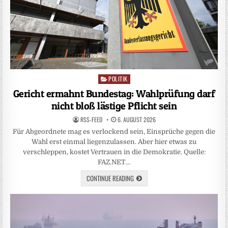
POLITIK
Posted
in
Gericht ermahnt Bundestag: Wahlprüfung darf
nicht bloß lästige Pflicht sein
RSS-FEED
6. AUGUST 2026
Für Abgeordnete mag es verlockend sein, Einsprüche gegen die
Wahl erst einmal liegenzulassen. Aber hier etwas zu
verschleppen, kostet Vertrauen in die Demokratie. Quelle:
FAZ.NET…
CONTINUE READING