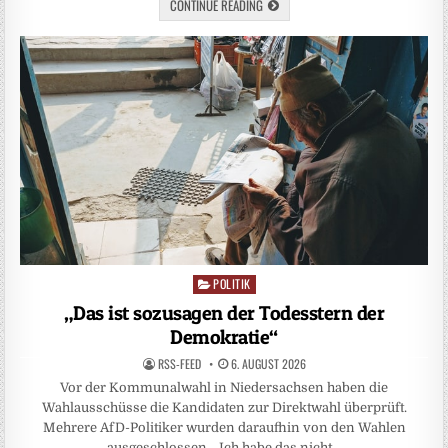
CONTINUE READING
POLITIK
Posted
in
„Das ist sozusagen der Todesstern der
Demokratie“
RSS-FEED
6. AUGUST 2026
Vor der Kommunalwahl in Niedersachsen haben die
Wahlausschüsse die Kandidaten zur Direktwahl überprüft.
Mehrere AfD-Politiker wurden daraufhin von den Wahlen
ausgeschlossen. „Ich habe das nicht…