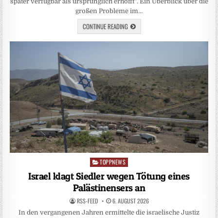
später verfügbar als ursprünglich erhofft“. Ein Überblick über die
großen Probleme im…
CONTINUE READING
TOPPNEWS
Posted
in
Israel klagt Siedler wegen Tötung eines
Palästinensers an
RSS-FEED
6. AUGUST 2026
In den vergangenen Jahren ermittelte die israelische Justiz