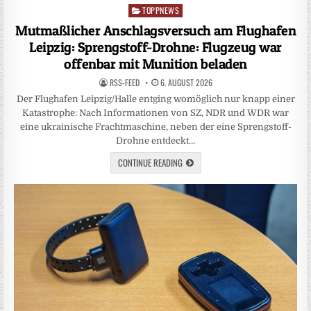
TOPPNEWS
Posted
in
Mutmaßlicher Anschlagsversuch am Flughafen
Leipzig: Sprengstoff-Drohne: Flugzeug war
offenbar mit Munition beladen
RSS-FEED
6. AUGUST 2026
Der Flughafen Leipzig/Halle entging womöglich nur knapp einer
Katastrophe: Nach Informationen von SZ, NDR und WDR war
eine ukrainische Frachtmaschine, neben der eine Sprengstoff-
Drohne entdeckt…
CONTINUE READING