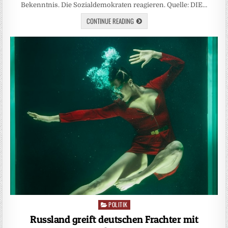
Bekenntnis. Die Sozialdemokraten reagieren. Quelle: DIE…
CONTINUE READING
POLITIK
Posted
in
Russland greift deutschen Frachter mit