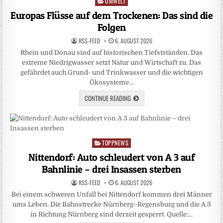
UMWELT
Posted
in
Europas Flüsse auf dem Trockenen: Das sind die
Folgen
RSS-FEED
6. AUGUST 2026
Rhein und Donau sind auf historischen Tiefstständen. Das
extreme Niedrigwasser setzt Natur und Wirtschaft zu. Das
gefährdet auch Grund- und Trinkwasser und die wichtigen
Ökosysteme…
CONTINUE READING
TOPPNEWS
Posted
in
Nittendorf: Auto schleudert von A 3 auf
Bahnlinie – drei Insassen sterben
RSS-FEED
6. AUGUST 2026
Bei einem schweren Unfall bei Nittendorf kommen drei Männer
ums Leben. Die Bahnstrecke Nürnberg–Regensburg und die A 3
in Richtung Nürnberg sind derzeit gesperrt. Quelle:…