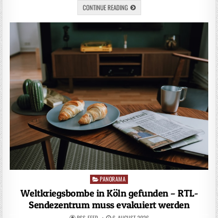
CONTINUE READING
PANORAMA
Posted
in
Weltkriegsbombe in Köln gefunden – RTL-
Sendezentrum muss evakuiert werden
RSS-FEED
6. AUGUST 2026