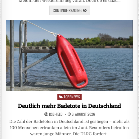
Meloni den Wiedereinstieg voran. Doch ob es dazu…
CONTINUE READING
TOPPNEWS
Posted
in
Deutlich mehr Badetote in Deutschland
RSS-FEED
6. AUGUST 2026
Die Zahl der Badetoten in Deutschland ist gestiegen – mehr als
100 Menschen ertranken allein im Juni. Besonders betroffen
waren junge Männer. Die DLRG fordert…