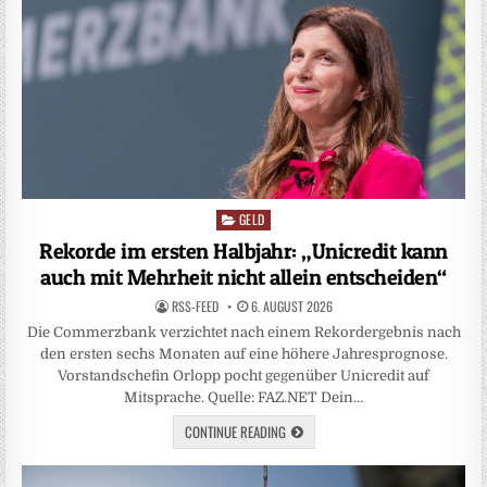
GELD
Posted
in
Rekorde im ersten Halbjahr: „Unicredit kann
auch mit Mehrheit nicht allein entscheiden“
RSS-FEED
6. AUGUST 2026
Die Commerzbank verzichtet nach einem Rekordergebnis nach
den ersten sechs Monaten auf eine höhere Jahresprognose.
Vorstandschefin Orlopp pocht gegenüber Unicredit auf
Mitsprache. Quelle: FAZ.NET Dein…
CONTINUE READING