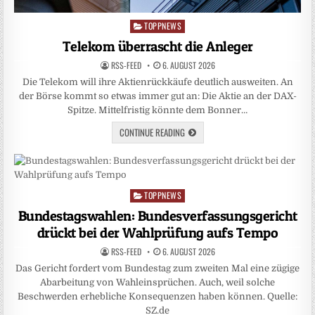
TOPPNEWS
Posted
in
Telekom überrascht die Anleger
RSS-FEED
6. AUGUST 2026
Die Telekom will ihre Aktienrückkäufe deutlich ausweiten. An
der Börse kommt so etwas immer gut an: Die Aktie an der DAX-
Spitze. Mittelfristig könnte dem Bonner…
CONTINUE READING
TOPPNEWS
Posted
in
Bundestagswahlen: Bundesverfassungsgericht
drückt bei der Wahlprüfung aufs Tempo
RSS-FEED
6. AUGUST 2026
Das Gericht fordert vom Bundestag zum zweiten Mal eine zügige
Abarbeitung von Wahleinsprüchen. Auch, weil solche
Beschwerden erhebliche Konsequenzen haben können. Quelle:
SZ.de