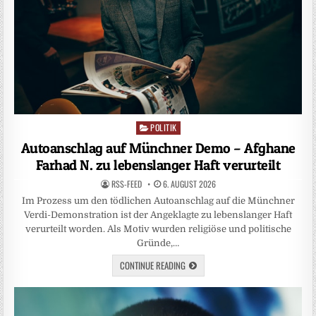
POLITIK
Posted
in
Autoanschlag auf Münchner Demo – Afghane
Farhad N. zu lebenslanger Haft verurteilt
RSS-FEED
6. AUGUST 2026
Im Prozess um den tödlichen Autoanschlag auf die Münchner
Verdi-Demonstration ist der Angeklagte zu lebenslanger Haft
verurteilt worden. Als Motiv wurden religiöse und politische
Gründe,…
CONTINUE READING