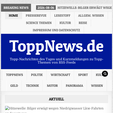
BREAKING NEWS
2026-08-06
HITZEWELLE: BILGER ERWÄGT WEGE
HOME
PRESSEREVUE
LESESTOFF
ALLGEM. WISSEN
SCIENCE THEMEN
KULTUR
REISE
IMPRESSUM UND DATENSCHUTZ
ToppNews.de
Topp-Nachrichten des Tages und Kurzmeldungen zu Topp-
Themen von RSS-Feeds
TOPPNEWS
POLITIK
WIRTSCHAFT
SPORT
KULTUR
GELD
TECHNIK
MOTOR
PANORAMA
WISSEN
AKTUELL