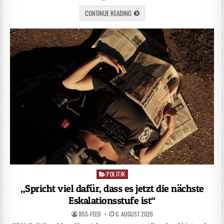
CONTINUE READING
POLITIK
Posted
in
„Spricht viel dafür, dass es jetzt die nächste
Eskalationsstufe ist“
RSS-FEED
6. AUGUST 2026