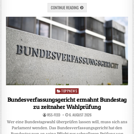
CONTINUE READING
TOPPNEWS
Posted
in
Bundesverfassungsgericht ermahnt Bundestag
zu zeitnaher Wahlprüfung
RSS-FEED
6. AUGUST 2026
Wer eine Bundestagswahl überprüfen lassen will, muss sich ans
Parlament wenden. Das Bundesverfassungsgericht hat den
Bundestag nun an seine Pflicht zur schnelleren Prüfung von