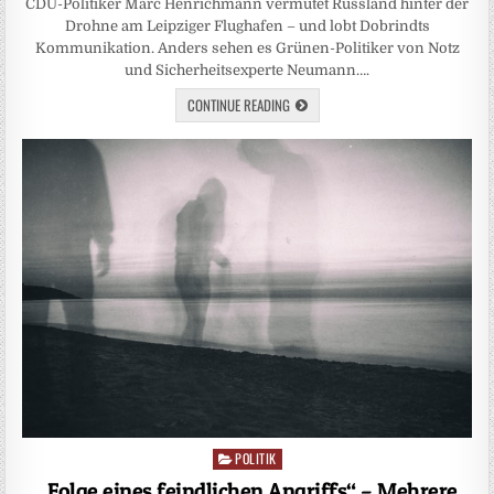
CDU-Politiker Marc Henrichmann vermutet Russland hinter der
Drohne am Leipziger Flughafen – und lobt Dobrindts
Kommunikation. Anders sehen es Grünen-Politiker von Notz
und Sicherheitsexperte Neumann….
CONTINUE READING
POLITIK
Posted
in
„Folge eines feindlichen Angriffs“ – Mehrere