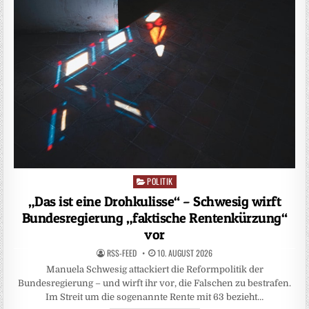
POLITIK
Posted
in
„Das ist eine Drohkulisse“ – Schwesig wirft
Bundesregierung „faktische Rentenkürzung“
vor
RSS-FEED
10. AUGUST 2026
Manuela Schwesig attackiert die Reformpolitik der
Bundesregierung – und wirft ihr vor, die Falschen zu bestrafen.
Im Streit um die sogenannte Rente mit 63 bezieht…