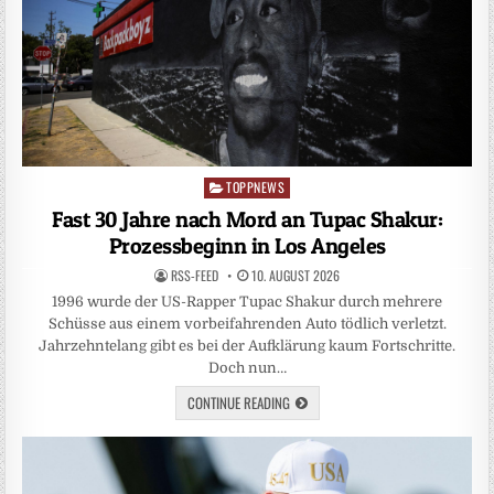
TOPPNEWS
Posted
in
Fast 30 Jahre nach Mord an Tupac Shakur:
Prozessbeginn in Los Angeles
RSS-FEED
10. AUGUST 2026
1996 wurde der US-Rapper Tupac Shakur durch mehrere
Schüsse aus einem vorbeifahrenden Auto tödlich verletzt.
Jahrzehntelang gibt es bei der Aufklärung kaum Fortschritte.
Doch nun…
CONTINUE READING