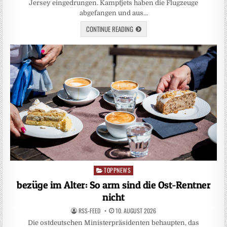
Jersey eingedrungen. Kampfjets haben die Flugzeuge
abgefangen und aus…
CONTINUE READING
TOPPNEWS
Posted
in
bezüge im Alter: So arm sind die Ost-Rentner
nicht
RSS-FEED
10. AUGUST 2026
Die ostdeutschen Ministerpräsidenten behaupten, das