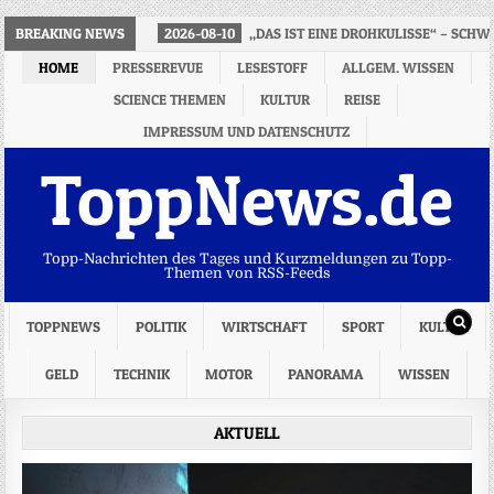
BREAKING NEWS
2026-08-10
„DAS IST EINE DROHKULISSE“ – SCH
HOME
PRESSEREVUE
LESESTOFF
ALLGEM. WISSEN
SCIENCE THEMEN
KULTUR
REISE
IMPRESSUM UND DATENSCHUTZ
ToppNews.de
Topp-Nachrichten des Tages und Kurzmeldungen zu Topp-
Themen von RSS-Feeds
TOPPNEWS
POLITIK
WIRTSCHAFT
SPORT
KULTUR
GELD
TECHNIK
MOTOR
PANORAMA
WISSEN
AKTUELL