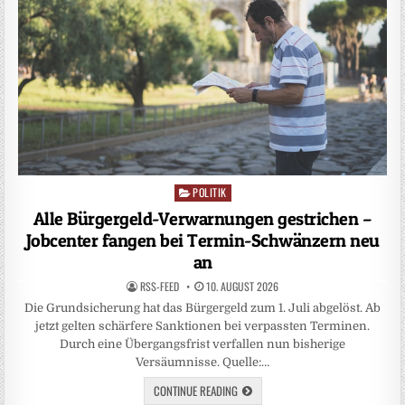
POLITIK
Posted
in
Alle Bürgergeld-Verwarnungen gestrichen –
Jobcenter fangen bei Termin-Schwänzern neu
an
RSS-FEED
10. AUGUST 2026
Die Grundsicherung hat das Bürgergeld zum 1. Juli abgelöst. Ab
jetzt gelten schärfere Sanktionen bei verpassten Terminen.
Durch eine Übergangsfrist verfallen nun bisherige
Versäumnisse. Quelle:…
CONTINUE READING