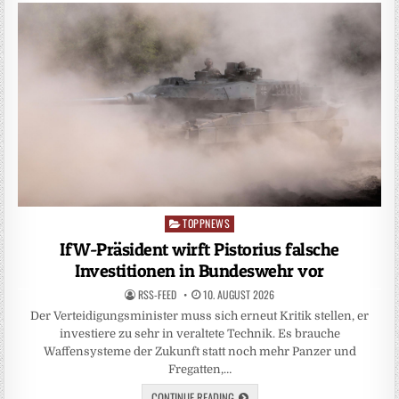
TOPPNEWS
Posted
in
IfW-Präsident wirft Pistorius falsche
Investitionen in Bundeswehr vor
RSS-FEED
10. AUGUST 2026
Der Verteidigungsminister muss sich erneut Kritik stellen, er
investiere zu sehr in veraltete Technik. Es brauche
Waffensysteme der Zukunft statt noch mehr Panzer und
Fregatten,…
CONTINUE READING