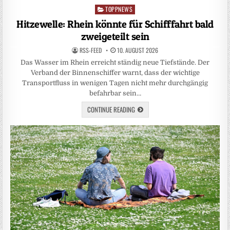
TOPPNEWS
Posted
in
Hitzewelle: Rhein könnte für Schifffahrt bald
zweigeteilt sein
RSS-FEED
10. AUGUST 2026
Das Wasser im Rhein erreicht ständig neue Tiefstände. Der
Verband der Binnenschiffer warnt, dass der wichtige
Transportfluss in wenigen Tagen nicht mehr durchgängig
befahrbar sein…
CONTINUE READING