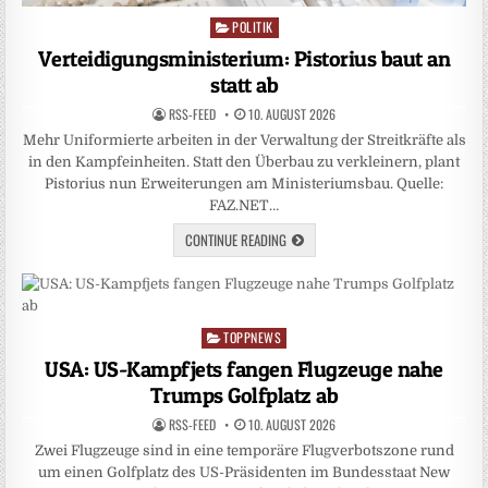
POLITIK
Posted
in
Verteidigungsministerium: Pistorius baut an
statt ab
RSS-FEED
10. AUGUST 2026
Mehr Uniformierte arbeiten in der Verwaltung der Streitkräfte als
in den Kampfeinheiten. Statt den Überbau zu verkleinern, plant
Pistorius nun Erweiterungen am Ministeriumsbau. Quelle:
FAZ.NET…
CONTINUE READING
TOPPNEWS
Posted
in
USA: US-Kampfjets fangen Flugzeuge nahe
Trumps Golfplatz ab
RSS-FEED
10. AUGUST 2026
Zwei Flugzeuge sind in eine temporäre Flugverbotszone rund
um einen Golfplatz des US-Präsidenten im Bundesstaat New