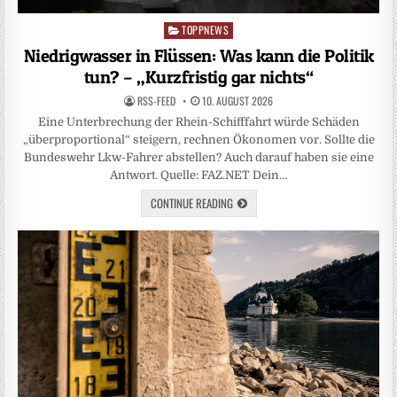
TOPPNEWS
Posted
in
Niedrigwasser in Flüssen: Was kann die Politik
tun? – „Kurzfristig gar nichts“
RSS-FEED
10. AUGUST 2026
Eine Unterbrechung der Rhein-Schifffahrt würde Schäden
„überproportional“ steigern, rechnen Ökonomen vor. Sollte die
Bundeswehr Lkw-Fahrer abstellen? Auch darauf haben sie eine
Antwort. Quelle: FAZ.NET Dein…
CONTINUE READING