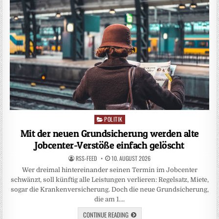
POLITIK
Posted
in
Mit der neuen Grundsicherung werden alte
Jobcenter-Verstöße einfach gelöscht
RSS-FEED
10. AUGUST 2026
Wer dreimal hintereinander seinen Termin im Jobcenter
schwänzt, soll künftig alle Leistungen verlieren: Regelsatz, Miete,
sogar die Krankenversicherung. Doch die neue Grundsicherung,
die am 1….
CONTINUE READING