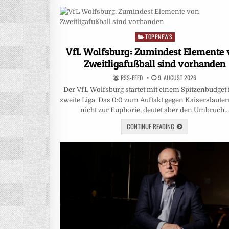
TOPPNEWS
Posted
in
VfL Wolfsburg: Zumindest Elemente
Zweitligafußball sind vorhanden
RSS-FEED
9. AUGUST 2026
Der VfL Wolfsburg startet mit einem Spitzenbudget 
zweite Liga. Das 0:0 zum Auftakt gegen Kaiserslauter
nicht zur Euphorie, deutet aber den Umbruch
CONTINUE READING