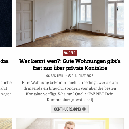
GELD
Posted
in
 das
Wer kennt wen?: Gute Wohnungen gibt’s
fast nur über private Kontakte
RSS-FEED
9. AUGUST 2026
 Manche
Eine Wohnung bekommt nicht unbedingt, wer sie am
ahlt
dringendsten braucht, sondern wer über die besten
sträger
Kontakte verfügt. Was tun? Quelle: FAZ.NET Dein
…
Kommentar: [mwai_chat]
CONTINUE READING