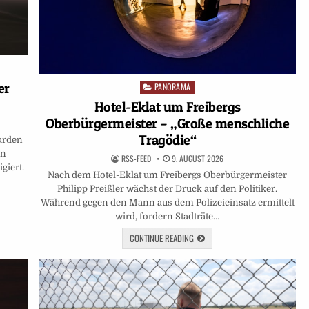
er
PANORAMA
Posted
in
Hotel-Eklat um Freibergs
Oberbürgermeister – „Große menschliche
Tragödie“
urden
en
RSS-FEED
9. AUGUST 2026
giert.
Nach dem Hotel-Eklat um Freibergs Oberbürgermeister
Philipp Preißler wächst der Druck auf den Politiker.
Während gegen den Mann aus dem Polizeieinsatz ermittelt
wird, fordern Stadträte…
CONTINUE READING