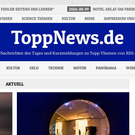
 FEHLER SEITENS DER LEHRER“
2026-08-09
HOTEL-EKLAT UM FREIB
WISSEN
SCIENCE THEMEN
KULTUR
REISE
IMPRESSUM UND
ToppNews.de
Nachrichten des Tages und Kurzmeldungen zu Topp-Themen von RSS
KULTUR
GELD
TECHNIK
MOTOR
PANORAMA
WIS
AKTUELL