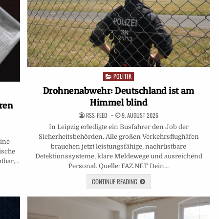
POLITIK
Posted
in
Drohnenabwehr: Deutschland ist am
Himmel blind
hren
RSS-FEED
9. AUGUST 2026
In Leipzig erledigte ein Busfahrer den Job der
Sicherheitsbehörden. Alle großen Verkehrsflughäfen
eine
brauchen jetzt leistungsfähige, nachrüstbare
ische
Detektionssysteme, klare Meldewege und ausreichend
htbar,…
Personal. Quelle: FAZ.NET Dein…
CONTINUE READING