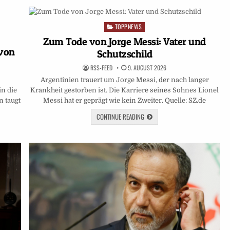
TOPPNEWS
Posted
in
Zum Tode von Jorge Messi: Vater und
 von
Schutzschild
RSS-FEED
9. AUGUST 2026
Argentinien trauert um Jorge Messi, der nach langer
in die
Krankheit gestorben ist. Die Karriere seines Sohnes Lionel
n taugt
Messi hat er geprägt wie kein Zweiter. Quelle: SZ.de
…
CONTINUE READING