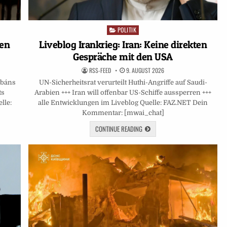
POLITIK
Posted
in
Liveblog Irankrieg: Iran: Keine direkten
gen
Gespräche mit den USA
RSS-FEED
9. AUGUST 2026
UN-Sicherheitsrat verurteilt Huthi-Angriffe auf Saudi-
rbáns
Arabien +++ Iran will offenbar US-Schiffe aussperren +++
ts
alle Entwicklungen im Liveblog Quelle: FAZ.NET Dein
lle:
Kommentar: [mwai_chat]
CONTINUE READING