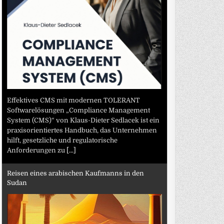
Effektives CMS mit modernen TOLERANT
Softwarelösungen „Compliance Management
System (CMS)“ von Klaus-Dieter Sedlacek ist ein
praxisorientiertes Handbuch, das Unternehmen
hilft, gesetzliche und regulatorische
Anforderungen zu
[...]
Reisen eines arabischen Kaufmanns in den
Sudan