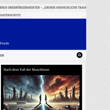
ERGS OBERBÜRGERMEISTER – „GROSSE MENSCHLICHE TRAGÖDIE“
20
 DATENSCHUTZ
-Feeds
SEN
Nach dem Fall der Maschinen