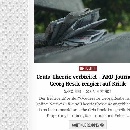
POLITIK
Posted
in
Ceuta-Theorie verbreitet – ARD-Journa
Georg Restle reagiert auf Kritik
RSS-FEED
9. AUGUST 2026
Der frühere „Monitor“-Moderator Georg Restle ha
Online-Netzwerk X eine Theorie über eine angeblic
israelisch-marokkanische Geheimaktion geteilt. 
Empörung darüber gibt er nun einen Fehler…
CONTINUE READING