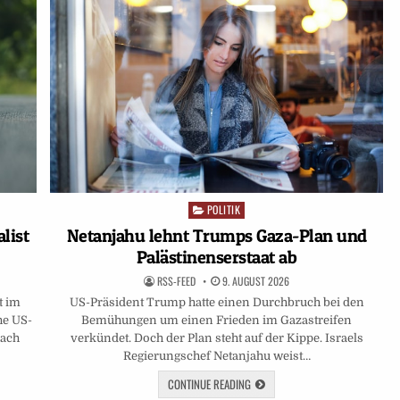
POLITIK
Posted
in
Netanjahu lehnt Trumps Gaza-Plan und
list
Palästinenserstaat ab
RSS-FEED
9. AUGUST 2026
US-Präsident Trump hatte einen Durchbruch bei den
t im
Bemühungen um einen Frieden im Gazastreifen
he US-
verkündet. Doch der Plan steht auf der Kippe. Israels
Nach
Regierungschef Netanjahu weist…
CONTINUE READING