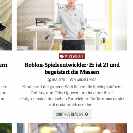
WIRTSCHAFT
Posted
in
ern
Roblox-Spieleentwickler: Er ist 21 und
begeistert die Massen
RSS-FEED
9. AUGUST 2026
sser
Kinder auf der ganzen Welt lieben die Spieleplattform
n an
Roblox, und Felix Oppermann ist einer ihrer
ind
erfolgreichsten deutschen Entwickler. Dafür muss er sich
mit erstaunlich ernsten…
CONTINUE READING