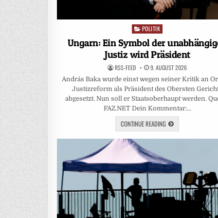
POLITIK
Posted
in
Ungarn: Ein Symbol der unabhängi
Justiz wird Präsident
RSS-FEED
9. AUGUST 2026
András Baka wurde einst wegen seiner Kritik an O
Justizreform als Präsident des Obersten Gerich
abgesetzt. Nun soll er Staatsoberhaupt werden. Que
FAZ.NET Dein Kommentar:…
CONTINUE READING