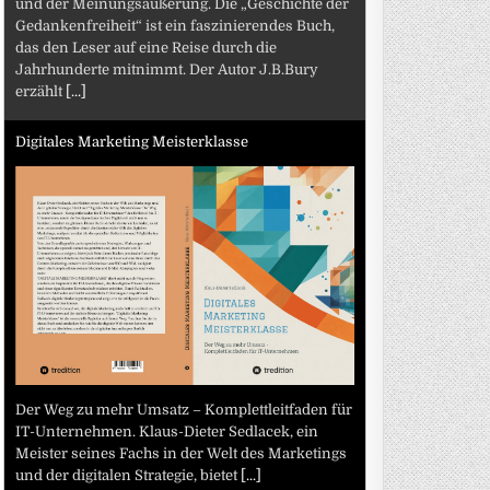
und der Meinungsäußerung. Die „Geschichte der
Gedankenfreiheit“ ist ein faszinierendes Buch,
das den Leser auf eine Reise durch die
Jahrhunderte mitnimmt. Der Autor J.B.Bury
erzählt
[...]
Digitales Marketing Meisterklasse
Der Weg zu mehr Umsatz – Komplettleitfaden für
IT-Unternehmen. Klaus-Dieter Sedlacek, ein
Meister seines Fachs in der Welt des Marketings
und der digitalen Strategie, bietet
[...]