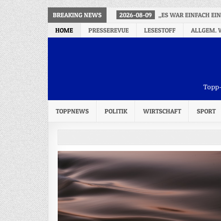
BREAKING NEWS
2026-08-09
„ES WAR EINFACH EIN
HOME
PRESSEREVUE
LESESTOFF
ALLGEM. 
Topp-
TOPPNEWS
POLITIK
WIRTSCHAFT
SPORT