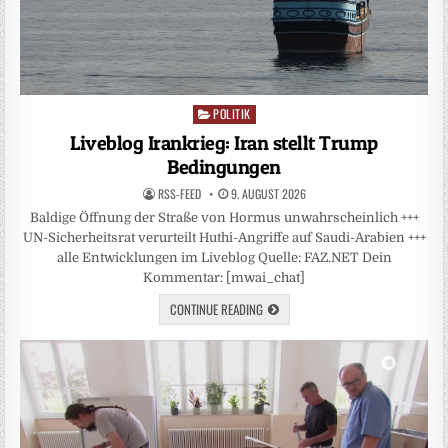
POLITIK
Posted
in
Liveblog Irankrieg: Iran stellt Trump
Bedingungen
RSS-FEED
9. AUGUST 2026
Baldige Öffnung der Straße von Hormus unwahrscheinlich +++
UN-Sicherheitsrat verurteilt Huthi-Angriffe auf Saudi-Arabien +++
alle Entwicklungen im Liveblog Quelle: FAZ.NET Dein
Kommentar: [mwai_chat]
CONTINUE READING