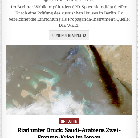
Im Berliner Wahlkampf fordert SPD-Spitzenkandidat Steffen
Krach eine Prüfung des russischen Hauses in Berlin. Er
bezeichnet die Einrichtung als Propaganda-Instrument. Quelle:
DIE WELT
CONTINUE READING
POLITIK
Posted
in
Riad unter Druck: Saudi-Arabiens Zwei-
Fronten-Krieg im Jemen