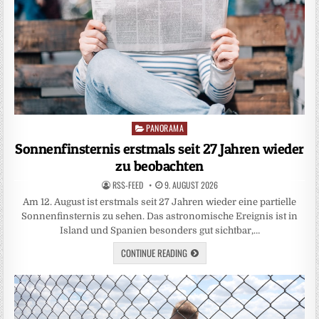
PANORAMA
Posted
in
Sonnenfinsternis erstmals seit 27 Jahren wieder
zu beobachten
RSS-FEED
9. AUGUST 2026
Am 12. August ist erstmals seit 27 Jahren wieder eine partielle
Sonnenfinsternis zu sehen. Das astronomische Ereignis ist in
Island und Spanien besonders gut sichtbar,…
CONTINUE READING