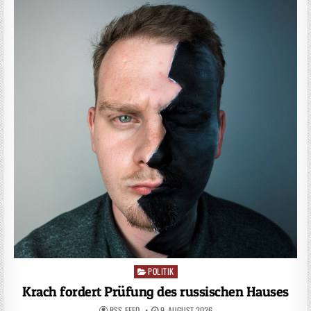
POLITIK
Posted
in
Krach fordert Prüfung des russischen Hauses
RSS-FEED
9. AUGUST 2026