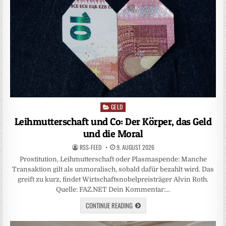
GELD
Posted
in
Leihmutterschaft und Co: Der Körper, das Geld
und die Moral
RSS-FEED
9. AUGUST 2026
Prostitution, Leihmutterschaft oder Plasmaspende: Manche
Transaktion gilt als unmoralisch, sobald dafür bezahlt wird. Das
greift zu kurz, findet Wirtschaftsnobelpreisträger Alvin Roth.
Quelle: FAZ.NET Dein Kommentar:…
CONTINUE READING