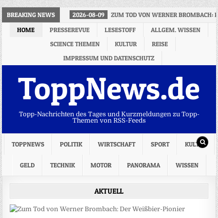
BREAKING NEWS
2026-08-09
ZUM TOD VON WERNER BROMBACH: DE
HOME
PRESSEREVUE
LESESTOFF
ALLGEM. WISSEN
SCIENCE THEMEN
KULTUR
REISE
IMPRESSUM UND DATENSCHUTZ
ToppNews.de
Topp-Nachrichten des Tages und Kurzmeldungen zu Topp-
Themen von RSS-Feeds
TOPPNEWS
POLITIK
WIRTSCHAFT
SPORT
KULTUR
GELD
TECHNIK
MOTOR
PANORAMA
WISSEN
AKTUELL