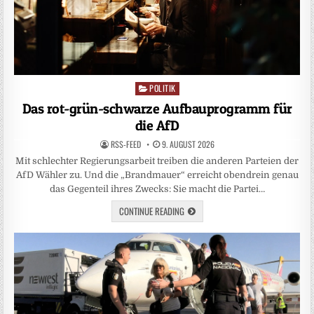
POLITIK
Posted
in
Das rot-grün-schwarze Aufbauprogramm für
die AfD
RSS-FEED
9. AUGUST 2026
Mit schlechter Regierungsarbeit treiben die anderen Parteien der
AfD Wähler zu. Und die „Brandmauer“ erreicht obendrein genau
das Gegenteil ihres Zwecks: Sie macht die Partei…
CONTINUE READING