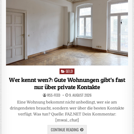
GELD
Posted
in
Wer kennt wen?: Gute Wohnungen gibt’s fast
nur über private Kontakte
RSS-FEED
9. AUGUST 2026
Eine Wohnung bekommt nicht unbedingt, wer sie am
dringendsten braucht, sondern wer über die besten Kontakte
verfügt. Was tun? Quelle: FAZ.NET Dein Kommentar:
[mwai_chat]
CONTINUE READING