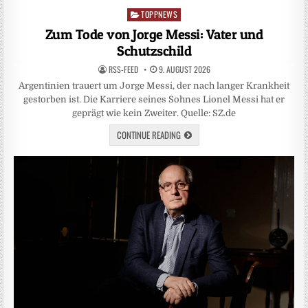
TOPPNEWS
Posted
in
Zum Tode von Jorge Messi: Vater und
Schutzschild
RSS-FEED
9. AUGUST 2026
Argentinien trauert um Jorge Messi, der nach langer Krankheit
gestorben ist. Die Karriere seines Sohnes Lionel Messi hat er
geprägt wie kein Zweiter. Quelle: SZ.de
CONTINUE READING