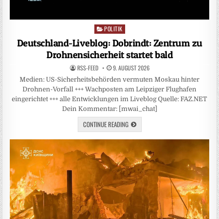
POLITIK
Posted
in
Deutschland-Liveblog: Dobrindt: Zentrum zu
Drohnensicherheit startet bald
RSS-FEED
9. AUGUST 2026
Medien: US-Sicherheitsbehörden vermuten Moskau hinter
Drohnen-Vorfall +++ Wachposten am Leipziger Flughafen
eingerichtet +++ alle Entwicklungen im Liveblog Quelle: FAZ.NET
Dein Kommentar: [mwai_chat]
CONTINUE READING