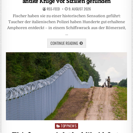
antike Krüge vor Sizilien gefunden
RSS-FEED
9. AUGUST 2026
Fischer haben sie zu einer historischen Sensation geführt:
Taucher der italienischen Polizei haben Hunderte gut erhaltene
Amphoren entdeckt – in einem Schiffswrack aus der Römerzeit,
…
CONTINUE READING
TOPPNEWS
Posted
in