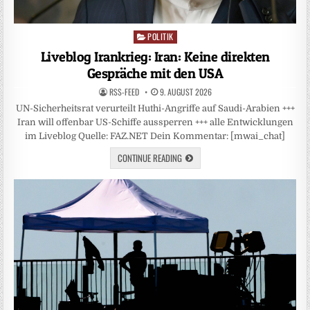
POLITIK
Posted
in
Liveblog Irankrieg: Iran: Keine direkten
Gespräche mit den USA
RSS-FEED
9. AUGUST 2026
UN-Sicherheitsrat verurteilt Huthi-Angriffe auf Saudi-Arabien +++
Iran will offenbar US-Schiffe aussperren +++ alle Entwicklungen
im Liveblog Quelle: FAZ.NET Dein Kommentar: [mwai_chat]
CONTINUE READING