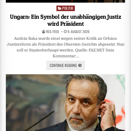
POLITIK
Posted
in
Ungarn: Ein Symbol der unabhängigen Justiz
wird Präsident
RSS-FEED
9. AUGUST 2026
András Baka wurde einst wegen seiner Kritik an Orbáns
Justizreform als Präsident des Obersten Gerichts abgesetzt. Nun
soll er Staatsoberhaupt werden. Quelle: FAZ.NET Dein
Kommentar:…
CONTINUE READING