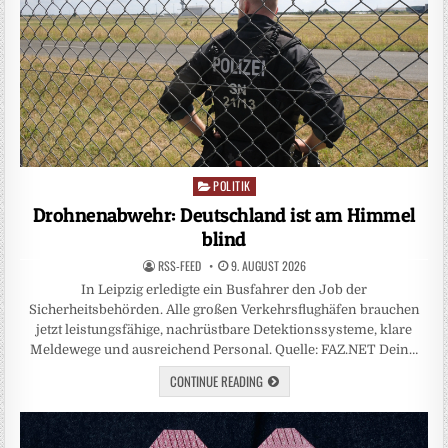
POLITIK
Posted
in
Drohnenabwehr: Deutschland ist am Himmel
blind
RSS-FEED
9. AUGUST 2026
In Leipzig erledigte ein Busfahrer den Job der
Sicherheitsbehörden. Alle großen Verkehrsflughäfen brauchen
jetzt leistungsfähige, nachrüstbare Detektionssysteme, klare
Meldewege und ausreichend Personal. Quelle: FAZ.NET Dein…
CONTINUE READING