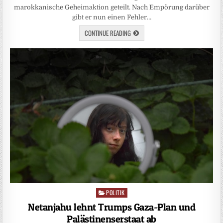
marokkanische Geheimaktion geteilt. Nach Empörung darüber
gibt er nun einen Fehler…
CONTINUE READING
POLITIK
Posted
in
Netanjahu lehnt Trumps Gaza-Plan und
Palästinenserstaat ab