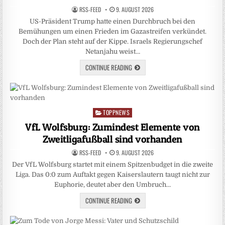
RSS-FEED
9. AUGUST 2026
US-Präsident Trump hatte einen Durchbruch bei den
Bemühungen um einen Frieden im Gazastreifen verkündet.
Doch der Plan steht auf der Kippe. Israels Regierungschef
Netanjahu weist…
CONTINUE READING
TOPPNEWS
Posted
in
VfL Wolfsburg: Zumindest Elemente von
Zweitligafußball sind vorhanden
RSS-FEED
9. AUGUST 2026
Der VfL Wolfsburg startet mit einem Spitzenbudget in die zweite
Liga. Das 0:0 zum Auftakt gegen Kaiserslautern taugt nicht zur
Euphorie, deutet aber den Umbruch…
CONTINUE READING