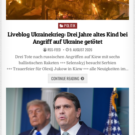
POLITIK
Posted
in
Liveblog Ukrainekrieg: Drei Jahre altes Kind bei
Angriff auf Ukraine getötet
RSS-FEED
9. AUGUST 2026
Drei Tote nach russischen Angriffen auf Kiew mit sechs
ballistischen Raketen +++ Selenskyj besucht Serbien
+++ Trauerfeier für Olexij Jukow in Kiew +++ alle Neuigkeiten im…
CONTINUE READING