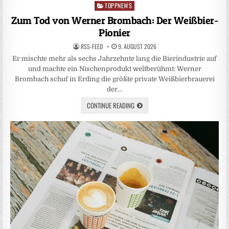
TOPPNEWS
Posted
in
Zum Tod von Werner Brombach: Der Weißbier-
Pionier
RSS-FEED
9. AUGUST 2026
Er mischte mehr als sechs Jahrzehnte lang die Bierindustrie auf
und machte ein Nischenprodukt weltberühmt: Werner
Brombach schuf in Erding die größte private Weißbierbrauerei
der…
CONTINUE READING