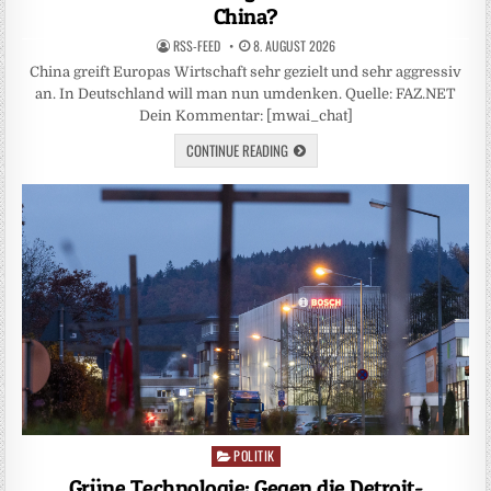
China?
RSS-FEED
8. AUGUST 2026
China greift Europas Wirtschaft sehr gezielt und sehr aggressiv
an. In Deutschland will man nun umdenken. Quelle: FAZ.NET
Dein Kommentar: [mwai_chat]
CONTINUE READING
POLITIK
Posted
in
Grüne Technologie: Gegen die Detroit-