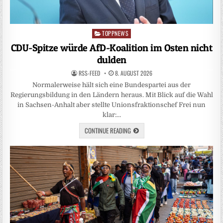
TOPPNEWS
Posted
in
CDU-Spitze würde AfD-Koalition im Osten nicht
dulden
RSS-FEED
8. AUGUST 2026
Normalerweise hält sich eine Bundespartei aus der
Regierungsbildung in den Ländern heraus. Mit Blick auf die Wahl
in Sachsen-Anhalt aber stellte Unionsfraktionschef Frei nun
klar:…
CONTINUE READING