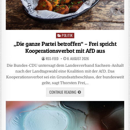
POLITIK
Posted
in
„Die ganze Partei betroffen“ – Frei spricht
Kooperationsverbot mit AfD aus
RSS-FEED
8. AUGUST 2026
Die Bundes-CDU untersagt dem Landesverband Sachsen-Anhalt
nach der Landtagswahl eine Koalition mit der AfD. Das
Kooperationsverbot sei ein Grundsatzbeschluss, der bundesweit
gelte, sagt Thorsten Frei,…
CONTINUE READING