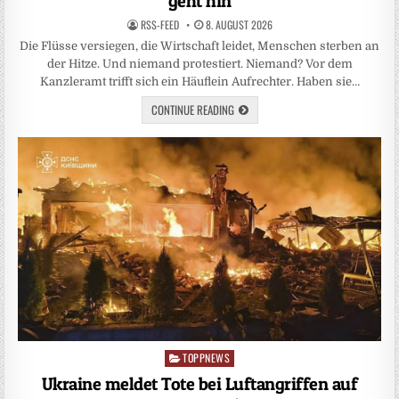
geht hin
RSS-FEED
8. AUGUST 2026
Die Flüsse versiegen, die Wirtschaft leidet, Menschen sterben an
der Hitze. Und niemand protestiert. Niemand? Vor dem
Kanzleramt trifft sich ein Häuflein Aufrechter. Haben sie…
CONTINUE READING
TOPPNEWS
Posted
in
Ukraine meldet Tote bei Luftangriffen auf