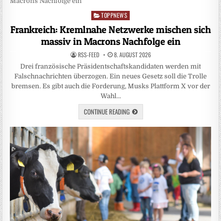
TOPPNEWS
Posted
in
Frankreich: Kremlnahe Netzwerke mischen sich
massiv in Macrons Nachfolge ein
RSS-FEED
8. AUGUST 2026
Drei französische Präsidentschaftskandidaten werden mit
Falschnachrichten überzogen. Ein neues Gesetz soll die Trolle
bremsen. Es gibt auch die Forderung, Musks Plattform X vor der
Wahl…
CONTINUE READING