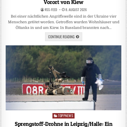
Vorort von Kiew
RSS-FEED
8. AUGUST 2026
Bei einer nächtlichen Angriffswelle sind in der Ukraine vier
Menschen getötet worden. Getroffen wurden Wohnhäuser und
Öltanks in und um Kiew. In Russland brannten nach…
CONTINUE READING
TOPPNEWS
Posted
in
Sprengstoff-Drohne in Leipzig/Halle: Ein