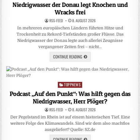
in
Niedrigwasser der Donau legt Knochen und
Wracks frei
RSS-FEED
8. AUGUST 2026
In mehreren europäischen Ländern führten Hitze und
Trockenheit zu Rekord-Tiefständen großer Flüsse. Das
Niedrigwasser der Donau legte auch allerlei Zeugnisse
vergangener Zeiten frei – nicht…
CONTINUE READING
TOPPNEWS
Posted
in
Podcast „Auf den Punkt“: Was hilft gegen das
Niedrigwasser, Herr Plöger?
RSS-FEED
8. AUGUST 2026
Der Pegelstand im Rhein ist auf einem historischen Tief. Eine
weitere Folge des Klimawandels. Sind wir dem also machtlos
ausgeliefert? Quelle: SZ.de
CONTINUE READING