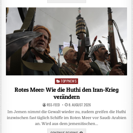
TOPPNEWS
Posted
in
Rotes Meer: Wie die Huthi den Iran-Krieg
verändern
RSS-FEED
8. AUGUST 2026
Im Jemen nimmt die Gewalt wieder zu, zudem greifen die Huthi
inzwischen fast täglich Schiffe im Roten Meer vor Saudi-Arabien
an. Wird aus dem jemenitischen…
CONTINUE READING