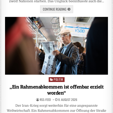
zwölf Nationen starben. Das Unglück beeinflusste auch die…
CONTINUE READING
POLITIK
Posted
in
„Ein Rahmenabkommen ist offenbar erzielt
worden“
RSS-FEED
8. AUGUST 2026
Der Iran-Krieg sorgt weiterhin für eine angespannte
Weltwirtschaft. Ein Rahmenabkommen zur Öffnung der Straße