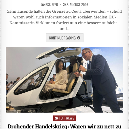
RSS-FEED
8. AUGUST 2026
Zehntausende hatten die Grenze zu Ceuta überwunden – schuld
waren wohl auch Informationen in sozialen Medien. EU-
Kommissarin Virkkunen fordert nun eine bessere Aufsicht –
und…
CONTINUE READING
TOPPNEWS
Posted
in
Drohender Handelskrieg: Waren wir zu nett zu