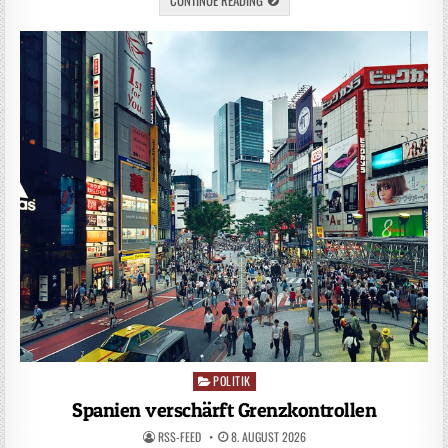
POLITIK
Posted
in
Spanien verschärft Grenzkontrollen
RSS-FEED
8. AUGUST 2026