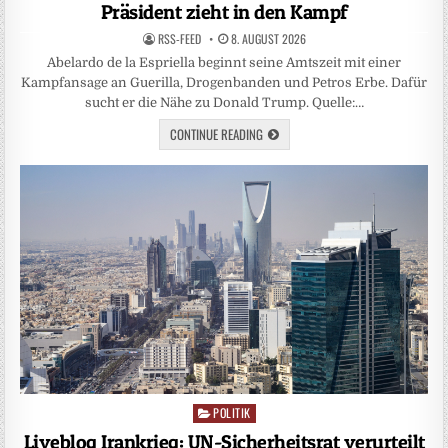
Präsident zieht in den Kampf
RSS-FEED
8. AUGUST 2026
Abelardo de la Espriella beginnt seine Amtszeit mit einer
Kampfansage an Guerilla, Drogenbanden und Petros Erbe. Dafür
sucht er die Nähe zu Donald Trump. Quelle:…
CONTINUE READING
POLITIK
Posted
in
Liveblog Irankrieg: UN-Sicherheitsrat verurteilt