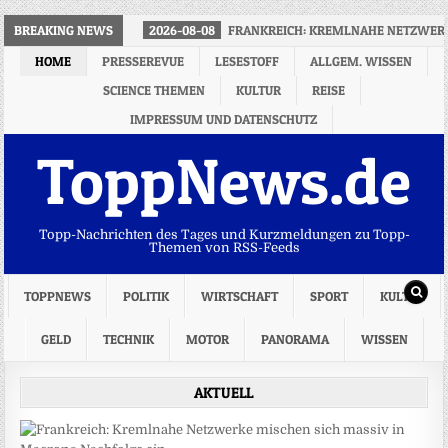
BREAKING NEWS
2026-08-08
FRANKREICH: KREMLNAHE NETZWERK
HOME
PRESSEREVUE
LESESTOFF
ALLGEM. WISSEN
SCIENCE THEMEN
KULTUR
REISE
IMPRESSUM UND DATENSCHUTZ
ToppNews.de
Topp-Nachrichten des Tages und Kurzmeldungen zu Topp-
Themen von RSS-Feeds
TOPPNEWS
POLITIK
WIRTSCHAFT
SPORT
KULTUR
GELD
TECHNIK
MOTOR
PANORAMA
WISSEN
AKTUELL