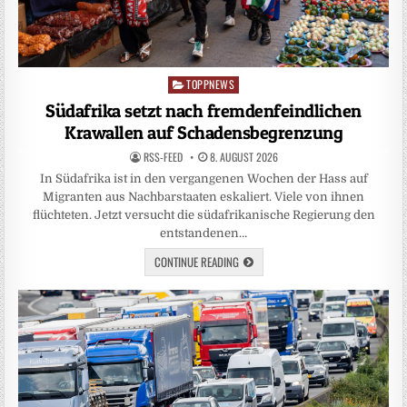
TOPPNEWS
Posted
in
Südafrika setzt nach fremdenfeindlichen
Krawallen auf Schadensbegrenzung
RSS-FEED
8. AUGUST 2026
In Südafrika ist in den vergangenen Wochen der Hass auf
Migranten aus Nachbarstaaten eskaliert. Viele von ihnen
flüchteten. Jetzt versucht die südafrikanische Regierung den
entstandenen…
CONTINUE READING