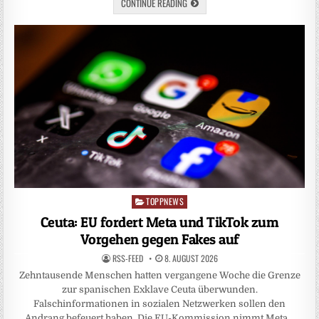
CONTINUE READING
TOPPNEWS
Posted
in
Ceuta: EU fordert Meta und TikTok zum
Vorgehen gegen Fakes auf
RSS-FEED
8. AUGUST 2026
Zehntausende Menschen hatten vergangene Woche die Grenze
zur spanischen Exklave Ceuta überwunden.
Falschinformationen in sozialen Netzwerken sollen den
Andrang befeuert haben. Die EU-Kommission nimmt Meta…