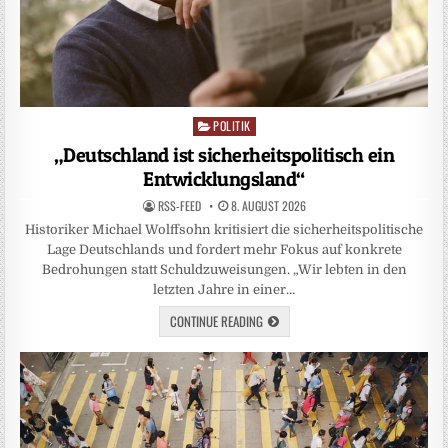
POLITIK
Posted
in
„Deutschland ist sicherheitspolitisch ein
Entwicklungsland“
RSS-FEED
8. AUGUST 2026
Historiker Michael Wolffsohn kritisiert die sicherheitspolitische
Lage Deutschlands und fordert mehr Fokus auf konkrete
Bedrohungen statt Schuldzuweisungen. „Wir lebten in den
letzten Jahre in einer…
CONTINUE READING