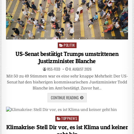
POLITIK
Posted
in
US-Senat bestätigt Trumps umstrittenen
Justizminister Blanche
RSS-FEED
8. AUGUST 2026
Mit 50 zu 49 Stimmen war es eine sehr knappe Mehrheit: Der US-
Senat hat den bisherigen kommissarischen Justizminister Todd
Blanche im Amt bestätigt. Zuvor hat…
CONTINUE READING
TOPPNEWS
Posted
in
Klimakrise: Stell Dir vor, es ist Klima und keiner