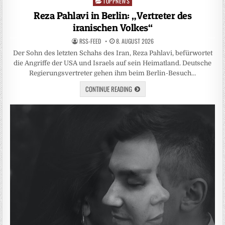
TOPPNEWS
Posted
in
Reza Pahlavi in Berlin: „Vertreter des
iranischen Volkes“
RSS-FEED
8. AUGUST 2026
Der Sohn des letzten Schahs des Iran, Reza Pahlavi, befürwortet
die Angriffe der USA und Israels auf sein Heimatland. Deutsche
Regierungsvertreter gehen ihm beim Berlin-Besuch…
CONTINUE READING