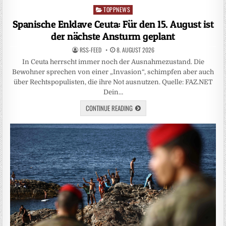
TOPPNEWS
Posted
in
Spanische Enklave Ceuta: Für den 15. August ist
der nächste Ansturm geplant
RSS-FEED
8. AUGUST 2026
In Ceuta herrscht immer noch der Ausnahmezustand. Die
Bewohner sprechen von einer „Invasion“, schimpfen aber auch
über Rechtspopulisten, die ihre Not ausnutzen. Quelle: FAZ.NET
Dein…
CONTINUE READING