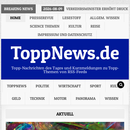
BREAKING NEWS
2026-08-09
VERKEHRSMINISTER ERHÖHT DRUCK 
HOME
PRESSEREVUE
LESESTOFF
ALLGEM. WISSEN
SCIENCE THEMEN
KULTUR
REISE
IMPRESSUM UND DATENSCHUTZ
ToppNews.de
Topp-Nachrichten des Tages und Kurzmeldungen zu Topp-
Themen von RSS-Feeds
TOPPNEWS
POLITIK
WIRTSCHAFT
SPORT
KULTUR
GELD
TECHNIK
MOTOR
PANORAMA
WISSEN
AKTUELL