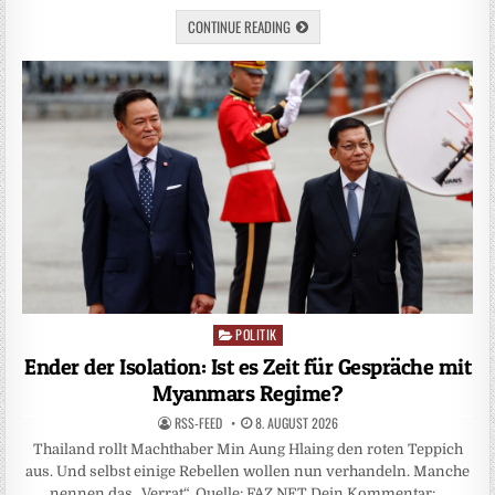
CONTINUE READING
POLITIK
Posted
in
Ender der Isolation: Ist es Zeit für Gespräche mit
Myanmars Regime?
RSS-FEED
8. AUGUST 2026
Thailand rollt Machthaber Min Aung Hlaing den roten Teppich
aus. Und selbst einige Rebellen wollen nun verhandeln. Manche
nennen das „Verrat“. Quelle: FAZ.NET Dein Kommentar:…