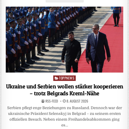
TOPPNEWS
Posted
in
Ukraine und Serbien wollen stärker kooperieren
– trotz Belgrads Kreml-Nähe
RSS-FEED
8. AUGUST 2026
Serbien pflegt enge Beziehungen zu Russland. Dennoch war der
ukrainische Präsident Selenskyj in Belgrad – zu seinem ersten
offiziellen Besuch. Neben einem Freihandelsabkommen ging
es…