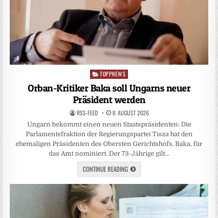
TOPPNEWS
Posted
in
Orban-Kritiker Baka soll Ungarns neuer
Präsident werden
RSS-FEED
8. AUGUST 2026
Ungarn bekommt einen neuen Staatspräsidenten: Die
Parlamentsfraktion der Regierungspartei Tisza hat den
ehemaligen Präsidenten des Obersten Gerichtshofs, Baka, für
das Amt nominiert. Der 73-Jährige gilt…
CONTINUE READING