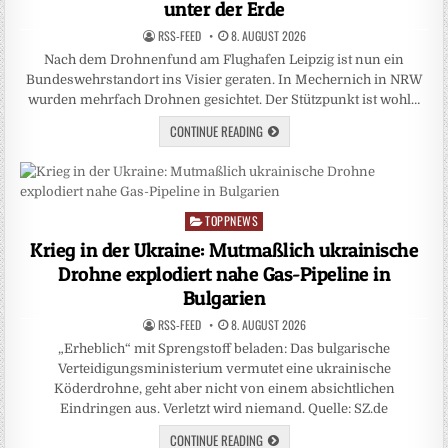
unter der Erde
RSS-FEED
8. AUGUST 2026
Nach dem Drohnenfund am Flughafen Leipzig ist nun ein
Bundeswehrstandort ins Visier geraten. In Mechernich in NRW
wurden mehrfach Drohnen gesichtet. Der Stützpunkt ist wohl…
CONTINUE READING
TOPPNEWS
Posted
in
Krieg in der Ukraine: Mutmaßlich ukrainische
Drohne explodiert nahe Gas-Pipeline in
Bulgarien
RSS-FEED
8. AUGUST 2026
„Erheblich“ mit Sprengstoff beladen: Das bulgarische
Verteidigungsministerium vermutet eine ukrainische
Köderdrohne, geht aber nicht von einem absichtlichen
Eindringen aus. Verletzt wird niemand. Quelle: SZ.de
CONTINUE READING