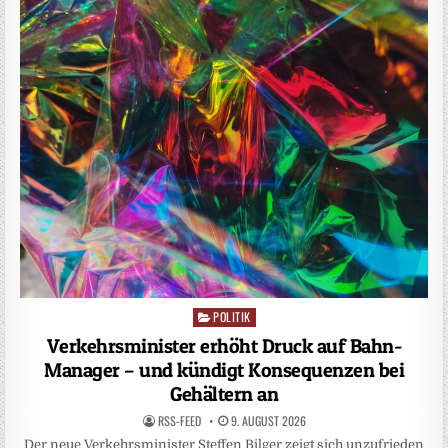
POLITIK
Posted
in
Verkehrsminister erhöht Druck auf Bahn-
Manager – und kündigt Konsequenzen bei
Gehältern an
RSS-FEED
9. AUGUST 2026
Der neue Verkehrsminister Steffen Bilger zeigt sich unzufrieden