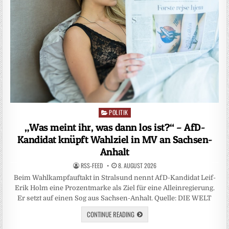
POLITIK
Posted
in
„Was meint ihr, was dann los ist?“ – AfD-
Kandidat knüpft Wahlziel in MV an Sachsen-
Anhalt
RSS-FEED
8. AUGUST 2026
Beim Wahlkampfauftakt in Stralsund nennt AfD-Kandidat Leif-
Erik Holm eine Prozentmarke als Ziel für eine Alleinregierung.
Er setzt auf einen Sog aus Sachsen-Anhalt. Quelle: DIE WELT
CONTINUE READING