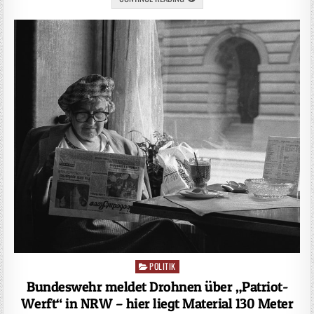
POLITIK
Posted
in
Bundeswehr meldet Drohnen über „Patriot-
Werft“ in NRW – hier liegt Material 130 Meter