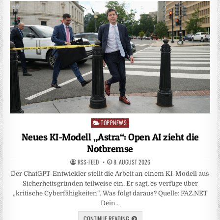
TOPPNEWS
Posted
in
Neues KI-Modell „Astra“: Open AI zieht die
Notbremse
RSS-FEED
8. AUGUST 2026
Der ChatGPT-Entwickler stellt die Arbeit an einem KI-Modell aus
Sicherheitsgründen teilweise ein. Er sagt, es verfüge über
„kritische Cyberfähigkeiten“. Was folgt daraus? Quelle: FAZ.NET
Dein…
CONTINUE READING