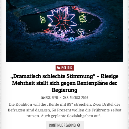
POLITIK
Posted
in
„Dramatisch schlechte Stimmung“ – Riesige
Mehrheit stellt sich gegen Rentenpläne der
Regierung
RSS-FEED
8. AUGUST 2026
Die Koalition will die „Rente mit 63“ streichen. Zwei Drittel der
Befragten sind dagegen, 56 Prozent wollen die Frührente selbst
nutzen. Auch geplante Sozialabgaben auf…
CONTINUE READING