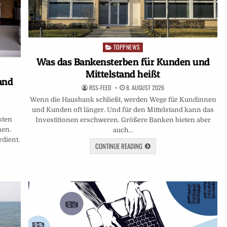
TOPPNEWS
Posted
in
Was das Bankensterben für Kunden und
Mittelstand heißt
and
RSS-FEED
8. AUGUST 2026
Wenn die Hausbank schließt, werden Wege für Kundinnen
und Kunden oft länger. Und für den Mittelstand kann das
sten
Investitionen erschweren. Größere Banken bieten aber
men.
auch…
dient.
CONTINUE READING