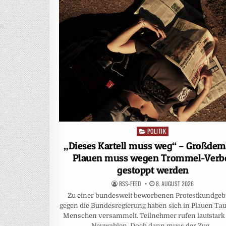
POLITIK
Posted
in
„Dieses Kartell muss weg“ – Großdem
Plauen muss wegen Trommel-Verb
gestoppt werden
RSS-FEED
8. AUGUST 2026
Zu einer bundesweit beworbenen Protestkundge
gegen die Bundesregierung haben sich in Plauen Ta
Menschen versammelt. Teilnehmer rufen lautstark
Neuwahlen. Doch dann muss der Zug…