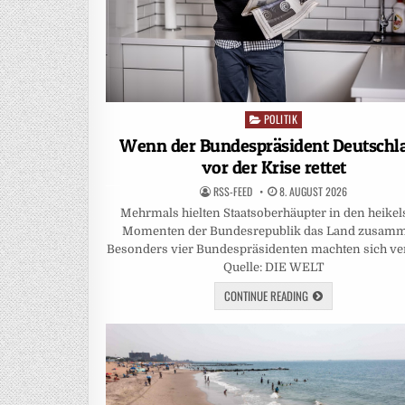
POLITIK
Posted
in
Wenn der Bundespräsident Deutschl
vor der Krise rettet
RSS-FEED
8. AUGUST 2026
Mehrmals hielten Staatsoberhäupter in den heikel
Momenten der Bundesrepublik das Land zusam
Besonders vier Bundespräsidenten machten sich ver
Quelle: DIE WELT
CONTINUE READING