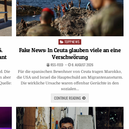
TOPPNEWS
Posted
in
5.
Fake News: In Ceuta glauben viele an eine
ant
Verschwörung
RSS-FEED
8. AUGUST 2026
d. Die
Für die spanischen Bewohner von Ceuta tragen Marokko,
n aber
die USA und Israel die Hauptschuld am Migrantenansturm.
Quelle:
Die wirkliche Ursache waren offenbar Gerüchte in den
sozialen…
CONTINUE READING