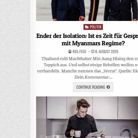
POLITIK
Posted
in
Ender der Isolation: Ist es Zeit für Gesp
mit Myanmars Regime?
RSS-FEED
8. AUGUST 2026
Thailand rollt Machthaber Min Aung Hlaing den r
Teppich aus. Und selbst einige Rebellen wollen 
verhandeln. Manche nennen das „Verrat“. Quelle: F
Dein Kommentar:…
CONTINUE READING