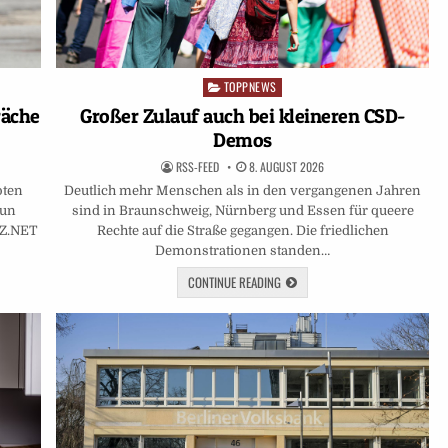
TOPPNEWS
Posted
in
räche
Großer Zulauf auch bei kleineren CSD-
Demos
RSS-FEED
8. AUGUST 2026
oten
Deutlich mehr Menschen als in den vergangenen Jahren
nun
sind in Braunschweig, Nürnberg und Essen für queere
AZ.NET
Rechte auf die Straße gegangen. Die friedlichen
Demonstrationen standen…
CONTINUE READING