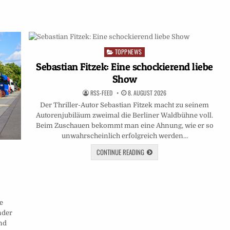
TOPPNEWS
Posted
in
Sebastian Fitzek: Eine schockierend liebe
Show
RSS-FEED
8. AUGUST 2026
Der Thriller-Autor Sebastian Fitzek macht zu seinem
Autorenjubiläum zweimal die Berliner Waldbühne voll.
Beim Zuschauen bekommt man eine Ahnung, wie er so
unwahrscheinlich erfolgreich werden…
CONTINUE READING
e
nder
nd