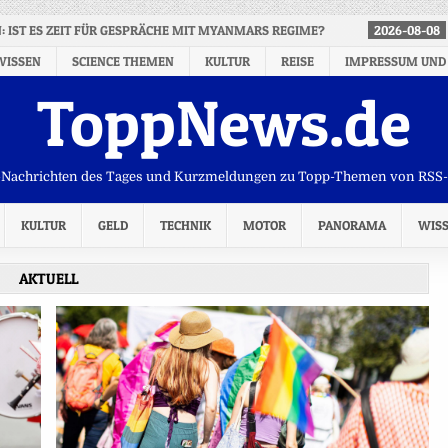
N: IST ES ZEIT FÜR GESPRÄCHE MIT MYANMARS REGIME?
2026-08-08
WISSEN
SCIENCE THEMEN
KULTUR
REISE
IMPRESSUM UND
ToppNews.de
Nachrichten des Tages und Kurzmeldungen zu Topp-Themen von RSS
KULTUR
GELD
TECHNIK
MOTOR
PANORAMA
WIS
AKTUELL