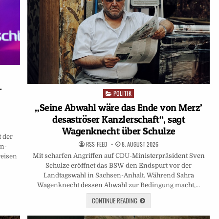
-
POLITIK
Posted
in
„Seine Abwahl wäre das Ende von Merz’
desaströser Kanzlerschaft“, sagt
Wagenknecht über Schulze
t der
RSS-FEED
8. AUGUST 2026
en-
Mit scharfen Angriffen auf CDU-Ministerpräsident Sven
weisen
Schulze eröffnet das BSW den Endspurt vor der
Landtagswahl in Sachsen-Anhalt. Während Sahra
Wagenknecht dessen Abwahl zur Bedingung macht,…
CONTINUE READING