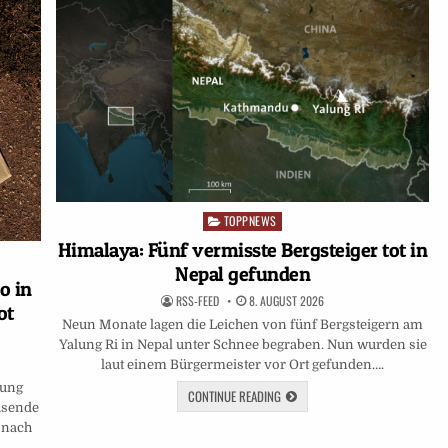
TOPPNEWS
Posted
in
Himalaya: Fünf vermisste Bergsteiger tot in
Nepal gefunden
o in
RSS-FEED
8. AUGUST 2026
ot
Neun Monate lagen die Leichen von fünf Bergsteigern am
Yalung Ri in Nepal unter Schnee begraben. Nun wurden sie
laut einem Bürgermeister vor Ort gefunden….
bung
CONTINUE READING
usende
 nach