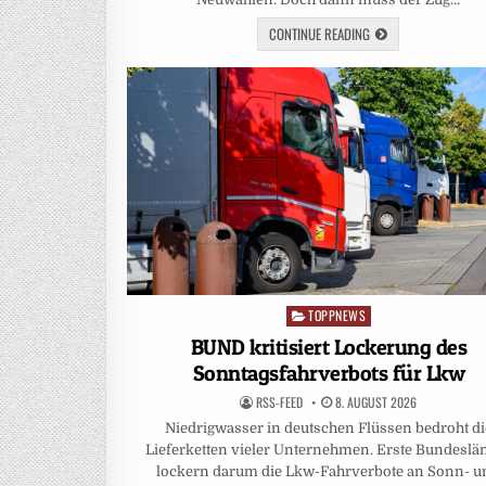
CONTINUE READING
TOPPNEWS
Posted
in
BUND kritisiert Lockerung des
Sonntagsfahrverbots für Lkw
RSS-FEED
8. AUGUST 2026
Niedrigwasser in deutschen Flüssen bedroht di
Lieferketten vieler Unternehmen. Erste Bundeslä
lockern darum die Lkw-Fahrverbote an Sonn- u