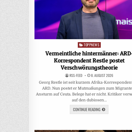
TOPPNEWS
Posted
in
Vermeintliche hintermänner: ARD
Korrespondent Restle postet
Verschwörungstheorie
RSS-FEED
8. AUGUST 2026
Georg Restle ist seit kurzem Afrika-Korresponden
ARD. Nun postet er Mutmaßungen zum Migrant
Ansturm auf Ceuta. Belege hat er nicht. Kritiker ver
auf den dubiosen…
CONTINUE READING