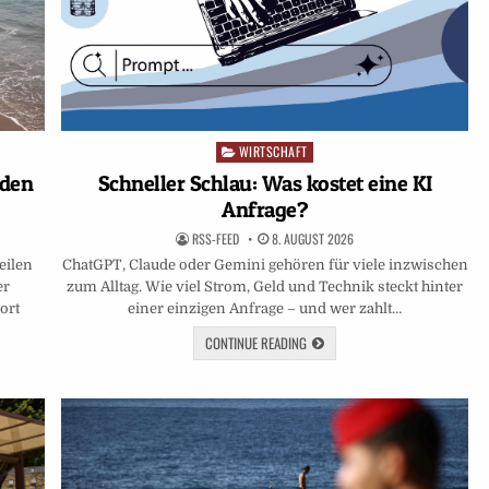
WIRTSCHAFT
Posted
in
Schneller Schlau: Was kostet eine KI
 den
Anfrage?
RSS-FEED
8. AUGUST 2026
ChatGPT, Claude oder Gemini gehören für viele inzwischen
eilen
zum Alltag. Wie viel Strom, Geld und Technik steckt hinter
er
einer einzigen Anfrage – und wer zahlt…
ort
CONTINUE READING