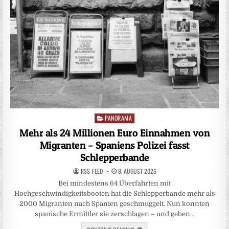
PANORAMA
Posted
in
Mehr als 24 Millionen Euro Einnahmen von
Migranten – Spaniens Polizei fasst
Schlepperbande
RSS-FEED
8. AUGUST 2026
Bei mindestens 64 Überfahrten mit
Hochgeschwindigkeitsbooten hat die Schlepperbande mehr als
2000 Migranten nach Spanien geschmuggelt. Nun konnten
spanische Ermittler sie zerschlagen – und geben…