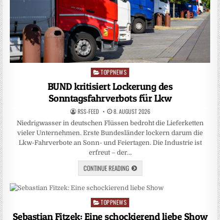
TOPPNEWS
Posted
in
BUND kritisiert Lockerung des
Sonntagsfahrverbots für Lkw
RSS-FEED
8. AUGUST 2026
Niedrigwasser in deutschen Flüssen bedroht die Lieferketten
vieler Unternehmen. Erste Bundesländer lockern darum die
Lkw-Fahrverbote an Sonn- und Feiertagen. Die Industrie ist
erfreut – der…
CONTINUE READING
TOPPNEWS
Posted
in
Sebastian Fitzek: Eine schockierend liebe Show