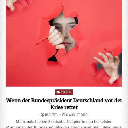
POLITIK
Posted
in
Wenn der Bundespräsident Deutschland vor der
Krise rettet
RSS-FEED
8. AUGUST 2026
Mehrmals hielten Staatsoberhäupter in den heikelsten
Momenten der Bundesrepublik das Land zusammen. Besonders