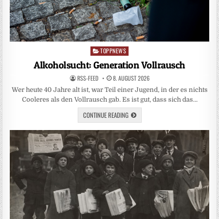
TOPPNEWS
Posted
in
Alkoholsucht: Generation Vollrausch
RSS-FEED
8. AUGUST 2026
Wer heute 40 Jahre alt ist, war Teil einer Jugend, in der es nichts
Cooleres als den Vollrausch gab. Es ist gut, dass sich das…
CONTINUE READING