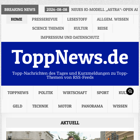
BREAKING NEWS
2026-08-08
NEUES KI-MODELL „ASTRA“: OPEN AI
HOME
PRESSEREVUE
LESESTOFF
ALLGEM. WISSEN
SCIENCE THEMEN
KULTUR
REISE
IMPRESSUM UND DATENSCHUTZ
ToppNews.de
Topp-Nachrichten des Tages und Kurzmeldungen zu Topp-
Themen von RSS-Feeds
TOPPNEWS
POLITIK
WIRTSCHAFT
SPORT
KULTUR
GELD
TECHNIK
MOTOR
PANORAMA
WISSEN
AKTUELL