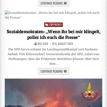
CONTINUE READING
TOPPNEWS
Posted
in
Sozialdemokraten: „Wenn ihr bei mir klingelt,
polier ich euch die Fresse“
RSS-FEED
8. AUGUST 2026
Die SPD hat es schwer im Landtagswahlkampf von Sachsen-
Anhalt. Tim Klüssendorf, Generalsekretär der SPD, nährt nun
Hoffnungen, dass die Frührente überleben könnte. Aber hört
ihm…
CONTINUE READING