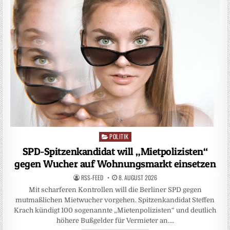
POLITIK
Posted
in
SPD-Spitzenkandidat will „Mietpolizisten“
gegen Wucher auf Wohnungsmarkt einsetzen
RSS-FEED
8. AUGUST 2026
Mit scharferen Kontrollen will die Berliner SPD gegen
mutmaßlichen Mietwucher vorgehen. Spitzenkandidat Steffen
Krach kündigt 100 sogenannte „Mietenpolizisten“ und deutlich
höhere Bußgelder für Vermieter an….