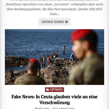
Bewohner sprechen von einer „Invasion“, schimpfen aber auch
über Rechtspopulisten, die ihre Not ausnutzen. Quelle: FAZ.NET
Dein…
CONTINUE READING
TOPPNEWS
Posted
in
Fake News: In Ceuta glauben viele an eine
Verschwörung
RSS-FEED
8. AUGUST 2026