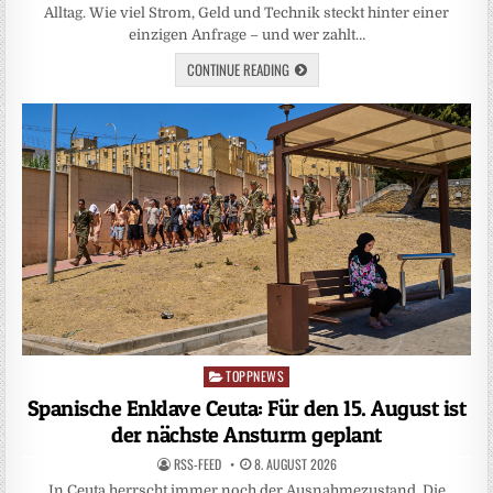
Alltag. Wie viel Strom, Geld und Technik steckt hinter einer
einzigen Anfrage – und wer zahlt…
CONTINUE READING
TOPPNEWS
Posted
in
Spanische Enklave Ceuta: Für den 15. August ist
der nächste Ansturm geplant
RSS-FEED
8. AUGUST 2026
In Ceuta herrscht immer noch der Ausnahmezustand. Die