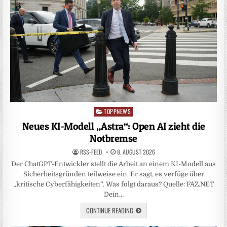
TOPPNEWS
Posted
in
Neues KI-Modell „Astra“: Open AI zieht die
Notbremse
RSS-FEED
8. AUGUST 2026
Der ChatGPT-Entwickler stellt die Arbeit an einem KI-Modell aus
Sicherheitsgründen teilweise ein. Er sagt, es verfüge über
„kritische Cyberfähigkeiten“. Was folgt daraus? Quelle: FAZ.NET
Dein…
CONTINUE READING