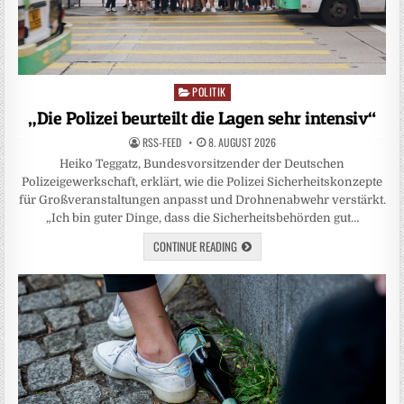
POLITIK
Posted
in
„Die Polizei beurteilt die Lagen sehr intensiv“
RSS-FEED
8. AUGUST 2026
Heiko Teggatz, Bundesvorsitzender der Deutschen
Polizeigewerkschaft, erklärt, wie die Polizei Sicherheitskonzepte
für Großveranstaltungen anpasst und Drohnenabwehr verstärkt.
„Ich bin guter Dinge, dass die Sicherheitsbehörden gut…
CONTINUE READING