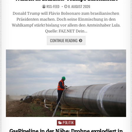
RSS-FEED
8. AUGUST 2026
Donald Trump will Flávio Bolsonaro zum brasilianischen
Präsidenten machen. Doch seine Einmischung in den
Wahlkampf stärkt bislang vor allem den Amtsinhaber Lula.
Quelle: FAZ.NET Dein…
CONTINUE READING
POLITIK
Posted
in
GasPipeline in der Nähe: Drohne explodiert in