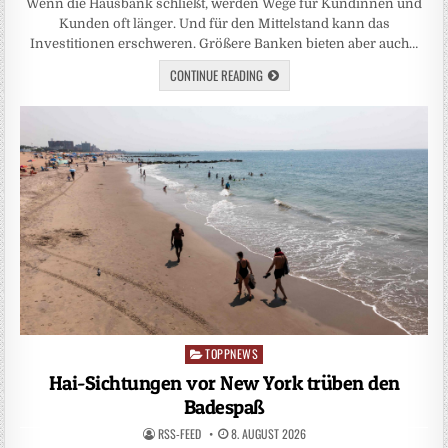
Wenn die Hausbank schließt, werden Wege für Kundinnen und
Kunden oft länger. Und für den Mittelstand kann das
Investitionen erschweren. Größere Banken bieten aber auch…
CONTINUE READING
TOPPNEWS
Posted
in
Hai-Sichtungen vor New York trüben den
Badespaß
RSS-FEED
8. AUGUST 2026