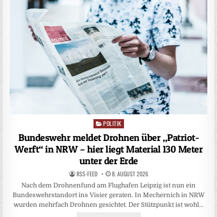
POLITIK
Posted
in
Bundeswehr meldet Drohnen über „Patriot-
Werft“ in NRW – hier liegt Material 130 Meter
unter der Erde
RSS-FEED
8. AUGUST 2026
Nach dem Drohnenfund am Flughafen Leipzig ist nun ein
Bundeswehrstandort ins Visier geraten. In Mechernich in NRW
wurden mehrfach Drohnen gesichtet. Der Stützpunkt ist wohl…