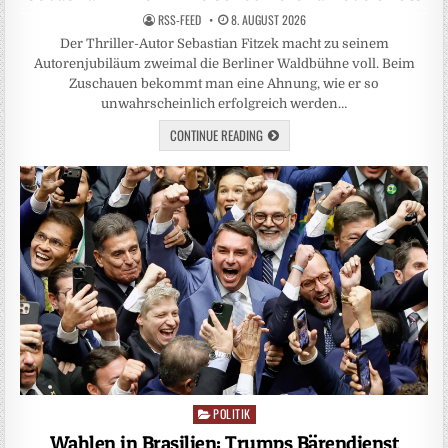
RSS-FEED
8. AUGUST 2026
Der Thriller-Autor Sebastian Fitzek macht zu seinem
Autorenjubiläum zweimal die Berliner Waldbühne voll. Beim
Zuschauen bekommt man eine Ahnung, wie er so
unwahrscheinlich erfolgreich werden…
CONTINUE READING
POLITIK
Posted
in
Wahlen in Brasilien: Trumps Bärendienst