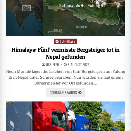
TOPPNEWS
Posted
in
Himalaya: Fünf vermisste Bergsteiger tot in
Nepal gefunden
RSS-FEED
8. AUGUST 2026
Neun Monate lagen die Leichen von fünf Bergsteigern am Yalung
Ri in Nepal unter Schnee begraben. Nun wurden sie laut einem
Bürgermeister vor Ort gefunden….
CONTINUE READING