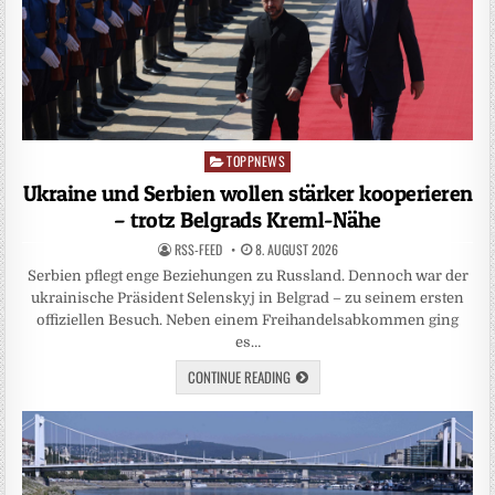
TOPPNEWS
Posted
in
Ukraine und Serbien wollen stärker kooperieren
– trotz Belgrads Kreml-Nähe
RSS-FEED
8. AUGUST 2026
Serbien pflegt enge Beziehungen zu Russland. Dennoch war der
ukrainische Präsident Selenskyj in Belgrad – zu seinem ersten
offiziellen Besuch. Neben einem Freihandelsabkommen ging
es…
CONTINUE READING