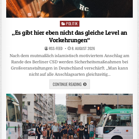
POLITIK
Posted
in
„Es gibt hier eben nicht das gleiche Level an
Vorkehrungen“
RSS-FEED
8. AUGUST 2026
Nach dem mutmaßlich islamistisch motiviertem Anschlag am
Rande des Berliner CSD werden Sicherheitsmaßnahmen bei
Großveranstaltungen in Deutschland verschärft. „Man kann
nicht auf alle Anschlagsarten gleichzeitig…
CONTINUE READING