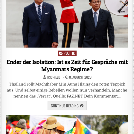
POLITIK
Posted
in
Ender der Isolation: Ist es Zeit für Gespräche mit
Myanmars Regime?
RSS-FEED
8. AUGUST 2026
Thailand rollt Machthaber Min Aung Hlaing den roten Teppich
aus. Und selbst einige Rebellen wollen nun verhandeln. Manche
nennen das „Verrat“. Quelle: FAZ.NET Dein Kommentar:…
CONTINUE READING