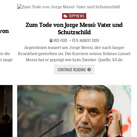
TOPPNEWS
Posted
in
Zum Tode von Jorge Messi: Vater und
 von
Schutzschild
RSS-FEED
9. AUGUST 2026
Argentinien trauert um Jorge Messi, der nach langer
in die
Krankheit gestorben ist. Die Karriere seines Sohnes Lionel
n taugt
Messi hat er geprägt wie kein Zweiter. Quelle: SZ.de
…
CONTINUE READING