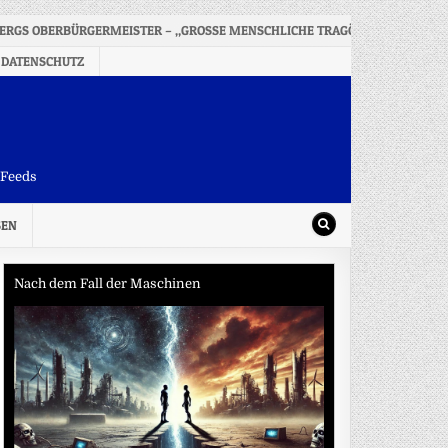
ERGS OBERBÜRGERMEISTER – „GROSSE MENSCHLICHE TRAGÖDIE“
20
 DATENSCHUTZ
-Feeds
SEN
Nach dem Fall der Maschinen