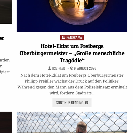
er
PANORAMA
Posted
in
Hotel-Eklat um Freibergs
Oberbürgermeister – „Große menschliche
Tragödie“
urden
en
RSS-FEED
9. AUGUST 2026
giert.
Nach dem Hotel-Eklat um Freibergs Oberbürgermeister
Philipp Preißler wächst der Druck auf den Politiker.
Während gegen den Mann aus dem Polizeieinsatz ermittelt
wird, fordern Stadträte…
CONTINUE READING