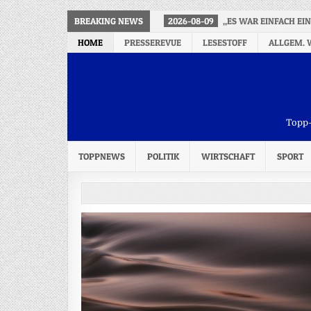
BREAKING NEWS
2026-08-09
„ES WAR EINFACH EIN
HOME
PRESSEREVUE
LESESTOFF
ALLGEM. 
Topp-
TOPPNEWS
POLITIK
WIRTSCHAFT
SPORT