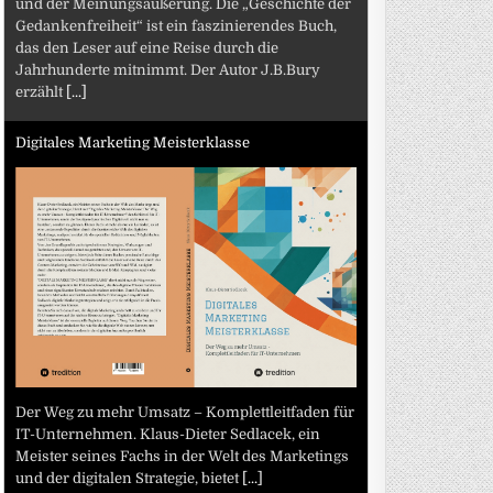
und der Meinungsäußerung. Die „Geschichte der
Gedankenfreiheit“ ist ein faszinierendes Buch,
das den Leser auf eine Reise durch die
Jahrhunderte mitnimmt. Der Autor J.B.Bury
erzählt
[...]
Digitales Marketing Meisterklasse
Der Weg zu mehr Umsatz – Komplettleitfaden für
IT-Unternehmen. Klaus-Dieter Sedlacek, ein
Meister seines Fachs in der Welt des Marketings
und der digitalen Strategie, bietet
[...]