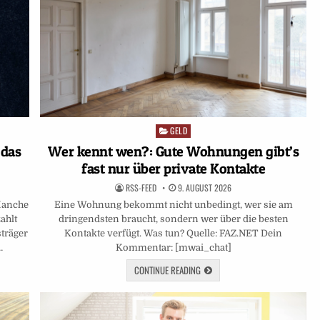
GELD
Posted
in
 das
Wer kennt wen?: Gute Wohnungen gibt’s
fast nur über private Kontakte
RSS-FEED
9. AUGUST 2026
 Manche
Eine Wohnung bekommt nicht unbedingt, wer sie am
ahlt
dringendsten braucht, sondern wer über die besten
sträger
Kontakte verfügt. Was tun? Quelle: FAZ.NET Dein
…
Kommentar: [mwai_chat]
CONTINUE READING