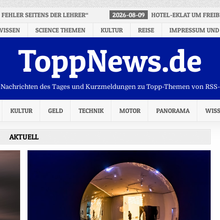
 FEHLER SEITENS DER LEHRER“
2026-08-09
HOTEL-EKLAT UM FREIB
WISSEN
SCIENCE THEMEN
KULTUR
REISE
IMPRESSUM UND
ToppNews.de
Nachrichten des Tages und Kurzmeldungen zu Topp-Themen von RSS
KULTUR
GELD
TECHNIK
MOTOR
PANORAMA
WIS
AKTUELL