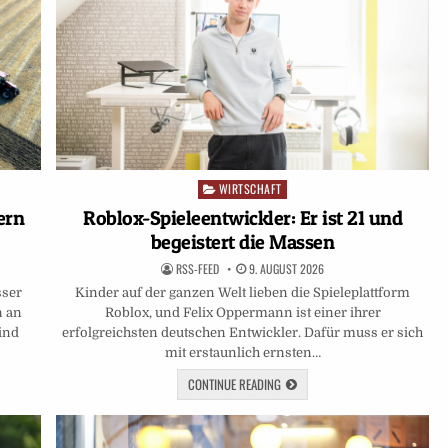
WIRTSCHAFT
Posted
in
ern
Roblox-Spieleentwickler: Er ist 21 und
begeistert die Massen
RSS-FEED
9. AUGUST 2026
sser
Kinder auf der ganzen Welt lieben die Spieleplattform
n an
Roblox, und Felix Oppermann ist einer ihrer
ind
erfolgreichsten deutschen Entwickler. Dafür muss er sich
mit erstaunlich ernsten…
CONTINUE READING