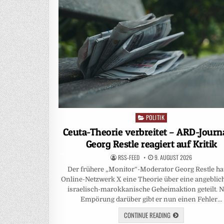
POLITIK
Posted
in
Ceuta-Theorie verbreitet – ARD-Journa
Georg Restle reagiert auf Kritik
RSS-FEED
9. AUGUST 2026
Der frühere „Monitor“-Moderator Georg Restle ha
Online-Netzwerk X eine Theorie über eine angeblic
israelisch-marokkanische Geheimaktion geteilt. 
Empörung darüber gibt er nun einen Fehler…
CONTINUE READING