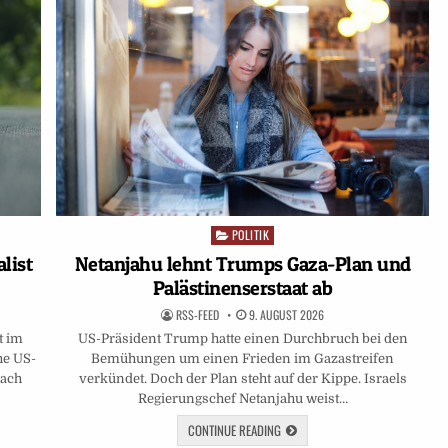
POLITIK
Posted
in
Netanjahu lehnt Trumps Gaza-Plan und
list
Palästinenserstaat ab
RSS-FEED
9. AUGUST 2026
US-Präsident Trump hatte einen Durchbruch bei den
t im
Bemühungen um einen Frieden im Gazastreifen
he US-
verkündet. Doch der Plan steht auf der Kippe. Israels
Nach
Regierungschef Netanjahu weist…
CONTINUE READING