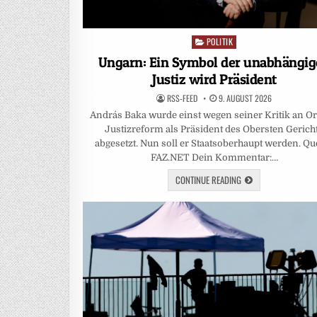
POLITIK
Posted
in
Ungarn: Ein Symbol der unabhängi
Justiz wird Präsident
RSS-FEED
9. AUGUST 2026
András Baka wurde einst wegen seiner Kritik an O
Justizreform als Präsident des Obersten Gerich
abgesetzt. Nun soll er Staatsoberhaupt werden. Que
FAZ.NET Dein Kommentar:…
CONTINUE READING