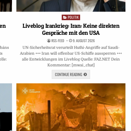
POLITIK
Posted
in
Liveblog Irankrieg: Iran: Keine direkten
gen
Gespräche mit den USA
RSS-FEED
9. AUGUST 2026
UN-Sicherheitsrat verurteilt Huthi-Angriffe auf Saudi-
rbáns
Arabien +++ Iran will offenbar US-Schiffe aussperren +++
ts
alle Entwicklungen im Liveblog Quelle: FAZ.NET Dein
lle:
Kommentar: [mwai_chat]
CONTINUE READING