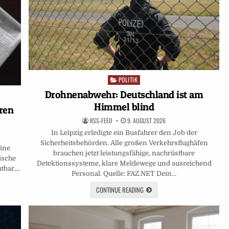
POLITIK
Posted
in
Drohnenabwehr: Deutschland ist am
Himmel blind
hren
RSS-FEED
9. AUGUST 2026
In Leipzig erledigte ein Busfahrer den Job der
Sicherheitsbehörden. Alle großen Verkehrsflughäfen
eine
brauchen jetzt leistungsfähige, nachrüstbare
ische
Detektionssysteme, klare Meldewege und ausreichend
htbar,…
Personal. Quelle: FAZ.NET Dein…
CONTINUE READING