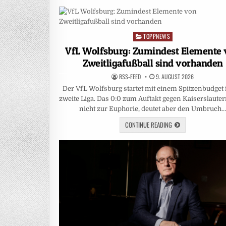
TOPPNEWS
Posted
in
VfL Wolfsburg: Zumindest Elemente
Zweitligafußball sind vorhanden
RSS-FEED
9. AUGUST 2026
Der VfL Wolfsburg startet mit einem Spitzenbudget 
zweite Liga. Das 0:0 zum Auftakt gegen Kaiserslauter
nicht zur Euphorie, deutet aber den Umbruch
CONTINUE READING