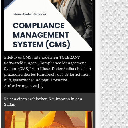
Effektives CMS mit modernen TOLERANT
Softwarelösungen „Compliance Management
System (CMS)“ von Klaus-Dieter Sedlacek ist ein
praxisorientiertes Handbuch, das Unternehmen
hilft, gesetzliche und regulatorische
Anforderungen zu
[...]
Reisen eines arabischen Kaufmanns in den
Sudan