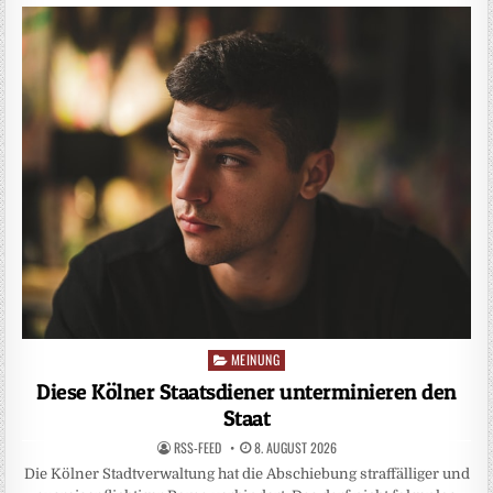
MEINUNG
Posted
in
Diese Kölner Staatsdiener unterminieren den
Staat
RSS-FEED
8. AUGUST 2026
Die Kölner Stadtverwaltung hat die Abschiebung straffälliger und