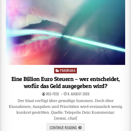
PANORAMA
Posted
in
Eine Billion Euro Steuern – wer entscheidet,
wofür das Geld ausgegeben wird?
RSS-FEED
8. AUGUST 2026
Der Staat verfügt über gewaltige Summen. Doch über
Einnahmen, Ausgaben und Prioritäten wird erstaunlich wenig
konkret gestritten. Quelle: Telepolis Dein Kommentar:
[mwai_chat]
CONTINUE READING