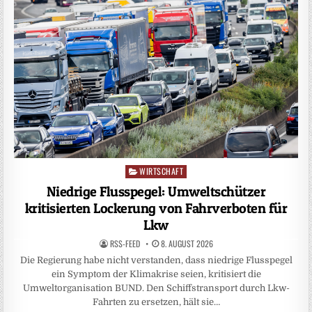
WIRTSCHAFT
Posted
in
Niedrige Flusspegel: Umweltschützer
kritisierten Lockerung von Fahrverboten für
Lkw
RSS-FEED
8. AUGUST 2026
Die Regierung habe nicht verstanden, dass niedrige Flusspegel
ein Symptom der Klimakrise seien, kritisiert die
Umweltorganisation BUND. Den Schiffstransport durch Lkw-
Fahrten zu ersetzen, hält sie…