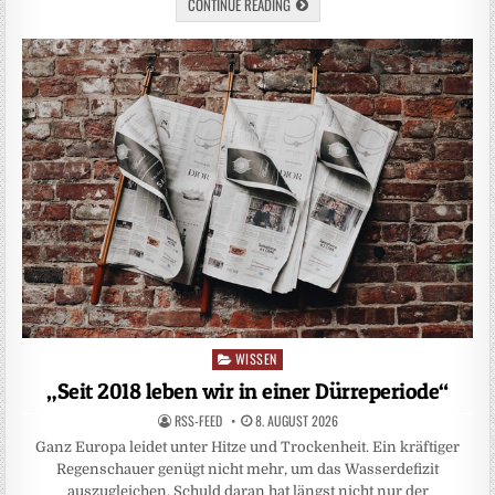
CONTINUE READING
WISSEN
Posted
in
„Seit 2018 leben wir in einer Dürreperiode“
RSS-FEED
8. AUGUST 2026
Ganz Europa leidet unter Hitze und Trockenheit. Ein kräftiger
Regenschauer genügt nicht mehr, um das Wasserdefizit
auszugleichen. Schuld daran hat längst nicht nur der