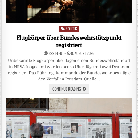
POLITIK
Posted
in
Flugkörper über Bundeswehrstützpunkt
registriert
RSS-FEED
8. AUGUST 2026
Unbekannte Flugkörper überflogen einen Bundeswehrstandort
in NRW. Insgesamt wurden sechs Überflüge mit zwei Drohnen
registriert. Das Führungskommando der Bundeswehr bestätigte
den Vorfall in Potsdam. Quelle:…
CONTINUE READING