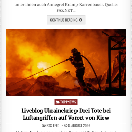
unter ihnen auch Annegret Kramp-Karrenbauer. Quelle:
FAZ.NET…
CONTINUE READING
TOPPNEWS
Posted
in
Liveblog Ukrainekrieg: Drei Tote bei
Luftangriffen auf Vorort von Kiew
RSS-FEED
8. AUGUST 2026