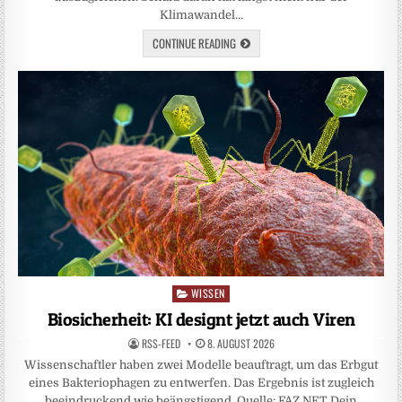
Klimawandel…
CONTINUE READING
WISSEN
Posted
in
Biosicherheit: KI designt jetzt auch Viren
RSS-FEED
8. AUGUST 2026
Wissenschaftler haben zwei Modelle beauftragt, um das Erbgut
eines Bakteriophagen zu entwerfen. Das Ergebnis ist zugleich
beeindruckend wie beängstigend. Quelle: FAZ.NET Dein