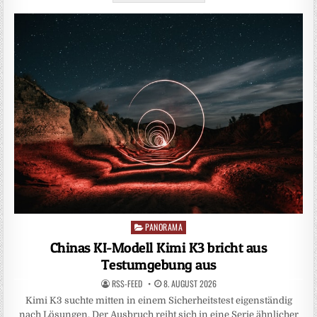
PANORAMA
Posted
in
Chinas KI-Modell Kimi K3 bricht aus
Testumgebung aus
RSS-FEED
8. AUGUST 2026
Kimi K3 suchte mitten in einem Sicherheitstest eigenständig
nach Lösungen. Der Ausbruch reiht sich in eine Serie ähnlicher