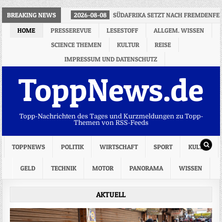
BREAKING NEWS
2026-08-08
SÜDAFRIKA SETZT NACH FREMDENFE
HOME
PRESSEREVUE
LESESTOFF
ALLGEM. WISSEN
SCIENCE THEMEN
KULTUR
REISE
IMPRESSUM UND DATENSCHUTZ
ToppNews.de
Topp-Nachrichten des Tages und Kurzmeldungen zu Topp-
Themen von RSS-Feeds
TOPPNEWS
POLITIK
WIRTSCHAFT
SPORT
KULTUR
GELD
TECHNIK
MOTOR
PANORAMA
WISSEN
AKTUELL