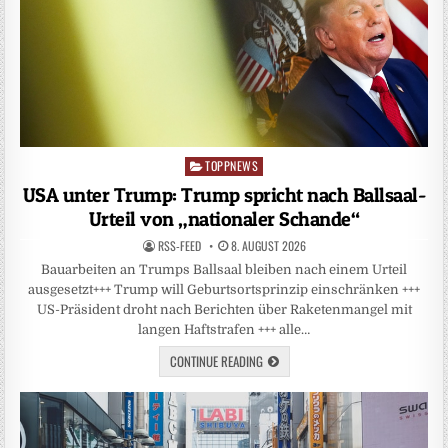
TOPPNEWS
Posted
in
USA unter Trump: Trump spricht nach Ballsaal-
Urteil von „nationaler Schande“
RSS-FEED
8. AUGUST 2026
Bauarbeiten an Trumps Ballsaal bleiben nach einem Urteil
ausgesetzt+++ Trump will Geburtsortsprinzip einschränken +++
US-Präsident droht nach Berichten über Raketenmangel mit
langen Haftstrafen +++ alle…
CONTINUE READING