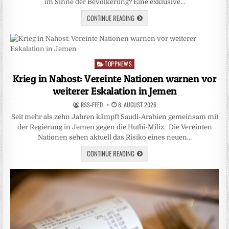
im Sinne der Bevölkerung? Eine exklusive…
CONTINUE READING
TOPPNEWS
Posted
in
Krieg in Nahost: Vereinte Nationen warnen vor
weiterer Eskalation in Jemen
RSS-FEED
8. AUGUST 2026
Seit mehr als zehn Jahren kämpft Saudi-Arabien gemeinsam mit
der Regierung in Jemen gegen die Huthi-Miliz. Die Vereinten
Nationen sehen aktuell das Risiko eines neuen…
CONTINUE READING