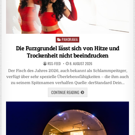
PANORAMA
Posted
in
Die Furzgrundel lässt sich von Hitze und
Trockenheit nicht beeindrucken
RSS-FEED
8. AUGUST 2026
Der Fisch des Jahres 2026, auch bekannt als Schlammpeitzger,
verfügt über sehr spezielle Überlebensfähigkeiten – die ihm auch
zu seinem Spitznamen verhalfen Quelle: derStandard Dein…
CONTINUE READING