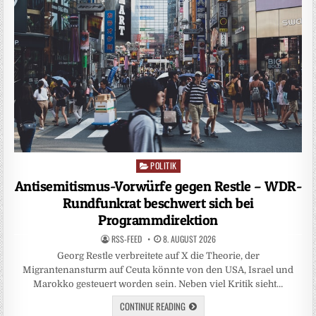
POLITIK
Posted
in
Antisemitismus-Vorwürfe gegen Restle – WDR-
Rundfunkrat beschwert sich bei
Programmdirektion
RSS-FEED
8. AUGUST 2026
Georg Restle verbreitete auf X die Theorie, der
Migrantenansturm auf Ceuta könnte von den USA, Israel und
Marokko gesteuert worden sein. Neben viel Kritik sieht…
CONTINUE READING