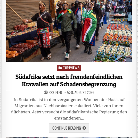
TOPPNEWS
Posted
in
Südafrika setzt nach fremdenfeindlichen
Krawallen auf Schadensbegrenzung
RSS-FEED
8. AUGUST 2026
In Südafrika ist in den vergangenen Wochen der Hass auf
Migranten aus Nachbarstaaten eskaliert. Viele von ihnen
flüchteten. Jetzt versucht die südafrikanische Regierung den
entstandenen…
CONTINUE READING