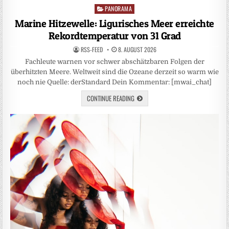
PANORAMA
Posted
in
Marine Hitzewelle: Ligurisches Meer erreichte
Rekordtemperatur von 31 Grad
RSS-FEED
8. AUGUST 2026
Fachleute warnen vor schwer abschätzbaren Folgen der
überhitzten Meere. Weltweit sind die Ozeane derzeit so warm wie
noch nie Quelle: derStandard Dein Kommentar: [mwai_chat]
CONTINUE READING