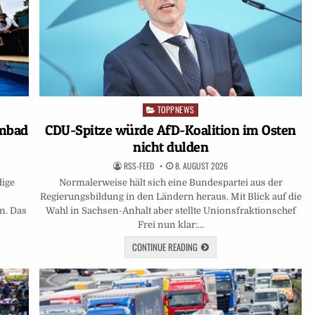
TOPPNEWS
Posted
in
mmbad
CDU-Spitze würde AfD-Koalition im Osten
nicht dulden
RSS-FEED
8. AUGUST 2026
dige
Normalerweise hält sich eine Bundespartei aus der
m
Regierungsbildung in den Ländern heraus. Mit Blick auf die
n. Das
Wahl in Sachsen-Anhalt aber stellte Unionsfraktionschef
Frei nun klar:…
CONTINUE READING