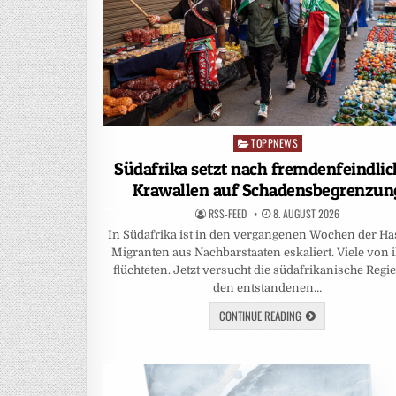
TOPPNEWS
Posted
in
Südafrika setzt nach fremdenfeindli
Krawallen auf Schadensbegrenzun
RSS-FEED
8. AUGUST 2026
In Südafrika ist in den vergangenen Wochen der Ha
Migranten aus Nachbarstaaten eskaliert. Viele von 
flüchteten. Jetzt versucht die südafrikanische Regi
den entstandenen…
CONTINUE READING