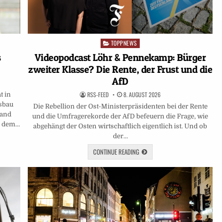
TOPPNEWS
Posted
in
Videopodcast Löhr & Pennekamp: Bürger
s
zweiter Klasse? Die Rente, der Frust und die
AfD
RSS-FEED
8. AUGUST 2026
t in
sbau
Die Rebellion der Ost-Ministerpräsidenten bei der Rente
land
und die Umfragerekorde der AfD befeuern die Frage, wie
d dem…
abgehängt der Osten wirtschaftlich eigentlich ist. Und ob
der…
CONTINUE READING