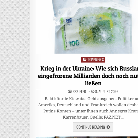
TOPPNEWS
Posted
in
Krieg in der Ukraine: Wie sich Russl
eingefrorene Milliarden doch noch nu
ließen
RSS-FEED
8. AUGUST 2026
Bald könnte Kiew das Geld ausgehen. Politiker a
Amerika, Deutschland und Frankreich wollen desha
Putins Konten – unter ihnen auch Annegret Kra
Karrenbauer. Quelle: FAZ.NET…
CONTINUE READING