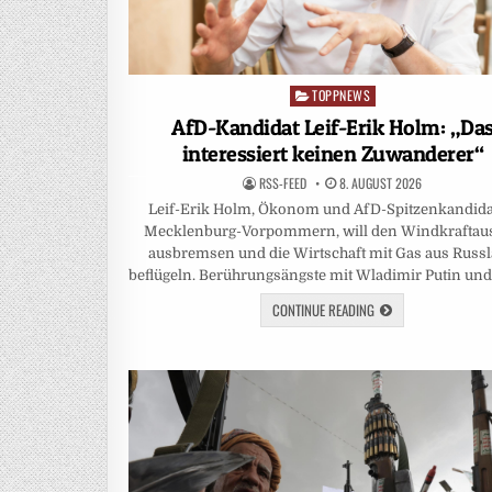
TOPPNEWS
Posted
in
AfD-Kandidat Leif-Erik Holm: „Da
interessiert keinen Zuwanderer“
RSS-FEED
8. AUGUST 2026
Leif-Erik Holm, Ökonom und AfD-Spitzenkandida
Mecklenburg-Vorpommern, will den Windkraftau
ausbremsen und die Wirtschaft mit Gas aus Russ
beflügeln. Berührungsängste mit Wladimir Putin un
CONTINUE READING