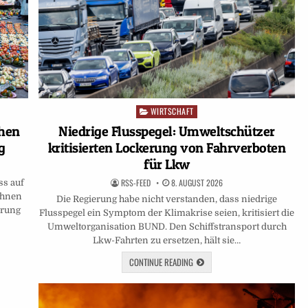
WIRTSCHAFT
Posted
in
chen
Niedrige Flusspegel: Umweltschützer
g
kritisierten Lockerung von Fahrverboten
für Lkw
RSS-FEED
8. AUGUST 2026
ss auf
ihnen
Die Regierung habe nicht verstanden, dass niedrige
erung
Flusspegel ein Symptom der Klimakrise seien, kritisiert die
Umweltorganisation BUND. Den Schiffstransport durch
Lkw-Fahrten zu ersetzen, hält sie…
CONTINUE READING