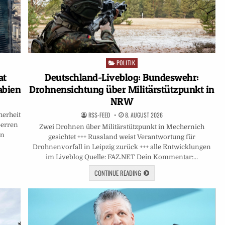
POLITIK
Posted
in
at
Deutschland-Liveblog: Bundeswehr:
abien
Drohnensichtung über Militärstützpunkt in
NRW
RSS-FEED
8. AUGUST 2026
herheit
perren
Zwei Drohnen über Militärstützpunkt in Mechernich
en
gesichtet +++ Russland weist Verantwortung für
Drohnenvorfall in Leipzig zurück +++ alle Entwicklungen
im Liveblog Quelle: FAZ.NET Dein Kommentar:…
CONTINUE READING