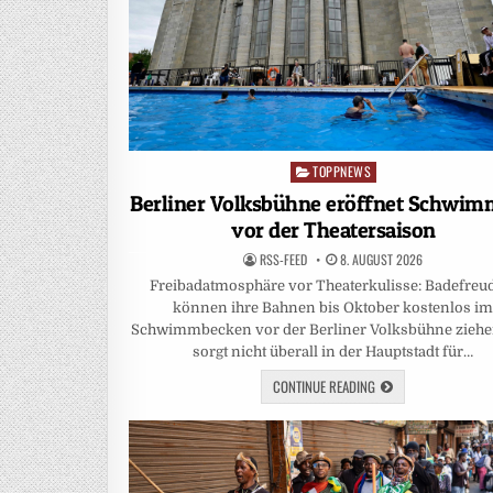
TOPPNEWS
Posted
in
Berliner Volksbühne eröffnet Schwi
vor der Theatersaison
RSS-FEED
8. AUGUST 2026
Freibadatmosphäre vor Theaterkulisse: Badefreu
können ihre Bahnen bis Oktober kostenlos i
Schwimmbecken vor der Berliner Volksbühne ziehe
sorgt nicht überall in der Hauptstadt für…
CONTINUE READING