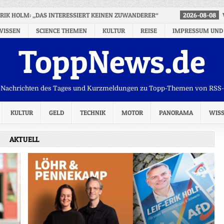
ERIK HOLM: „DAS INTERESSIERT KEINEN ZUWANDERER“
2026-08-08
WISSEN
SCIENCE THEMEN
KULTUR
REISE
IMPRESSUM UND
ToppNews.de
Nachrichten des Tages und Kurzmeldungen zu Topp-Themen von RSS
KULTUR
GELD
TECHNIK
MOTOR
PANORAMA
WIS
AKTUELL