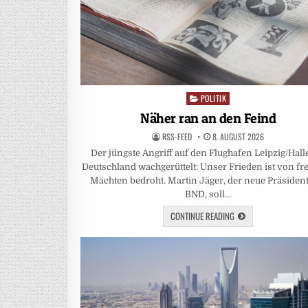
POLITIK
Posted
in
Näher ran an den Feind
RSS-FEED
8. AUGUST 2026
Der jüngste Angriff auf den Flughafen Leipzig/Hall
Deutschland wachgerüttelt: Unser Frieden ist von f
Mächten bedroht. Martin Jäger, der neue Präsiden
BND, soll…
CONTINUE READING