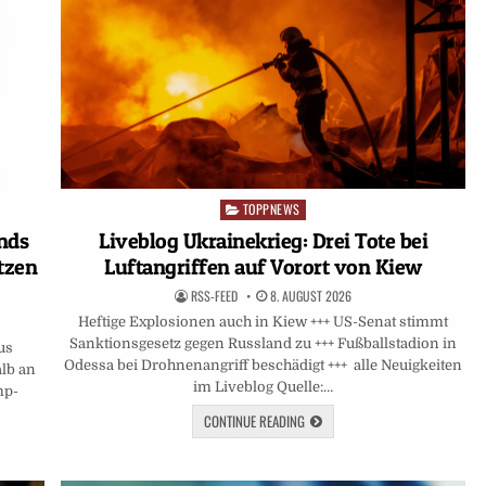
TOPPNEWS
Posted
in
ands
Liveblog Ukrainekrieg: Drei Tote bei
tzen
Luftangriffen auf Vorort von Kiew
RSS-FEED
8. AUGUST 2026
Heftige Explosionen auch in Kiew +++ US-Senat stimmt
Sanktionsgesetz gegen Russland zu +++ Fußballstadion in
us
Odessa bei Drohnenangriff beschädigt +++ alle Neuigkeiten
lb an
im Liveblog Quelle:…
mp-
CONTINUE READING