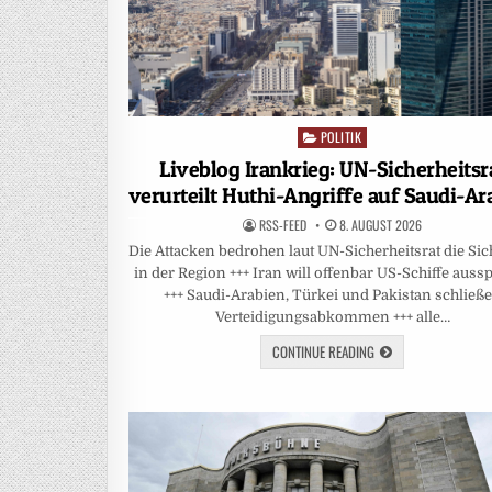
POLITIK
Posted
in
Liveblog Irankrieg: UN-Sicherheitsr
verurteilt Huthi-Angriffe auf Saudi-Ar
RSS-FEED
8. AUGUST 2026
Die Attacken bedrohen laut UN-Sicherheitsrat die Sic
in der Region +++ Iran will offenbar US-Schiffe auss
+++ Saudi-Arabien, Türkei und Pakistan schließ
Verteidigungsabkommen +++ alle…
CONTINUE READING