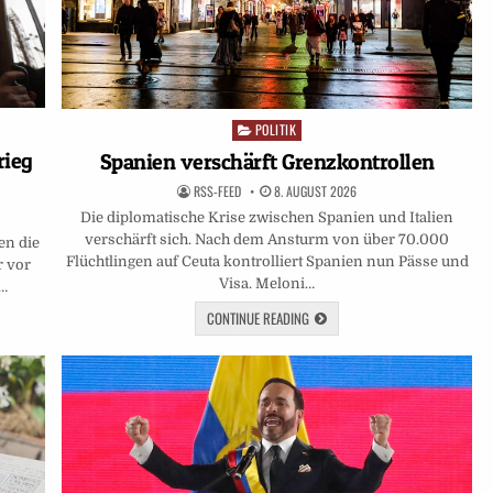
POLITIK
Posted
in
rieg
Spanien verschärft Grenzkontrollen
RSS-FEED
8. AUGUST 2026
Die diplomatische Krise zwischen Spanien und Italien
verschärft sich. Nach dem Ansturm von über 70.000
en die
Flüchtlingen auf Ceuta kontrolliert Spanien nun Pässe und
r vor
Visa. Meloni…
n…
CONTINUE READING