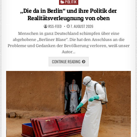
POLITIK
Posted
in
„Die da in Berlin“ und ihre Politik der
Realitätsverleugnung von oben
RSS-FEED
7. AUGUST 2026
Menschen in ganz Deutschland schimpfen über eine
abgehobene „Berliner Blase“. Die hat den Anschluss an die
Probleme und Gedanken der Bevölkerung verloren, weiß unser
Autor…
CONTINUE READING