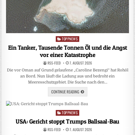
TOPPNEWS
Posted
in
Ein Tanker, Tausende Tonnen Öl und die Angst
vor einer Katastrophe
RSS-FEED
7. AUGUST 2026
Die vor Oman auf Grund gelaufene „Caroline Bezengi“ hat Rohöl
an Bord. Nun läuft die Ladung aus und bedroht ein
Meeresschutzgebiet. Die Suche nach den…
CONTINUE READING
TOPPNEWS
Posted
in
USA: Gericht stoppt Trumps Ballsaal-Bau
RSS-FEED
7. AUGUST 2026