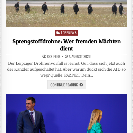
TOPPNEWS
Posted
in
Sprengstoffdrohne: Wer fremden Mächten
dient
RSS-FEED
7. AUGUST 2026
Der Leipziger Drohnenvorfall ist ernst. Gut, dass sich jetzt auch
der Kanzler aufgeschaltet hat. Aber warum duckt sich die AfD so
weg? Quelle: FAZ.NET Dein…
CONTINUE READING