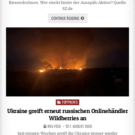
Riesendrohnen. Wer steckt hinter der Ausspäh-Aktion? Quelle:
SZ.de
CONTINUE READING
TOPPNEWS
Posted
in
Ukraine greift erneut russischen Onlinehändler
Wildberries an
RSS-FEED
7. AUGUST 2026
Seit einigen Wochen greift die Ukraine immer wieder