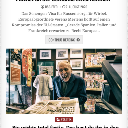
RSS-FEED
7. AUGUST 2026
Das Schengen-Visa für Russen sorgt für Wirbel.
Europaabgeordnete Verena Mertens hofft auf einen
Kompromiss der EU-Staaten: „Gerade Spanien, Italien und
Frankreich erwarten zu Recht Europas…
CONTINUE READING
POLITIK
Posted
in
„Sie wirkte total fertig. Das hast du ihr in den