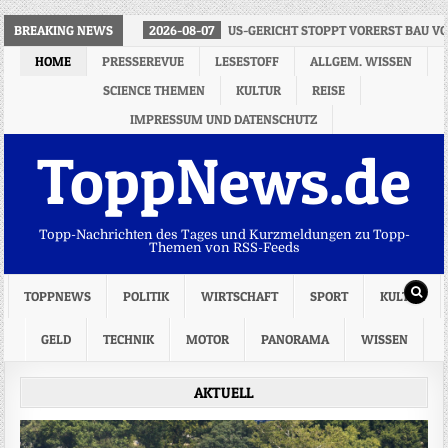
BREAKING NEWS
2026-08-07
US-GERICHT STOPPT VORERST BAU V
HOME
PRESSEREVUE
LESESTOFF
ALLGEM. WISSEN
SCIENCE THEMEN
KULTUR
REISE
IMPRESSUM UND DATENSCHUTZ
ToppNews.de
Topp-Nachrichten des Tages und Kurzmeldungen zu Topp-
Themen von RSS-Feeds
TOPPNEWS
POLITIK
WIRTSCHAFT
SPORT
KULTUR
GELD
TECHNIK
MOTOR
PANORAMA
WISSEN
AKTUELL