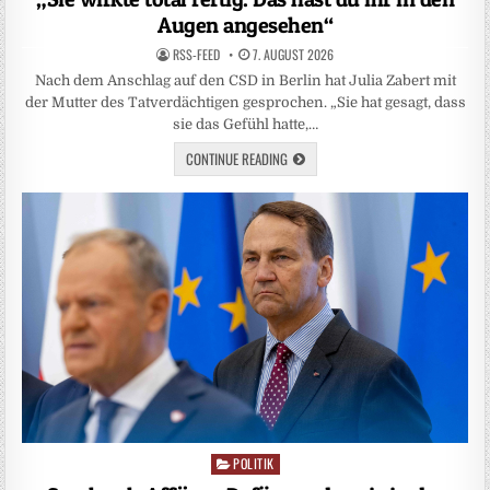
Augen angesehen“
RSS-FEED
7. AUGUST 2026
Nach dem Anschlag auf den CSD in Berlin hat Julia Zabert mit
der Mutter des Tatverdächtigen gesprochen. „Sie hat gesagt, dass
sie das Gefühl hatte,…
CONTINUE READING
POLITIK
Posted
in