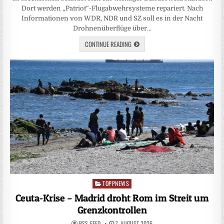
Dort werden „Patriot“-Flugabwehrsysteme repariert. Nach
Informationen von WDR, NDR und SZ soll es in der Nacht
Drohnenüberflüge über…
CONTINUE READING
TOPPNEWS
Posted
in
Ceuta-Krise – Madrid droht Rom im Streit um
Grenzkontrollen
RSS-FEED
7. AUGUST 2026