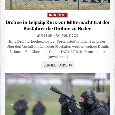
TOPPNEWS
Posted
in
Drohne in Leipzig: Kurz vor Mitternacht trat der
Busfahrer die Drohne zu Boden
RSS-FEED
7. AUGUST 2026
Eine Drohne, hochexplosiver Sprengstoff und ein Busfahrer:
Über den Vorfall am Leipziger Flughafen werden weitere Details
bekannt. Ein Überblick. Quelle: FAZ.NET Dein Kommentar:
[mwai_chat]
CONTINUE READING