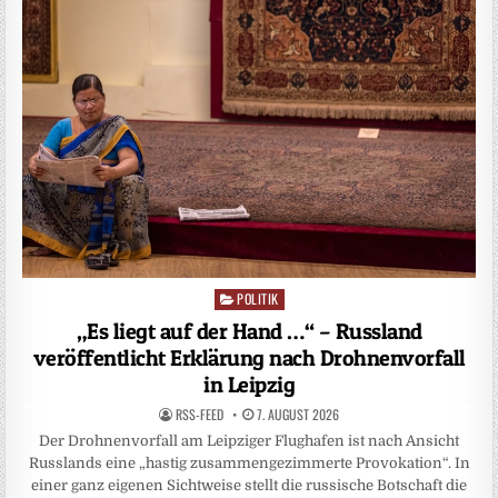
POLITIK
Posted
in
„Es liegt auf der Hand …“ – Russland
veröffentlicht Erklärung nach Drohnenvorfall
in Leipzig
RSS-FEED
7. AUGUST 2026
Der Drohnenvorfall am Leipziger Flughafen ist nach Ansicht
Russlands eine „hastig zusammengezimmerte Provokation“. In
einer ganz eigenen Sichtweise stellt die russische Botschaft die