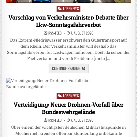
TOPPNEWS
Posted
in
Vorschlag von Verkehrsminister: Debatte über
Lkw-Sonntagsfahrverbot
RSS-FEED
7. AUGUST 2026
Das Extrem-Niedrigwasser erschwert den Gütertransport auf
dem Rhein. Der Verkehrsminister will deshalb das
Sonntagsfahrverbot für Lastwagen aufheben. Doch da sehen der
Fachverband und ver.di Probleme.[mehr]…
CONTINUE READING
TOPPNEWS
Posted
in
Verteidigung: Neuer Drohnen-Vorfall über
Bundeswehrgelände
RSS-FEED
7. AUGUST 2026
Über einem der wichtigsten deutschen Militärstützpunkte in
Mechernich kreisten offenbar stundenlang unbekannte