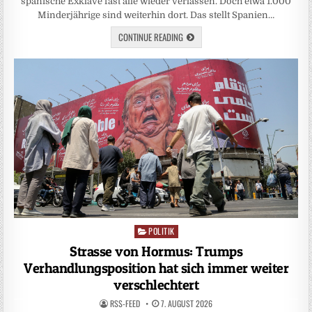
spanische Exklave fast alle wieder verlassen. Doch etwa 1.000
Minderjährige sind weiterhin dort. Das stellt Spanien…
CONTINUE READING
POLITIK
Posted
in
Strasse von Hormus: Trumps
Verhandlungsposition hat sich immer weiter
verschlechtert
RSS-FEED
7. AUGUST 2026