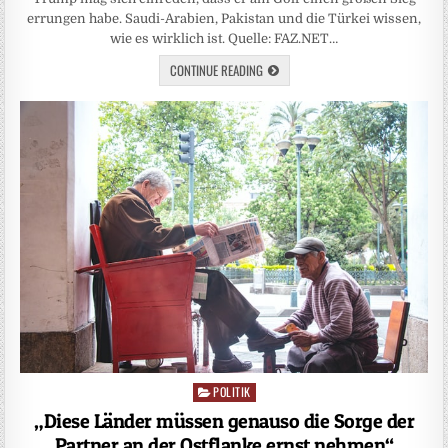
errungen habe. Saudi-Arabien, Pakistan und die Türkei wissen,
wie es wirklich ist. Quelle: FAZ.NET…
CONTINUE READING
POLITIK
Posted
in
„Diese Länder müssen genauso die Sorge der
Partner an der Ostflanke ernst nehmen“