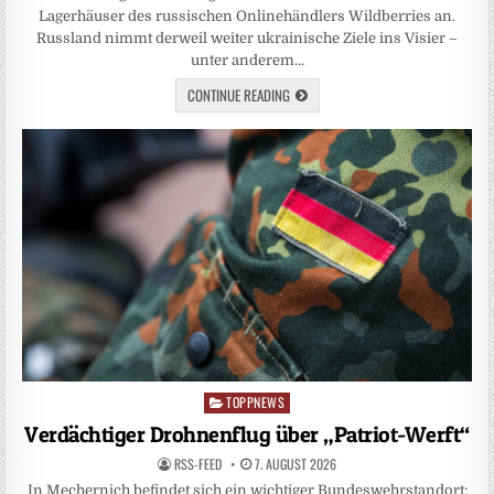
Lagerhäuser des russischen Onlinehändlers Wildberries an.
Russland nimmt derweil weiter ukrainische Ziele ins Visier –
unter anderem…
CONTINUE READING
TOPPNEWS
Posted
in
Verdächtiger Drohnenflug über „Patriot-Werft“
RSS-FEED
7. AUGUST 2026
In Mechernich befindet sich ein wichtiger Bundeswehrstandort: