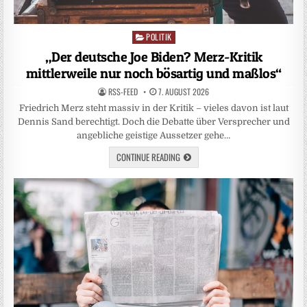
POLITIK
Posted
in
„Der deutsche Joe Biden? Merz-Kritik
mittlerweile nur noch bösartig und maßlos“
RSS-FEED
7. AUGUST 2026
Friedrich Merz steht massiv in der Kritik – vieles davon ist laut
Dennis Sand berechtigt. Doch die Debatte über Versprecher und
angebliche geistige Aussetzer gehe…
CONTINUE READING