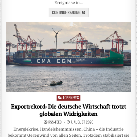
Ereignisse in…
CONTINUE READING
TOPPNEWS
Posted
in
Exportrekord: Die deutsche Wirtschaft trotzt
globalen Widrigkeiten
RSS-FEED
7. AUGUST 2026
Energiekrise, Handelshemmnissen, China – die Industrie
bekommt Gegenwind von allen Seiten. Trotzdem stabilisiert sie