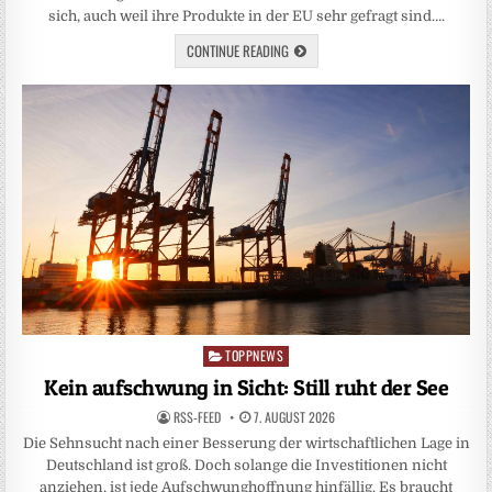
sich, auch weil ihre Produkte in der EU sehr gefragt sind….
CONTINUE READING
TOPPNEWS
Posted
in
Kein aufschwung in Sicht: Still ruht der See
RSS-FEED
7. AUGUST 2026
Die Sehnsucht nach einer Besserung der wirtschaftlichen Lage in
Deutschland ist groß. Doch solange die Investitionen nicht
anziehen, ist jede Aufschwunghoffnung hinfällig. Es braucht