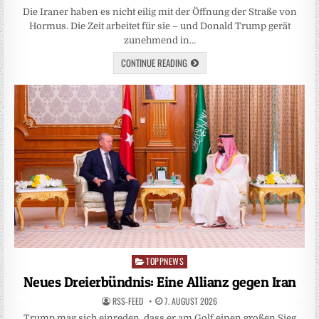
Die Iraner haben es nicht eilig mit der Öffnung der Straße von
Hormus. Die Zeit arbeitet für sie – und Donald Trump gerät
zunehmend in…
CONTINUE READING
TOPPNEWS
Posted
in
Neues Dreierbündnis: Eine Allianz gegen Iran
RSS-FEED
7. AUGUST 2026
Trump mag sich einreden, dass er am Golf einen großen Sieg