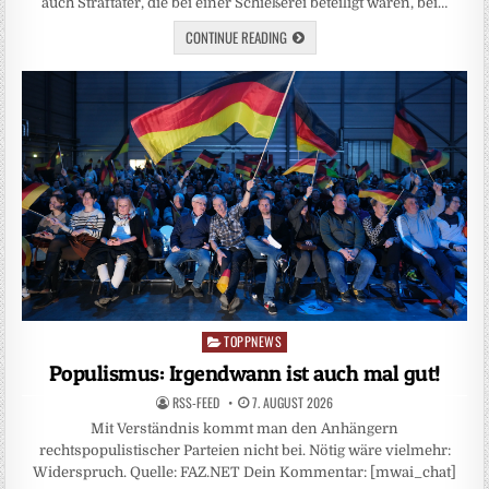
auch Straftäter, die bei einer Schießerei beteiligt waren, bei…
CONTINUE READING
TOPPNEWS
Posted
in
Populismus: Irgendwann ist auch mal gut!
RSS-FEED
7. AUGUST 2026
Mit Verständnis kommt man den Anhängern
rechtspopulistischer Parteien nicht bei. Nötig wäre vielmehr:
Widerspruch. Quelle: FAZ.NET Dein Kommentar: [mwai_chat]