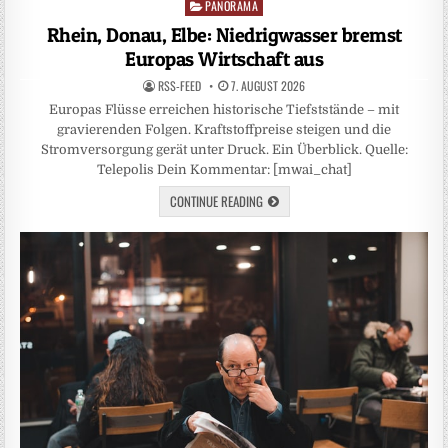
PANORAMA
Posted
in
Rhein, Donau, Elbe: Niedrigwasser bremst
Europas Wirtschaft aus
RSS-FEED
7. AUGUST 2026
Europas Flüsse erreichen historische Tiefststände – mit
gravierenden Folgen. Kraftstoffpreise steigen und die
Stromversorgung gerät unter Druck. Ein Überblick. Quelle:
Telepolis Dein Kommentar: [mwai_chat]
CONTINUE READING