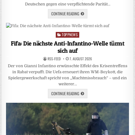
Deutschen gegen eine verpflichtende Parität…
CONTINUE READING
TOPPNEWS
Posted
in
Fifa: Die nächste Anti-Infantino-Welle türmt
sich auf
RSS-FEED
7. AUGUST 2026
Der von Gianni Infantino erwünschte Effekt des Krisentreffens
in Rabat verpufft. Die Uefa erneuert ihren WM-Boykott, die
Spielergewerkschaft spricht von „Machtmissbrauch“ – und ein
weiterer…
CONTINUE READING