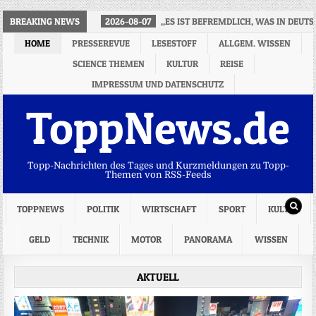
BREAKING NEWS
2026-08-07
„ES IST BEFREMDLICH, WAS IN DEUTS
HOME
PRESSEREVUE
LESESTOFF
ALLGEM. WISSEN
SCIENCE THEMEN
KULTUR
REISE
IMPRESSUM UND DATENSCHUTZ
ToppNews.de
Topp-Nachrichten des Tages und Kurzmeldungen zu Topp-
Themen von RSS-Feeds
TOPPNEWS
POLITIK
WIRTSCHAFT
SPORT
KULTUR
GELD
TECHNIK
MOTOR
PANORAMA
WISSEN
AKTUELL