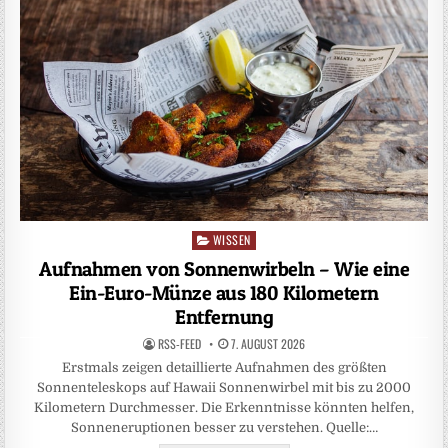
WISSEN
Posted
in
Aufnahmen von Sonnenwirbeln – Wie eine
Ein-Euro-Münze aus 180 Kilometern
Entfernung
RSS-FEED
7. AUGUST 2026
Erstmals zeigen detaillierte Aufnahmen des größten
Sonnenteleskops auf Hawaii Sonnenwirbel mit bis zu 2000
Kilometern Durchmesser. Die Erkenntnisse könnten helfen,
Sonneneruptionen besser zu verstehen. Quelle:…