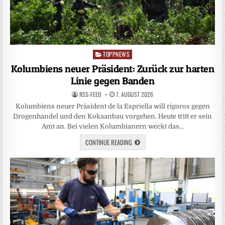
TOPPNEWS
Posted
in
Kolumbiens neuer Präsident: Zurück zur harten
Linie gegen Banden
RSS-FEED
7. AUGUST 2026
Kolumbiens neuer Präsident de la Espriella will rigoros gegen
Drogenhandel und den Kokaanbau vorgehen. Heute tritt er sein
Amt an. Bei vielen Kolumbianern weckt das…
CONTINUE READING