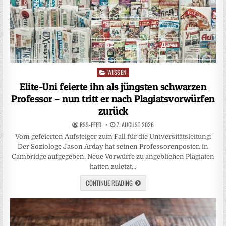
WISSEN
Posted
in
Elite-Uni feierte ihn als jüngsten schwarzen
Professor – nun tritt er nach Plagiatsvorwürfen
zurück
RSS-FEED
7. AUGUST 2026
Vom gefeierten Aufsteiger zum Fall für die Universitätsleitung:
Der Soziologe Jason Arday hat seinen Professorenposten in
Cambridge aufgegeben. Neue Vorwürfe zu angeblichen Plagiaten
hatten zuletzt…
CONTINUE READING