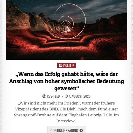
POLITIK
Posted
in
„Wenn das Erfolg gehabt hätte, wäre der
Anschlag von hoher symbolischer Bedeutung
gewesen“
RSS-FEED
7. AUGUST 2026
„Wir sind nicht mehr im Frieden“, warnt der frühere
Vizepräsident des BND, Ole Diehl, nach dem Fund einer
Sprengstoff-Drohne auf dem Flughafen Leipzig/Halle. Im
Interview…
CONTINUE READING