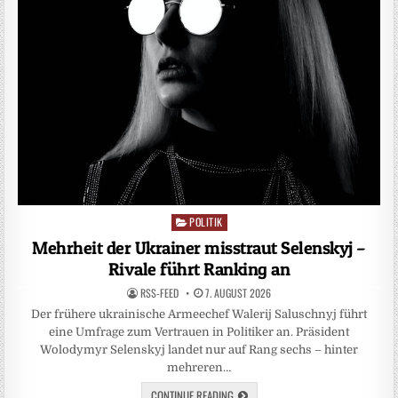
POLITIK
Posted
in
Mehrheit der Ukrainer misstraut Selenskyj –
Rivale führt Ranking an
RSS-FEED
7. AUGUST 2026
Der frühere ukrainische Armeechef Walerij Saluschnyj führt
eine Umfrage zum Vertrauen in Politiker an. Präsident
Wolodymyr Selenskyj landet nur auf Rang sechs – hinter
mehreren…
CONTINUE READING