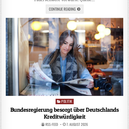
CONTINUE READING
POLITIK
Posted
in
Bundesregierung besorgt über Deutschlands
Kreditwürdigkeit
RSS-FEED
7. AUGUST 2026