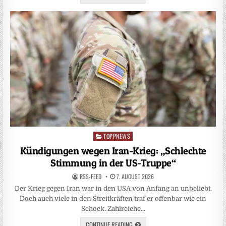
TOPPNEWS
Posted
in
Kündigungen wegen Iran-Krieg: „Schlechte
Stimmung in der US-Truppe“
RSS-FEED
7. AUGUST 2026
Der Krieg gegen Iran war in den USA von Anfang an unbeliebt.
Doch auch viele in den Streitkräften traf er offenbar wie ein
Schock. Zahlreiche…
CONTINUE READING