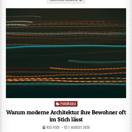
PANORAMA
Posted
in
Warum moderne Architektur ihre Bewohner oft
im Stich lässt
RSS-FEED
7. AUGUST 2026