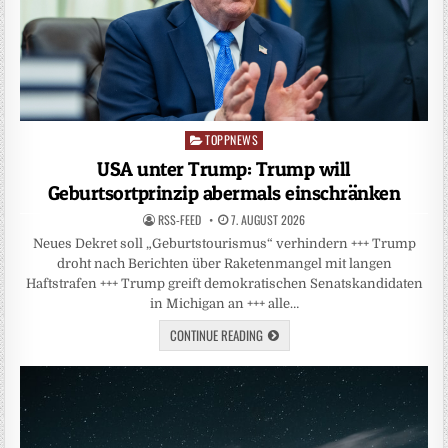
TOPPNEWS
Posted
in
USA unter Trump: Trump will
Geburtsortprinzip abermals einschränken
RSS-FEED
7. AUGUST 2026
Neues Dekret soll „Geburtstourismus“ verhindern +++ Trump
droht nach Berichten über Raketenmangel mit langen
Haftstrafen +++ Trump greift demokratischen Senatskandidaten
in Michigan an +++ alle…
CONTINUE READING