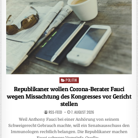
POLITIK
Posted
in
Republikaner wollen Corona-Berater Fauci
wegen Missachtung des Kongresses vor Gericht
stellen
RSS-FEED
7. AUGUST 2026
Weil Anthony Fauci bei einer Anhörung von seinem
Schweigerecht Gebrauch machte, will ein Senatsausschuss den
Immunologen rechtlich belangen. Die Republikaner machen
Fauci schwere Vorwürfe. Quelle:…