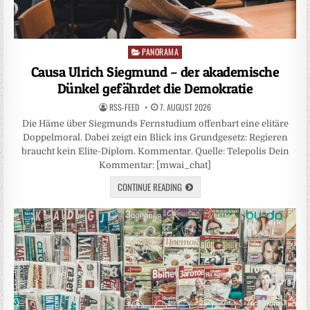
PANORAMA
Posted
in
Causa Ulrich Siegmund – der akademische
Dünkel gefährdet die Demokratie
RSS-FEED
7. AUGUST 2026
Die Häme über Siegmunds Fernstudium offenbart eine elitäre
Doppelmoral. Dabei zeigt ein Blick ins Grundgesetz: Regieren
braucht kein Elite-Diplom. Kommentar. Quelle: Telepolis Dein
Kommentar: [mwai_chat]
CONTINUE READING