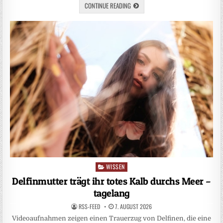
CONTINUE READING
WISSEN
Posted
in
Delfinmutter trägt ihr totes Kalb durchs Meer –
tagelang
RSS-FEED
7. AUGUST 2026
Videoaufnahmen zeigen einen Trauerzug von Delfinen, die eine