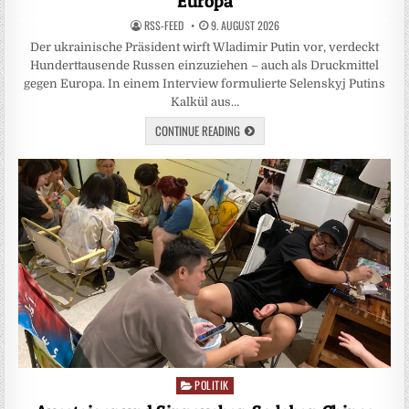
Europa
RSS-FEED
9. AUGUST 2026
Der ukrainische Präsident wirft Wladimir Putin vor, verdeckt
Hunderttausende Russen einzuziehen – auch als Druckmittel
gegen Europa. In einem Interview formulierte Selenskyj Putins
Kalkül aus…
CONTINUE READING
POLITIK
Posted
in