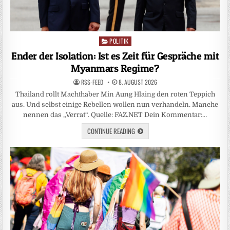
POLITIK
Posted
in
Ender der Isolation: Ist es Zeit für Gespräche mit
Myanmars Regime?
RSS-FEED
8. AUGUST 2026
Thailand rollt Machthaber Min Aung Hlaing den roten Teppich
aus. Und selbst einige Rebellen wollen nun verhandeln. Manche
nennen das „Verrat“. Quelle: FAZ.NET Dein Kommentar:…
CONTINUE READING