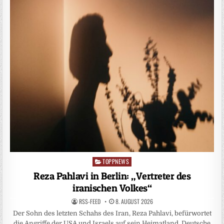
TOPPNEWS
Posted
in
Reza Pahlavi in Berlin: „Vertreter des
iranischen Volkes“
RSS-FEED
8. AUGUST 2026
Der Sohn des letzten Schahs des Iran, Reza Pahlavi, befürwortet
die Angriffe der USA und Israels auf sein Heimatland. Deutsche