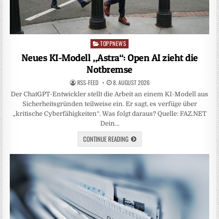
TOPPNEWS
Posted
in
Neues KI-Modell „Astra“: Open AI zieht die
Notbremse
RSS-FEED
8. AUGUST 2026
Der ChatGPT-Entwickler stellt die Arbeit an einem KI-Modell aus
Sicherheitsgründen teilweise ein. Er sagt, es verfüge über
„kritische Cyberfähigkeiten“. Was folgt daraus? Quelle: FAZ.NET
Dein…
CONTINUE READING