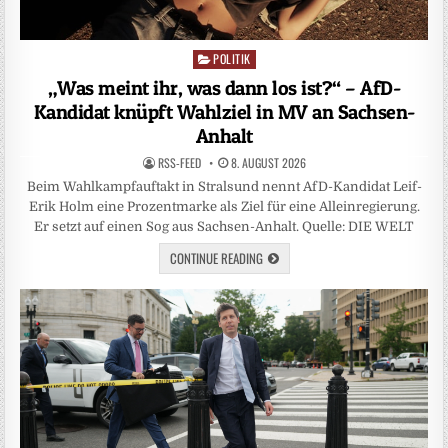
POLITIK
Posted
in
„Was meint ihr, was dann los ist?“ – AfD-
Kandidat knüpft Wahlziel in MV an Sachsen-
Anhalt
RSS-FEED
8. AUGUST 2026
Beim Wahlkampfauftakt in Stralsund nennt AfD-Kandidat Leif-
Erik Holm eine Prozentmarke als Ziel für eine Alleinregierung.
Er setzt auf einen Sog aus Sachsen-Anhalt. Quelle: DIE WELT
CONTINUE READING