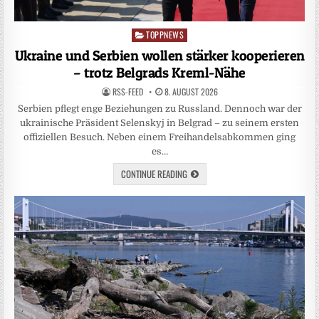
TOPPNEWS
Posted
in
Ukraine und Serbien wollen stärker kooperieren
– trotz Belgrads Kreml-Nähe
RSS-FEED
8. AUGUST 2026
Serbien pflegt enge Beziehungen zu Russland. Dennoch war der
ukrainische Präsident Selenskyj in Belgrad – zu seinem ersten
offiziellen Besuch. Neben einem Freihandelsabkommen ging
es…
CONTINUE READING