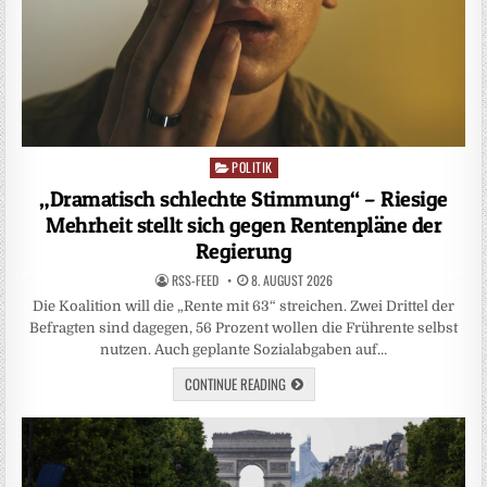
POLITIK
Posted
in
„Dramatisch schlechte Stimmung“ – Riesige
Mehrheit stellt sich gegen Rentenpläne der
Regierung
RSS-FEED
8. AUGUST 2026
Die Koalition will die „Rente mit 63“ streichen. Zwei Drittel der
Befragten sind dagegen, 56 Prozent wollen die Frührente selbst
nutzen. Auch geplante Sozialabgaben auf…
CONTINUE READING