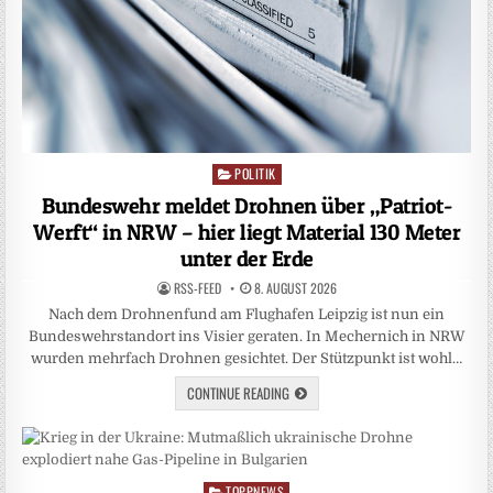
POLITIK
Posted
in
Bundeswehr meldet Drohnen über „Patriot-
Werft“ in NRW – hier liegt Material 130 Meter
unter der Erde
RSS-FEED
8. AUGUST 2026
Nach dem Drohnenfund am Flughafen Leipzig ist nun ein
Bundeswehrstandort ins Visier geraten. In Mechernich in NRW
wurden mehrfach Drohnen gesichtet. Der Stützpunkt ist wohl…
CONTINUE READING
TOPPNEWS
Posted