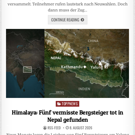
versammelt. Teilnehmer rufen lautstark nach Neuwahlen. Doch
dann muss der Zug…
CONTINUE READING
TOPPNEWS
Posted
in
Himalaya: Fünf vermisste Bergsteiger tot in
Nepal gefunden
RSS-FEED
8. AUGUST 2026
Neun Monate lagen die Leichen von fünf Bergsteigern am Yalung