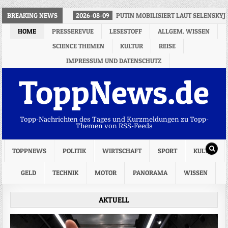
BREAKING NEWS
2026-08-09
PUTIN MOBILISIERT LAUT SELENSKY
HOME
PRESSEREVUE
LESESTOFF
ALLGEM. WISSEN
SCIENCE THEMEN
KULTUR
REISE
IMPRESSUM UND DATENSCHUTZ
ToppNews.de
Topp-Nachrichten des Tages und Kurzmeldungen zu Topp-
Themen von RSS-Feeds
TOPPNEWS
POLITIK
WIRTSCHAFT
SPORT
KULTUR
GELD
TECHNIK
MOTOR
PANORAMA
WISSEN
AKTUELL