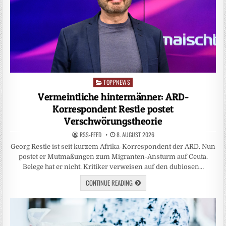
TOPPNEWS
Posted
in
Vermeintliche hintermänner: ARD-
Korrespondent Restle postet
Verschwörungstheorie
RSS-FEED
8. AUGUST 2026
Georg Restle ist seit kurzem Afrika-Korrespondent der ARD. Nun
postet er Mutmaßungen zum Migranten-Ansturm auf Ceuta.
Belege hat er nicht. Kritiker verweisen auf den dubiosen…
CONTINUE READING