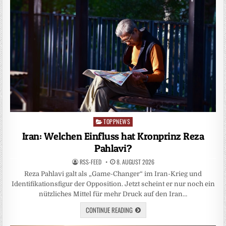
TOPPNEWS
Posted
in
Iran: Welchen Einfluss hat Kronprinz Reza
Pahlavi?
RSS-FEED
8. AUGUST 2026
Reza Pahlavi galt als „Game-Changer“ im Iran-Krieg und
Identifikationsfigur der Opposition. Jetzt scheint er nur noch ein
nützliches Mittel für mehr Druck auf den Iran…
CONTINUE READING