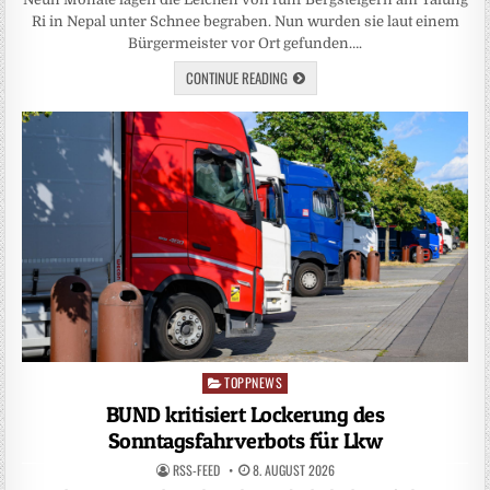
Ri in Nepal unter Schnee begraben. Nun wurden sie laut einem
Bürgermeister vor Ort gefunden….
CONTINUE READING
TOPPNEWS
Posted
in
BUND kritisiert Lockerung des
Sonntagsfahrverbots für Lkw
RSS-FEED
8. AUGUST 2026