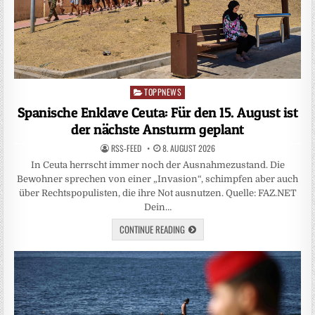
TOPPNEWS
Posted
in
Spanische Enklave Ceuta: Für den 15. August ist
der nächste Ansturm geplant
RSS-FEED
8. AUGUST 2026
In Ceuta herrscht immer noch der Ausnahmezustand. Die
Bewohner sprechen von einer „Invasion“, schimpfen aber auch
über Rechtspopulisten, die ihre Not ausnutzen. Quelle: FAZ.NET
Dein…
CONTINUE READING