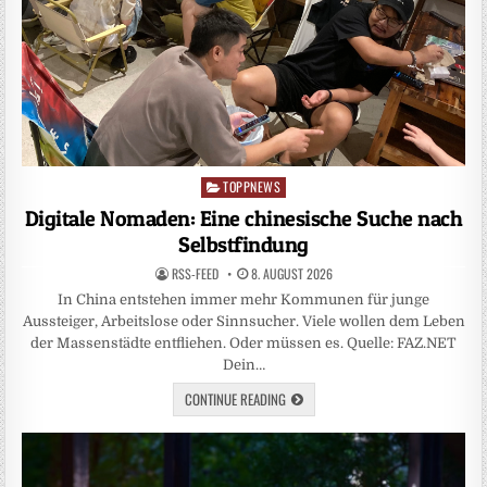
TOPPNEWS
Posted
in
Digitale Nomaden: Eine chinesische Suche nach
Selbstfindung
RSS-FEED
8. AUGUST 2026
In China entstehen immer mehr Kommunen für junge
Aussteiger, Arbeitslose oder Sinnsucher. Viele wollen dem Leben
der Massenstädte entfliehen. Oder müssen es. Quelle: FAZ.NET
Dein…
CONTINUE READING