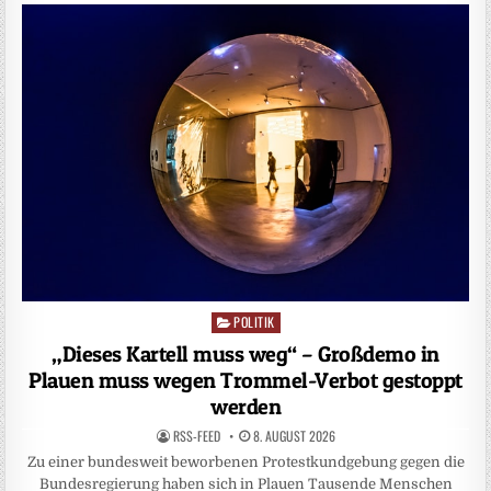
POLITIK
Posted
in
„Dieses Kartell muss weg“ – Großdemo in
Plauen muss wegen Trommel-Verbot gestoppt
werden
RSS-FEED
8. AUGUST 2026
Zu einer bundesweit beworbenen Protestkundgebung gegen die
Bundesregierung haben sich in Plauen Tausende Menschen