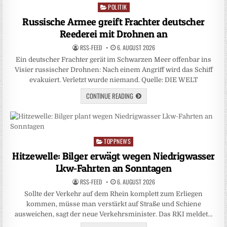
POLITIK
Posted
in
Russische Armee greift Frachter deutscher
Reederei mit Drohnen an
RSS-FEED
6. AUGUST 2026
Ein deutscher Frachter gerät im Schwarzen Meer offenbar ins
Visier russischer Drohnen: Nach einem Angriff wird das Schiff
evakuiert. Verletzt wurde niemand. Quelle: DIE WELT
CONTINUE READING
TOPPNEWS
Posted
in
Hitzewelle: Bilger erwägt wegen Niedrigwasser
Lkw-Fahrten an Sonntagen
RSS-FEED
6. AUGUST 2026
Sollte der Verkehr auf dem Rhein komplett zum Erliegen
kommen, müsse man verstärkt auf Straße und Schiene
ausweichen, sagt der neue Verkehrsminister. Das RKI meldet…