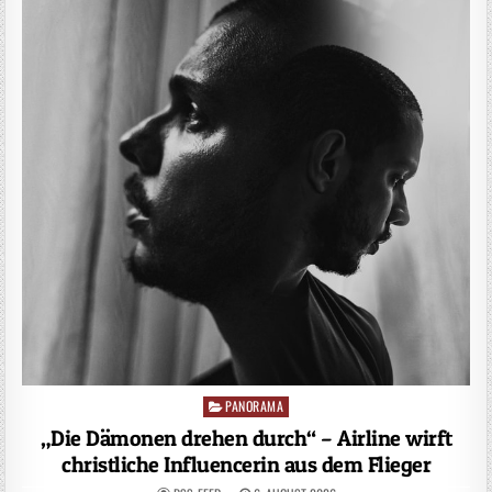
PANORAMA
Posted
in
„Die Dämonen drehen durch“ – Airline wirft
christliche Influencerin aus dem Flieger