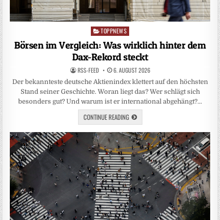
TOPPNEWS
Posted
in
Börsen im Vergleich: Was wirklich hinter dem
Dax-Rekord steckt
RSS-FEED
6. AUGUST 2026
Der bekannteste deutsche Aktienindex klettert auf den höchsten
Stand seiner Geschichte. Woran liegt das? Wer schlägt sich
besonders gut? Und warum ist er international abgehängt?…
CONTINUE READING