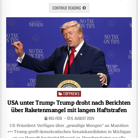
CONTINUE READING
TOPPNEWS
Posted
in
USA unter Trump: Trump droht nach Berichten
über Raketenmangel mit langen Haftstrafen
RSS-FEED
6. AUGUST 2026
US-Präsident: Verfügen über „gewaltige Mengen“ an Munition
+++ Trump greift demokratischen Senatskandidaten in Michigan
an +++ Hegseth bestreitet Mangel an Abwehrraketen +++ alle