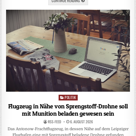
CONTINUE READING
POLITIK
Posted
in
Flugzeug in Nähe von Sprengstoff-Drohne soll
mit Munition beladen gewesen sein
RSS-FEED
6. AUGUST 2026
Das Antonow-Frachtflugzeug, in dessen Nähe auf dem Leipziger
Flughafen eine mit Sprengstoff beladene Drohne gefunden