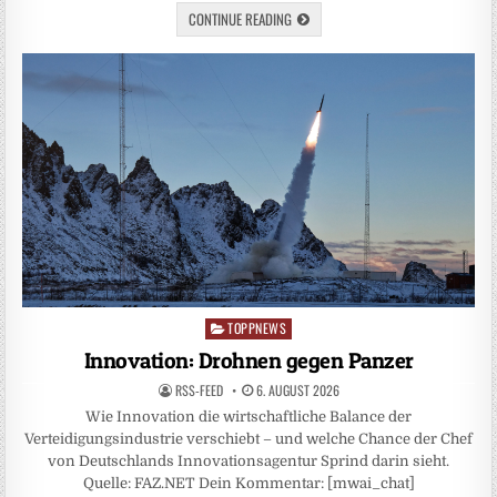
CONTINUE READING
TOPPNEWS
Posted
in
Innovation: Drohnen gegen Panzer
RSS-FEED
6. AUGUST 2026
Wie Innovation die wirtschaftliche Balance der
Verteidigungsindustrie verschiebt – und welche Chance der Chef
von Deutschlands Innovationsagentur Sprind darin sieht.
Quelle: FAZ.NET Dein Kommentar: [mwai_chat]