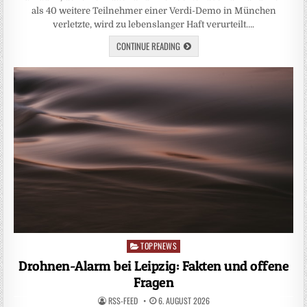
als 40 weitere Teilnehmer einer Verdi-Demo in München
verletzte, wird zu lebenslanger Haft verurteilt….
CONTINUE READING
TOPPNEWS
Posted
in
Drohnen-Alarm bei Leipzig: Fakten und offene
Fragen
RSS-FEED
6. AUGUST 2026