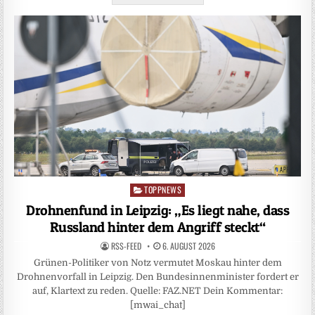
TOPPNEWS
Posted
in
Drohnenfund in Leipzig: „Es liegt nahe, dass
Russland hinter dem Angriff steckt“
RSS-FEED
6. AUGUST 2026
Grünen-Politiker von Notz vermutet Moskau hinter dem
Drohnenvorfall in Leipzig. Den Bundesinnenminister fordert er
auf, Klartext zu reden. Quelle: FAZ.NET Dein Kommentar:
[mwai_chat]