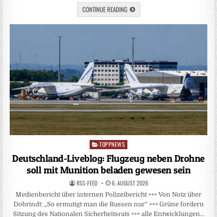
CONTINUE READING
TOPPNEWS
Posted
in
Deutschland-Liveblog: Flugzeug neben Drohne
soll mit Munition beladen gewesen sein
RSS-FEED
6. AUGUST 2026
Medienbericht über internen Polizeibericht +++ Von Notz über
Dobrindt: „So ermutigt man die Russen nur“ +++ Grüne fordern
Sitzung des Nationalen Sicherheitsrats +++ alle Entwicklungen…