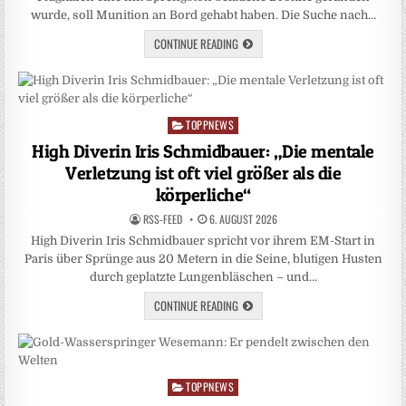
wurde, soll Munition an Bord gehabt haben. Die Suche nach…
CONTINUE READING
TOPPNEWS
Posted
in
High Diverin Iris Schmidbauer: „Die mentale
Verletzung ist oft viel größer als die
körperliche“
RSS-FEED
6. AUGUST 2026
High Diverin Iris Schmidbauer spricht vor ihrem EM-Start in
Paris über Sprünge aus 20 Metern in die Seine, blutigen Husten
durch geplatzte Lungenbläschen – und…
CONTINUE READING
TOPPNEWS
Posted
in