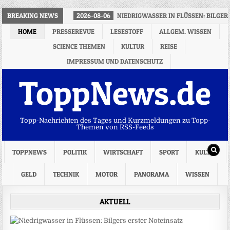
BREAKING NEWS
2026-08-06
NIEDRIGWASSER IN FLÜSSEN: BILGER
HOME
PRESSEREVUE
LESESTOFF
ALLGEM. WISSEN
SCIENCE THEMEN
KULTUR
REISE
IMPRESSUM UND DATENSCHUTZ
ToppNews.de
Topp-Nachrichten des Tages und Kurzmeldungen zu Topp-
Themen von RSS-Feeds
TOPPNEWS
POLITIK
WIRTSCHAFT
SPORT
KULTUR
GELD
TECHNIK
MOTOR
PANORAMA
WISSEN
AKTUELL