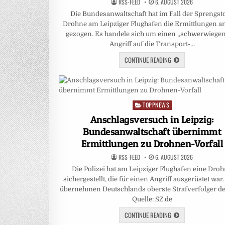
RSS-FEED
6. AUGUST 2026
Die Bundesanwaltschaft hat im Fall der Sprengsto
Drohne am Leipziger Flughafen die Ermittlungen an
gezogen. Es handele sich um einen „schwerwiege
Angriff auf die Transport-…
CONTINUE READING
TOPPNEWS
Posted
in
Anschlagsversuch in Leipzig:
Bundesanwaltschaft übernimmt
Ermittlungen zu Drohnen-Vorfall
RSS-FEED
6. AUGUST 2026
Die Polizei hat am Leipziger Flughafen eine Dro
sichergestellt, die für einen Angriff ausgerüstet war.
übernehmen Deutschlands oberste Strafverfolger den
Quelle: SZ.de
CONTINUE READING