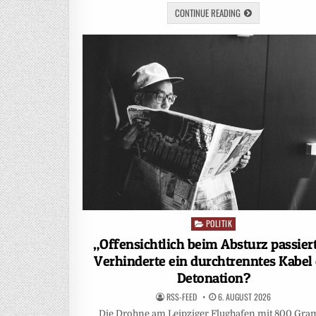
CONTINUE READING
POLITIK
Posted
in
„Offensichtlich beim Absturz passier
Verhinderte ein durchtrenntes Kabel 
Detonation?
RSS-FEED
6. AUGUST 2026
Die Drohne am Leipziger Flughafen mit 800 Gr