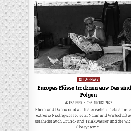
TOPPNEWS
Posted
in
Europas Flüsse trocknen aus: Das sind
Folgen
RSS-FEED
6. AUGUST 2026
Rhein und Donau sind auf historischen Tiefststände
extreme Niedrigwasser setzt Natur und Wirtschaft z
gefährdet auch Grund- und Trinkwasser und die wic
Ökosysteme…