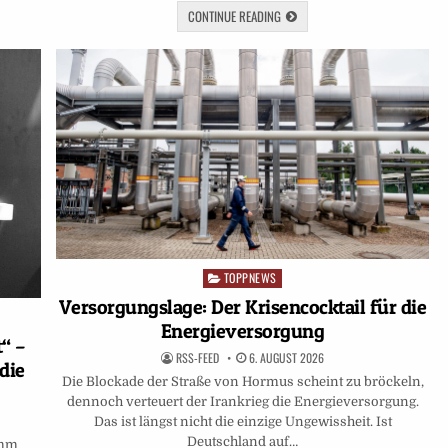
CONTINUE READING
TOPPNEWS
Posted
in
Versorgungslage: Der Krisencocktail für die
Energieversorgung
t“ –
RSS-FEED
6. AUGUST 2026
die
Die Blockade der Straße von Hormus scheint zu bröckeln,
dennoch verteuert der Irankrieg die Energieversorgung.
Das ist längst nicht die einzige Ungewissheit. Ist
Deutschland auf…
amm