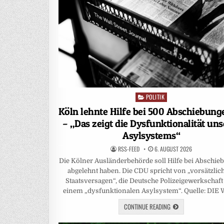
POLITIK
Posted
in
Köln lehnte Hilfe bei 500 Abschiebung
– „Das zeigt die Dysfunktionalität uns
Asylsystems“
RSS-FEED
6. AUGUST 2026
Die Kölner Ausländerbehörde soll Hilfe bei Abschi
abgelehnt haben. Die CDU spricht von „vorsätzli
Staatsversagen“, die Deutsche Polizeigewerkschaf
einem „dysfunktionalen Asylsystem“. Quelle: DIE
CONTINUE READING