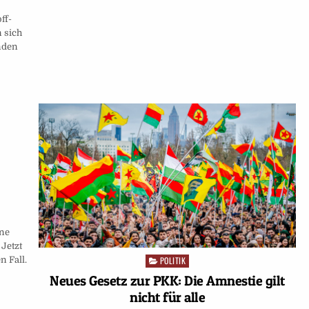
ff-
 sich
nden
hne
 Jetzt
 Fall.
POLITIK
Posted
in
Neues Gesetz zur PKK: Die Amnestie gilt
nicht für alle