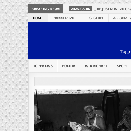
BREAKING NEWS
2026-08-06
„DIE JUSTIZ IST ZU 
HOME
PRESSEREVUE
LESESTOFF
ALLGEM. 
Topp-
TOPPNEWS
POLITIK
WIRTSCHAFT
SPORT