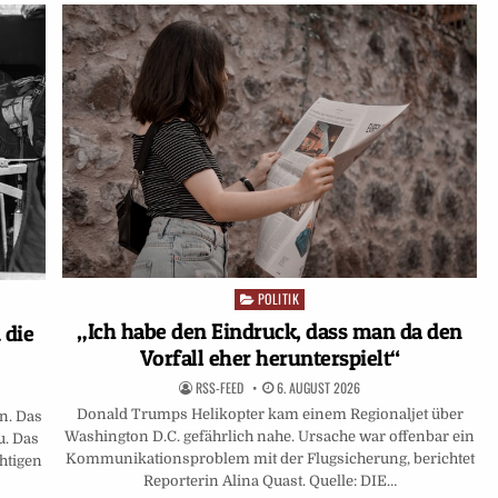
POLITIK
Posted
in
„Ich habe den Eindruck, dass man da den
 die
Vorfall eher herunterspielt“
RSS-FEED
6. AUGUST 2026
Donald Trumps Helikopter kam einem Regionaljet über
n. Das
Washington D.C. gefährlich nahe. Ursache war offenbar ein
u. Das
Kommunikationsproblem mit der Flugsicherung, berichtet
htigen
Reporterin Alina Quast. Quelle: DIE…