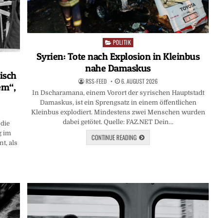
POLITIK
Posted
in
Syrien: Tote nach Explosion in Kleinbus
nahe Damaskus
isch
RSS-FEED
6. AUGUST 2026
em“,
In Dscharamana, einem Vorort der syrischen Hauptstadt
Damaskus, ist ein Sprengsatz in einem öffentlichen
Kleinbus explodiert. Mindestens zwei Menschen wurden
dabei getötet. Quelle: FAZ.NET Dein…
 die
g im
CONTINUE READING
t, als