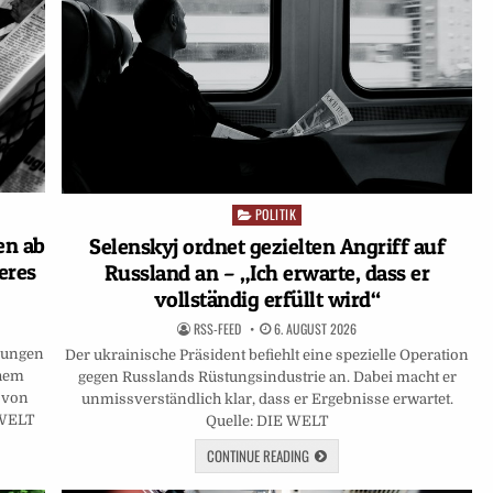
POLITIK
Posted
in
en ab
Selenskyj ordnet gezielten Angriff auf
eres
Russland an – „Ich erwarte, dass er
vollständig erfüllt wird“
RSS-FEED
6. AUGUST 2026
ebungen
Der ukrainische Präsident befiehlt eine spezielle Operation
chem
gegen Russlands Rüstungsindustrie an. Dabei macht er
t von
unmissverständlich klar, dass er Ergebnisse erwartet.
 WELT
Quelle: DIE WELT
CONTINUE READING