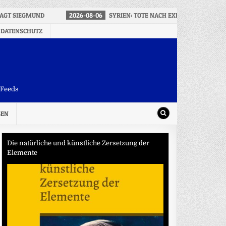
SAGT SIEGMUND
2026-08-06
SYRIEN: TOTE NACH EXPLOSION IN KL
 DATENSCHUTZ
-Feeds
SEN
Die natürliche und künstliche Zersetzung der
Elemente