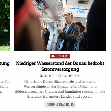
TOPPNEWS
Posted
in
ntung
Niedriger Wasserstand der Donau bedroht
Stromversorgung
RSS-FEED
6. AUGUST 2026
ien für
Historische Dürre, Hitzerekorde und sinkende
islang
Wasserstände an der Donau treffen Mittel- und
in…
Südosteuropa hart. Ungarn und Rumänien rutschen in die
Energiekrise. Andere Länder sind besser…
CONTINUE READING