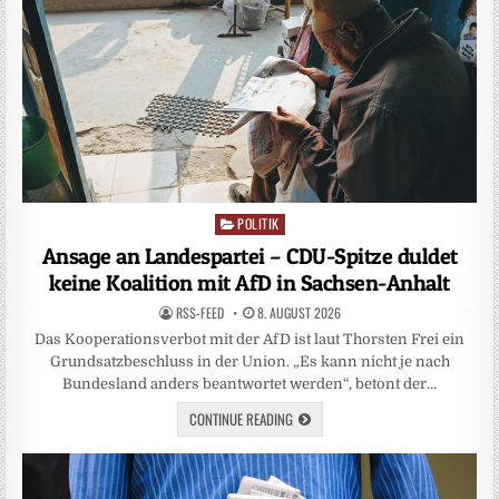
POLITIK
Posted
in
Ansage an Landespartei – CDU-Spitze duldet
keine Koalition mit AfD in Sachsen-Anhalt
RSS-FEED
8. AUGUST 2026
Das Kooperationsverbot mit der AfD ist laut Thorsten Frei ein
Grundsatzbeschluss in der Union. „Es kann nicht je nach
Bundesland anders beantwortet werden“, betont der…
CONTINUE READING