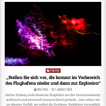
POLITIK
Posted
in
„Stellen Sie sich vor, die kommt im Vorbereich
des Flughafens nieder und dann zur Explosion“
RSS-FEED
7. AUGUST 2026
Stefan Erdweg sieht deutsche Flughäfen bei der Drohnenabwehr
technisch und personell unzureichend gerüstet. „Das sehen wir
an diesem Vorfall, wo selbst die Drohnen-Detektion vermutlich