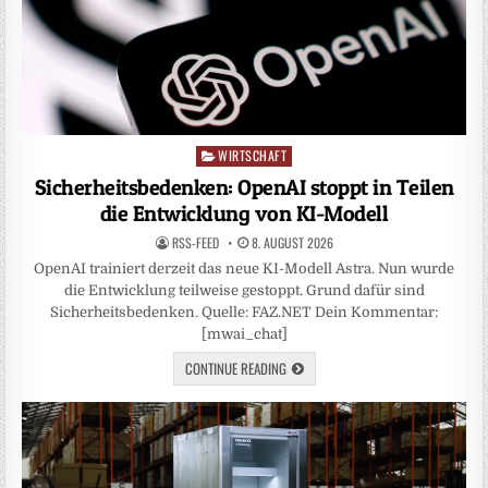
WIRTSCHAFT
Posted
in
Sicherheitsbedenken: OpenAI stoppt in Teilen
die Entwicklung von KI-Modell
RSS-FEED
8. AUGUST 2026
OpenAI trainiert derzeit das neue KI-Modell Astra. Nun wurde
die Entwicklung teilweise gestoppt. Grund dafür sind
Sicherheitsbedenken. Quelle: FAZ.NET Dein Kommentar:
[mwai_chat]
CONTINUE READING