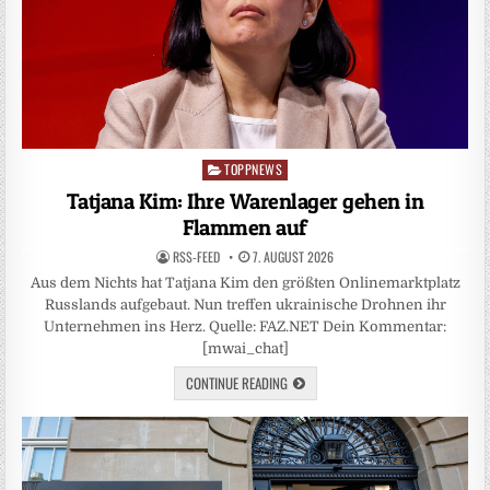
TOPPNEWS
Posted
in
Tatjana Kim: Ihre Warenlager gehen in
Flammen auf
RSS-FEED
7. AUGUST 2026
Aus dem Nichts hat Tatjana Kim den größten Onlinemarktplatz
Russlands aufgebaut. Nun treffen ukrainische Drohnen ihr
Unternehmen ins Herz. Quelle: FAZ.NET Dein Kommentar:
[mwai_chat]
CONTINUE READING