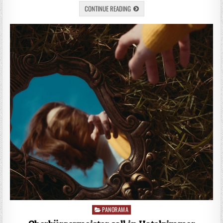
CONTINUE READING
PANORAMA
Posted
in