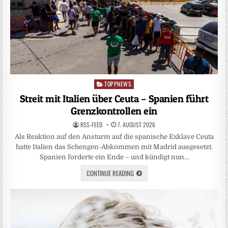
TOPPNEWS
Posted
in
Streit mit Italien über Ceuta – Spanien führt
Grenzkontrollen ein
RSS-FEED
7. AUGUST 2026
Als Reaktion auf den Ansturm auf die spanische Exklave Ceuta
hatte Italien das Schengen-Abkommen mit Madrid ausgesetzt.
Spanien forderte ein Ende – und kündigt nun…
CONTINUE READING