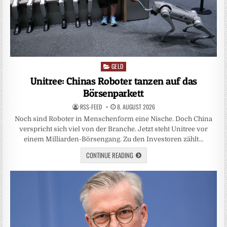
GELD
Posted
in
Unitree: Chinas Roboter tanzen auf das
Börsenparkett
RSS-FEED
8. AUGUST 2026
Noch sind Roboter in Menschenform eine Nische. Doch China
verspricht sich viel von der Branche. Jetzt steht Unitree vor
einem Milliarden-Börsengang. Zu den Investoren zählt…
CONTINUE READING