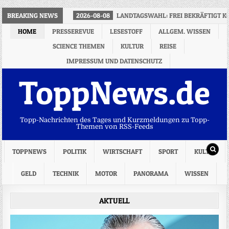
BREAKING NEWS
2026-08-08
LANDTAGSWAHL: FREI BEKRÄFTIGT K
HOME
PRESSEREVUE
LESESTOFF
ALLGEM. WISSEN
SCIENCE THEMEN
KULTUR
REISE
IMPRESSUM UND DATENSCHUTZ
ToppNews.de
Topp-Nachrichten des Tages und Kurzmeldungen zu Topp-
Themen von RSS-Feeds
TOPPNEWS
POLITIK
WIRTSCHAFT
SPORT
KULTUR
GELD
TECHNIK
MOTOR
PANORAMA
WISSEN
AKTUELL