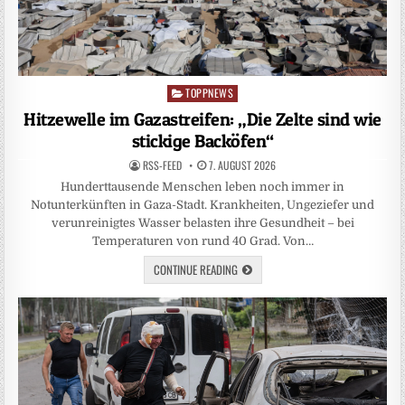
TOPPNEWS
Posted
in
Hitzewelle im Gazastreifen: „Die Zelte sind wie
stickige Backöfen“
RSS-FEED
7. AUGUST 2026
Hunderttausende Menschen leben noch immer in
Notunterkünften in Gaza-Stadt. Krankheiten, Ungeziefer und
verunreinigtes Wasser belasten ihre Gesundheit – bei
Temperaturen von rund 40 Grad. Von…
CONTINUE READING