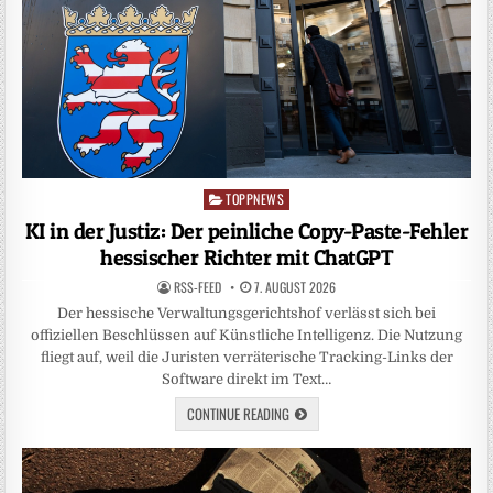
TOPPNEWS
Posted
in
KI in der Justiz: Der peinliche Copy-Paste-Fehler
hessischer Richter mit ChatGPT
RSS-FEED
7. AUGUST 2026
Der hessische Verwaltungsgerichtshof verlässt sich bei
offiziellen Beschlüssen auf Künstliche Intelligenz. Die Nutzung
fliegt auf, weil die Juristen verräterische Tracking-Links der
Software direkt im Text…
CONTINUE READING