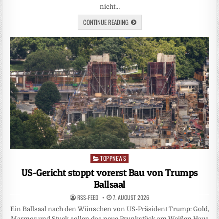
nicht…
CONTINUE READING
TOPPNEWS
Posted
in
US-Gericht stoppt vorerst Bau von Trumps
Ballsaal
RSS-FEED
7. AUGUST 2026
Ein Ballsaal nach den Wünschen von US-Präsident Trump: Gold,
Marmor und Stuck sollen das neue Prunkstück am Weißen Haus