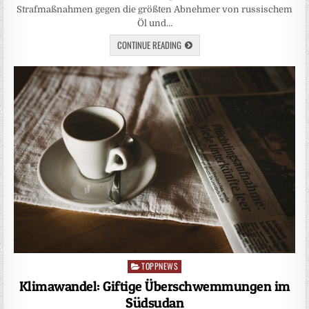
Strafmaßnahmen gegen die größten Abnehmer von russischem
Öl und…
CONTINUE READING
TOPPNEWS
Posted
in
Klimawandel: Giftige Überschwemmungen im
Südsudan