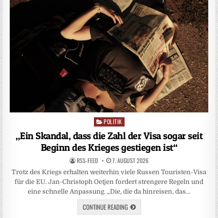
POLITIK
Posted
in
„Ein Skandal, dass die Zahl der Visa sogar seit
Beginn des Krieges gestiegen ist“
RSS-FEED
7. AUGUST 2026
Trotz des Kriegs erhalten weiterhin viele Russen Touristen-Visa
für die EU. Jan-Christoph Oetjen fordert strengere Regeln und
eine schnelle Anpassung. „Die, die da hinreisen, das…
CONTINUE READING