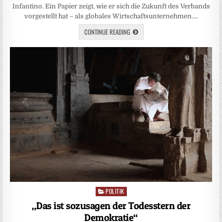
Infantino. Ein Papier zeigt, wie er sich die Zukunft des Verbands
vorgestellt hat – als globales Wirtschaftsunternehmen….
CONTINUE READING
POLITIK
Posted
in
„Das ist sozusagen der Todesstern der
Demokratie“