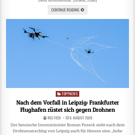
Dein Kommentar: [mwai_chat]
CONTINUE READING
TOPPNEWS
Posted
in
Nach dem Vorfall in Leipzig: Frankfurter
Flughafen rüstet sich gegen Drohnen
RSS-FEED
6. AUGUST 2026
Der hessische Innenminister Roman Poseck sieht nach dem
Drohnenanschlag von Leipzig auch für Hessen eine „hohe