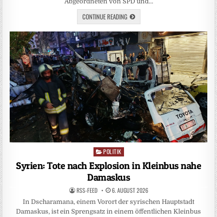
Abgeordneten von SPD und…
CONTINUE READING
POLITIK
Posted
in
Syrien: Tote nach Explosion in Kleinbus nahe
Damaskus
RSS-FEED
6. AUGUST 2026
In Dscharamana, einem Vorort der syrischen Hauptstadt
Damaskus, ist ein Sprengsatz in einem öffentlichen Kleinbus