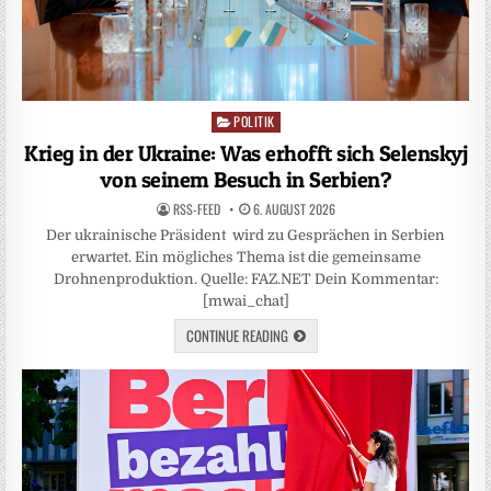
POLITIK
Posted
in
Krieg in der Ukraine: Was erhofft sich Selenskyj
von seinem Besuch in Serbien?
RSS-FEED
6. AUGUST 2026
Der ukrainische Präsident wird zu Gesprächen in Serbien
erwartet. Ein mögliches Thema ist die gemeinsame
Drohnenproduktion. Quelle: FAZ.NET Dein Kommentar:
[mwai_chat]
CONTINUE READING