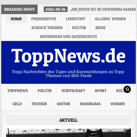
BREAKING NEWS
2026-08-06
„DIE JUSTIZ IST ZU GEWISSEM MASSE
HOME
PRESSEREVUE
LESESTOFF
ALLGEM. WISSEN
SCIENCE THEMEN
KULTUR
REISE
IMPRESSUM UND DATENSCHUTZ
ToppNews.de
Topp-Nachrichten des Tages und Kurzmeldungen zu Topp-
Themen von RSS-Feeds
TOPPNEWS
POLITIK
WIRTSCHAFT
SPORT
KULTUR
GELD
TECHNIK
MOTOR
PANORAMA
WISSEN
AKTUELL