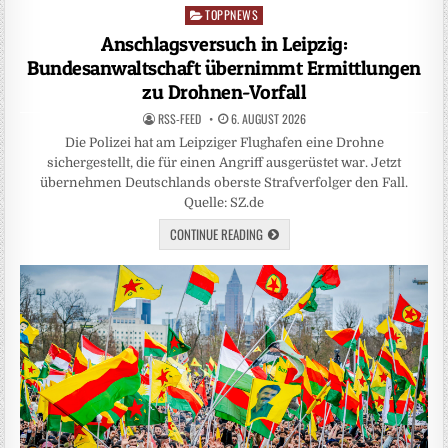
TOPPNEWS
Posted
in
Anschlagsversuch in Leipzig:
Bundesanwaltschaft übernimmt Ermittlungen
zu Drohnen-Vorfall
RSS-FEED
6. AUGUST 2026
Die Polizei hat am Leipziger Flughafen eine Drohne
sichergestellt, die für einen Angriff ausgerüstet war. Jetzt
übernehmen Deutschlands oberste Strafverfolger den Fall.
Quelle: SZ.de
CONTINUE READING