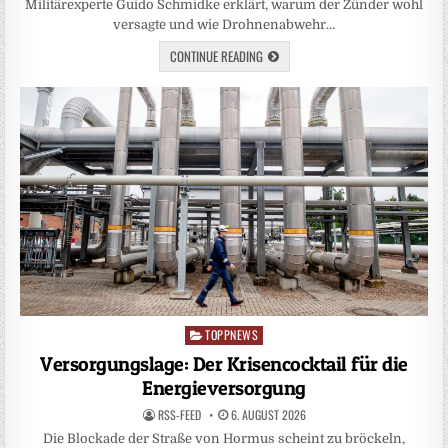
Militärexperte Guido Schmidke erklärt, warum der Zünder wohl
versagte und wie Drohnenabwehr…
CONTINUE READING
TOPPNEWS
Posted
in
Versorgungslage: Der Krisencocktail für die
Energieversorgung
RSS-FEED
6. AUGUST 2026
Die Blockade der Straße von Hormus scheint zu bröckeln,