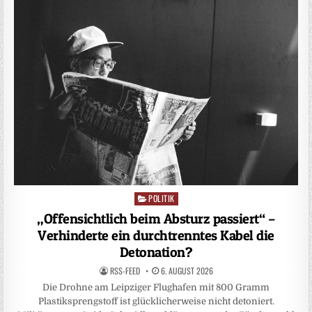
POLITIK
Posted
in
„Offensichtlich beim Absturz passiert“ –
Verhinderte ein durchtrenntes Kabel die
Detonation?
RSS-FEED
6. AUGUST 2026
Die Drohne am Leipziger Flughafen mit 800 Gramm
Plastiksprengstoff ist glücklicherweise nicht detoniert.