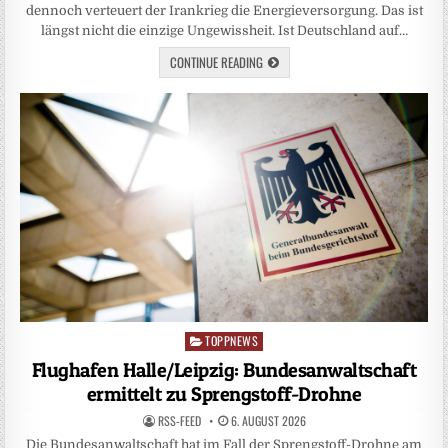
dennoch verteuert der Irankrieg die Energieversorgung. Das ist
längst nicht die einzige Ungewissheit. Ist Deutschland auf…
CONTINUE READING
TOPPNEWS
Posted
in
Flughafen Halle/Leipzig: Bundesanwaltschaft
ermittelt zu Sprengstoff-Drohne
RSS-FEED
6. AUGUST 2026
Die Bundesanwaltschaft hat im Fall der Sprengstoff-Drohne am