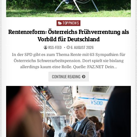
TOPPNEWS
Posted
in
Rentenreform: Österreichs Frühverrentung als
Vorbild für Deutschland
RSS-FEED
6. AUGUST 2026
In der SPD gibt es zum Thema Rente mit 63 Sympathien für
Österreichs Schwerarbeitspension. Dort spielt sie bislang
allerdings kaum eine Rolle. Quelle: FAZ.NET Dein…
CONTINUE READING