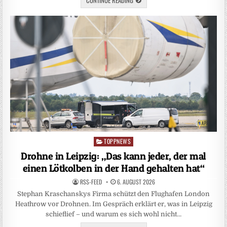
CONTINUE READING
TOPPNEWS
Posted
in
Drohne in Leipzig: „Das kann jeder, der mal
einen Lötkolben in der Hand gehalten hat“
RSS-FEED
6. AUGUST 2026
Stephan Kraschanskys Firma schützt den Flughafen London
Heathrow vor Drohnen. Im Gespräch erklärt er, was in Leipzig
schieflief – und warum es sich wohl nicht…