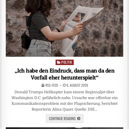
POLITIK
Posted
in
„Ich habe den Eindruck, dass man da den
Vorfall eher herunterspielt“
RSS-FEED
6. AUGUST 2026
Donald Trumps Helikopter kam einem Regionaljet über
Washington D.C. gefährlich nahe. Ursache war offenbar ein
Kommunikationsproblem mit der Flugsicherung, berichtet
Reporterin Alina Quast. Quelle: DIE…
CONTINUE READING