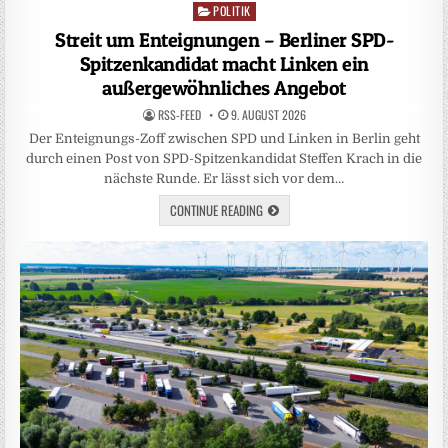
POLITIK
Posted
in
Streit um Enteignungen – Berliner SPD-
Spitzenkandidat macht Linken ein
außergewöhnliches Angebot
RSS-FEED
9. AUGUST 2026
Der Enteignungs-Zoff zwischen SPD und Linken in Berlin geht
durch einen Post von SPD-Spitzenkandidat Steffen Krach in die
nächste Runde. Er lässt sich vor dem…
CONTINUE READING