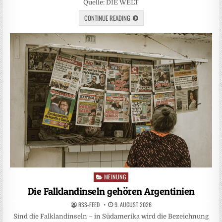
Quelle: DIE WELT
CONTINUE READING
MEINUNG
Posted
in
Die Falklandinseln gehören Argentinien
RSS-FEED
9. AUGUST 2026
Sind die Falklandinseln – in Südamerika wird die Bezeichnung