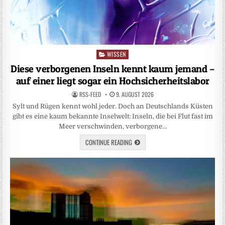
WISSEN
Posted
in
Diese verborgenen Inseln kennt kaum jemand –
auf einer liegt sogar ein Hochsicherheitslabor
RSS-FEED
9. AUGUST 2026
Sylt und Rügen kennt wohl jeder. Doch an Deutschlands Küsten
gibt es eine kaum bekannte Inselwelt: Inseln, die bei Flut fast im
Meer verschwinden, verborgene…
CONTINUE READING