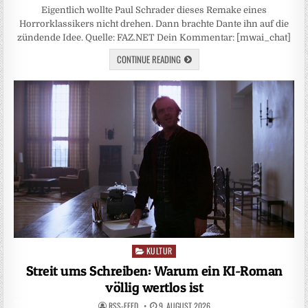
Eigentlich wollte Paul Schrader dieses Remake eines
Horrorklassikers nicht drehen. Dann brachte Dante ihn auf die
zündende Idee. Quelle: FAZ.NET Dein Kommentar: [mwai_chat]
CONTINUE READING
KULTUR
Posted
in
Streit ums Schreiben: Warum ein KI-Roman
völlig wertlos ist
RSS-FEED
9. AUGUST 2026