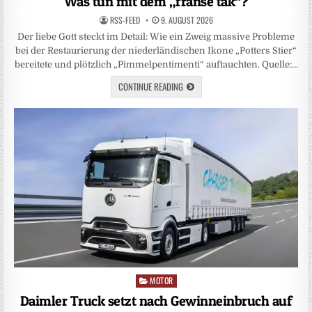
Was tun mit dem „franse tak“?
RSS-FEED
9. AUGUST 2026
Der liebe Gott steckt im Detail: Wie ein Zweig massive Probleme
bei der Restaurierung der niederländischen Ikone „Potters Stier“
bereitete und plötzlich „Pimmelpentimenti“ auftauchten. Quelle:…
CONTINUE READING
MOTOR
Posted
in
Daimler Truck setzt nach Gewinneinbruch auf