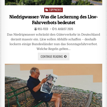
TOPPNEWS
Posted
in
Niedrigwasser: Was die Lockerung des Lkw-
Fahrverbots bedeutet
RSS-FEED
9. AUGUST 2026
Das Niedrigwasser schränkt den Güterverkehr in Deutschland
derzeit massiv ein. Lkw sollen Abhilfe schaffen – deshalb
lockern einige Bundesländer nun das Sonntagsfahrverbot.
Welche Regeln gelten…
CONTINUE READING