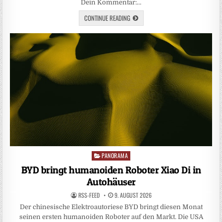
Dein Kommentar:…
CONTINUE READING
PANORAMA
Posted
in
BYD bringt humanoiden Roboter Xiao Di in
Autohäuser
RSS-FEED
9. AUGUST 2026
Der chinesische Elektroautoriese BYD bringt diesen Monat
seinen ersten humanoiden Roboter auf den Markt. Die USA