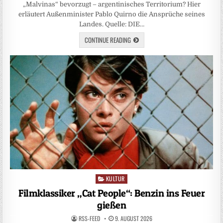
„Malvinas“ bevorzugt – argentinisches Territorium? Hier
erläutert Außenminister Pablo Quirno die Ansprüche seines
Landes. Quelle: DIE…
CONTINUE READING
KULTUR
Posted
in
Filmklassiker „Cat People“: Benzin ins Feuer
gießen
RSS-FEED
9. AUGUST 2026