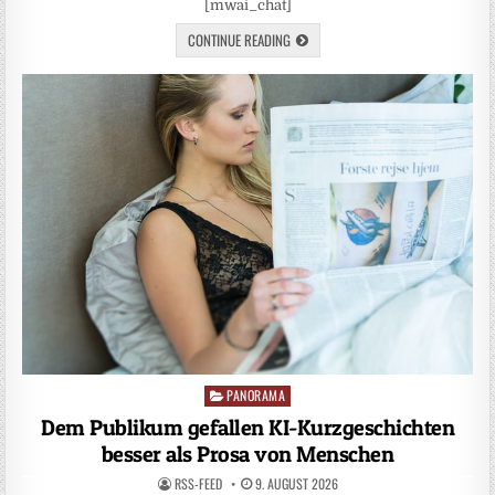
[mwai_chat]
CONTINUE READING
PANORAMA
Posted
in
Dem Publikum gefallen KI-Kurzgeschichten
besser als Prosa von Menschen
RSS-FEED
9. AUGUST 2026