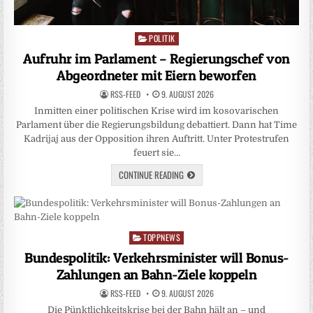
POLITIK
Posted
in
Aufruhr im Parlament – Regierungschef von
Abgeordneter mit Eiern beworfen
RSS-FEED
9. AUGUST 2026
Inmitten einer politischen Krise wird im kosovarischen
Parlament über die Regierungsbildung debattiert. Dann hat Time
Kadrijaj aus der Opposition ihren Auftritt. Unter Protestrufen
feuert sie…
CONTINUE READING
TOPPNEWS
Posted
in
Bundespolitik: Verkehrsminister will Bonus-
Zahlungen an Bahn-Ziele koppeln
RSS-FEED
9. AUGUST 2026
Die Pünktlichkeitskrise bei der Bahn hält an – und