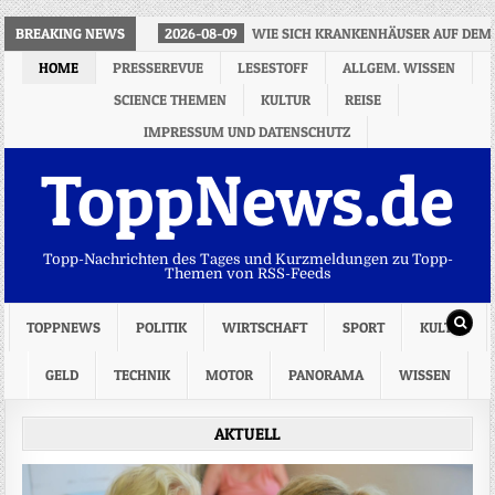
BREAKING NEWS
2026-08-09
WIE SICH KRANKENHÄUSER AUF DEM
HOME
PRESSEREVUE
LESESTOFF
ALLGEM. WISSEN
SCIENCE THEMEN
KULTUR
REISE
IMPRESSUM UND DATENSCHUTZ
ToppNews.de
Topp-Nachrichten des Tages und Kurzmeldungen zu Topp-
Themen von RSS-Feeds
TOPPNEWS
POLITIK
WIRTSCHAFT
SPORT
KULTUR
GELD
TECHNIK
MOTOR
PANORAMA
WISSEN
AKTUELL