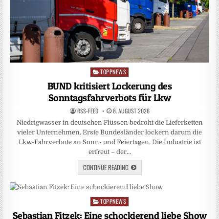
TOPPNEWS
Posted
in
BUND kritisiert Lockerung des
Sonntagsfahrverbots für Lkw
RSS-FEED
8. AUGUST 2026
Niedrigwasser in deutschen Flüssen bedroht die Lieferketten
vieler Unternehmen. Erste Bundesländer lockern darum die
Lkw-Fahrverbote an Sonn- und Feiertagen. Die Industrie ist
erfreut – der…
CONTINUE READING
TOPPNEWS
Posted
in
Sebastian Fitzek: Eine schockierend liebe Show