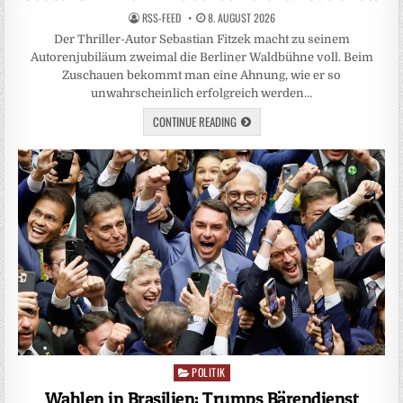
RSS-FEED
8. AUGUST 2026
Der Thriller-Autor Sebastian Fitzek macht zu seinem
Autorenjubiläum zweimal die Berliner Waldbühne voll. Beim
Zuschauen bekommt man eine Ahnung, wie er so
unwahrscheinlich erfolgreich werden…
CONTINUE READING
POLITIK
Posted
in
Wahlen in Brasilien: Trumps Bärendienst