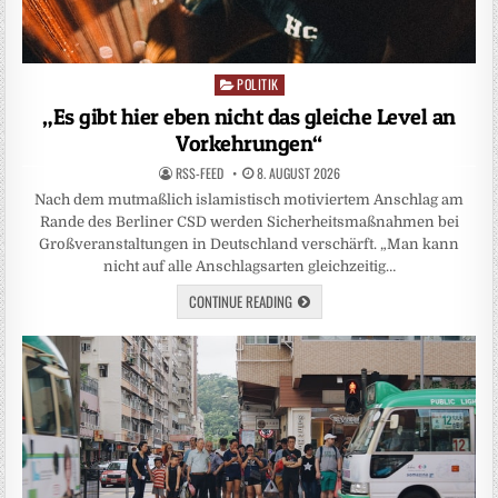
POLITIK
Posted
in
„Es gibt hier eben nicht das gleiche Level an
Vorkehrungen“
RSS-FEED
8. AUGUST 2026
Nach dem mutmaßlich islamistisch motiviertem Anschlag am
Rande des Berliner CSD werden Sicherheitsmaßnahmen bei
Großveranstaltungen in Deutschland verschärft. „Man kann
nicht auf alle Anschlagsarten gleichzeitig…
CONTINUE READING