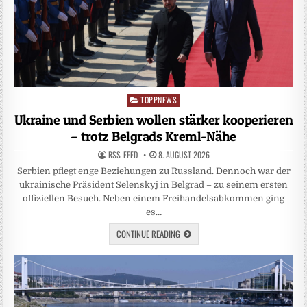
TOPPNEWS
Posted
in
Ukraine und Serbien wollen stärker kooperieren
– trotz Belgrads Kreml-Nähe
RSS-FEED
8. AUGUST 2026
Serbien pflegt enge Beziehungen zu Russland. Dennoch war der
ukrainische Präsident Selenskyj in Belgrad – zu seinem ersten
offiziellen Besuch. Neben einem Freihandelsabkommen ging
es…
CONTINUE READING