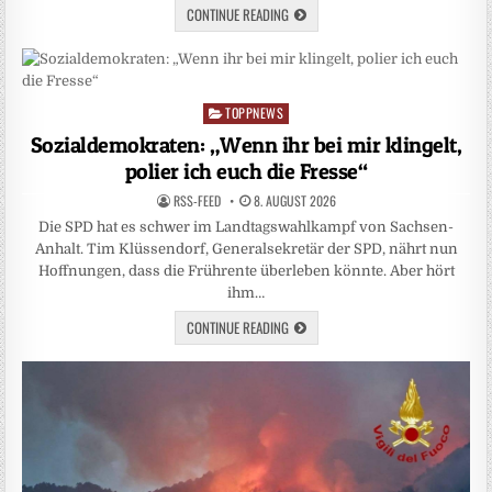
CONTINUE READING
TOPPNEWS
Posted
in
Sozialdemokraten: „Wenn ihr bei mir klingelt,
polier ich euch die Fresse“
RSS-FEED
8. AUGUST 2026
Die SPD hat es schwer im Landtagswahlkampf von Sachsen-
Anhalt. Tim Klüssendorf, Generalsekretär der SPD, nährt nun
Hoffnungen, dass die Frührente überleben könnte. Aber hört
ihm…
CONTINUE READING