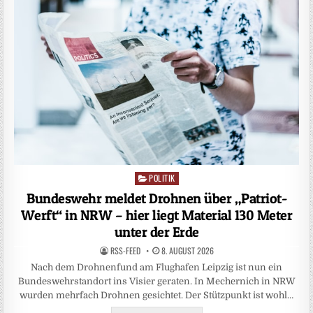
POLITIK
Posted
in
Bundeswehr meldet Drohnen über „Patriot-
Werft“ in NRW – hier liegt Material 130 Meter
unter der Erde
RSS-FEED
8. AUGUST 2026
Nach dem Drohnenfund am Flughafen Leipzig ist nun ein
Bundeswehrstandort ins Visier geraten. In Mechernich in NRW
wurden mehrfach Drohnen gesichtet. Der Stützpunkt ist wohl…