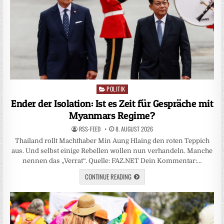
POLITIK
Posted
in
Ender der Isolation: Ist es Zeit für Gespräche mit
Myanmars Regime?
RSS-FEED
8. AUGUST 2026
Thailand rollt Machthaber Min Aung Hlaing den roten Teppich
aus. Und selbst einige Rebellen wollen nun verhandeln. Manche
nennen das „Verrat“. Quelle: FAZ.NET Dein Kommentar:…
CONTINUE READING