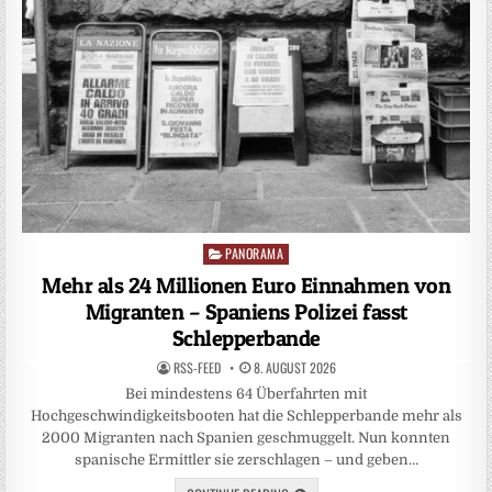
PANORAMA
Posted
in
Mehr als 24 Millionen Euro Einnahmen von
Migranten – Spaniens Polizei fasst
Schlepperbande
RSS-FEED
8. AUGUST 2026
Bei mindestens 64 Überfahrten mit
Hochgeschwindigkeitsbooten hat die Schlepperbande mehr als
2000 Migranten nach Spanien geschmuggelt. Nun konnten
spanische Ermittler sie zerschlagen – und geben…