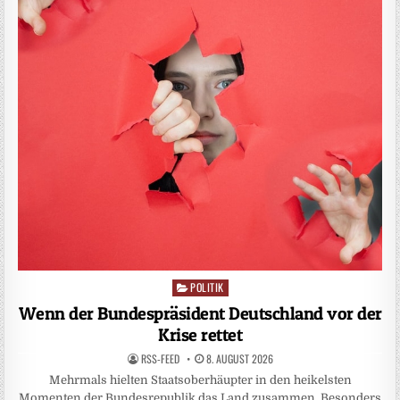
POLITIK
Posted
in
Wenn der Bundespräsident Deutschland vor der
Krise rettet
RSS-FEED
8. AUGUST 2026
Mehrmals hielten Staatsoberhäupter in den heikelsten
Momenten der Bundesrepublik das Land zusammen. Besonders