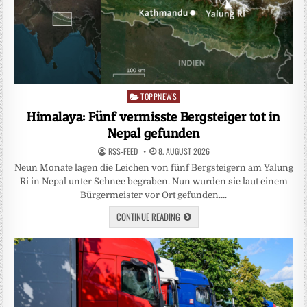
TOPPNEWS
Posted
in
Himalaya: Fünf vermisste Bergsteiger tot in
Nepal gefunden
RSS-FEED
8. AUGUST 2026
Neun Monate lagen die Leichen von fünf Bergsteigern am Yalung
Ri in Nepal unter Schnee begraben. Nun wurden sie laut einem
Bürgermeister vor Ort gefunden….
CONTINUE READING