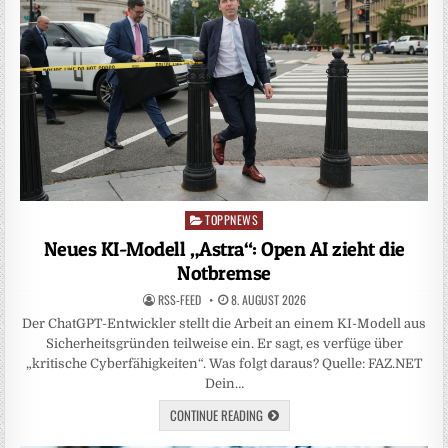
TOPPNEWS
Posted
in
Neues KI-Modell „Astra“: Open AI zieht die
Notbremse
RSS-FEED
8. AUGUST 2026
Der ChatGPT-Entwickler stellt die Arbeit an einem KI-Modell aus
Sicherheitsgründen teilweise ein. Er sagt, es verfüge über
„kritische Cyberfähigkeiten“. Was folgt daraus? Quelle: FAZ.NET
Dein…
CONTINUE READING