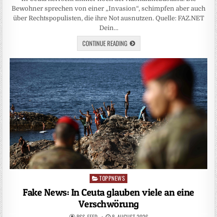
Bewohner sprechen von einer „Invasion“, schimpfen aber auch
über Rechtspopulisten, die ihre Not ausnutzen. Quelle: FAZ.NET
Dein…
CONTINUE READING
TOPPNEWS
Posted
in
Fake News: In Ceuta glauben viele an eine
Verschwörung
RSS-FEED
8. AUGUST 2026