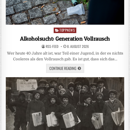
TOPPNEWS
Posted
in
Alkoholsucht: Generation Vollrausch
RSS-FEED
8. AUGUST 2026
Wer heute 40 Jahre alt ist, war Teil einer Jugend, in der es nichts
Cooleres als den Vollrausch gab. Es ist gut, dass sich das…
CONTINUE READING