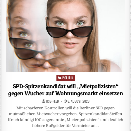
POLITIK
Posted
in
SPD-Spitzenkandidat will „Mietpolizisten“
gegen Wucher auf Wohnungsmarkt einsetzen
RSS-FEED
8. AUGUST 2026
Mit scharferen Kontrollen will die Berliner SPD gegen
mutmaßlichen Mietwucher vorgehen. Spitzenkandidat Steffen
Krach kündigt 100 sogenannte „Mietenpolizisten“ und deutlich
höhere Bußgelder für Vermieter an….