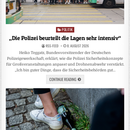
POLITIK
Posted
in
„Die Polizei beurteilt die Lagen sehr intensiv“
RSS-FEED
8. AUGUST 2026
Heiko Teggatz, Bundesvorsitzender der Deutschen
Polizeigewerkschaft, erklärt, wie die Polizei Sicherheitskonzepte
für Großveranstaltungen anpasst und Drohnenabwehr verstärkt.
„Ich bin guter Dinge, dass die Sicherheitsbehörden gut…
CONTINUE READING