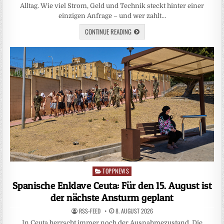
Alltag. Wie viel Strom, Geld und Technik steckt hinter einer
einzigen Anfrage – und wer zahlt…
CONTINUE READING
TOPPNEWS
Posted
in
Spanische Enklave Ceuta: Für den 15. August ist
der nächste Ansturm geplant
RSS-FEED
8. AUGUST 2026
In Ceuta herrscht immer noch der Ausnahmezustand. Die