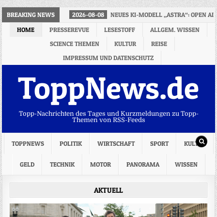
BREAKING NEWS
2026-08-08
NEUES KI-MODELL „ASTRA“: OPEN AI
HOME
PRESSEREVUE
LESESTOFF
ALLGEM. WISSEN
SCIENCE THEMEN
KULTUR
REISE
IMPRESSUM UND DATENSCHUTZ
ToppNews.de
Topp-Nachrichten des Tages und Kurzmeldungen zu Topp-
Themen von RSS-Feeds
TOPPNEWS
POLITIK
WIRTSCHAFT
SPORT
KULTUR
GELD
TECHNIK
MOTOR
PANORAMA
WISSEN
AKTUELL