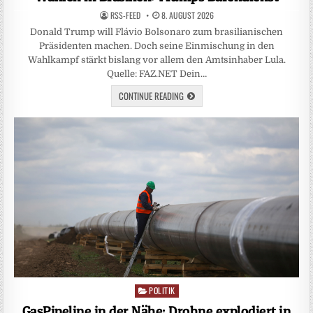
RSS-FEED
8. AUGUST 2026
Donald Trump will Flávio Bolsonaro zum brasilianischen
Präsidenten machen. Doch seine Einmischung in den
Wahlkampf stärkt bislang vor allem den Amtsinhaber Lula.
Quelle: FAZ.NET Dein…
CONTINUE READING
POLITIK
Posted
in
GasPipeline in der Nähe: Drohne explodiert in