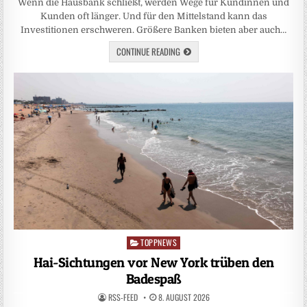
Wenn die Hausbank schließt, werden Wege für Kundinnen und
Kunden oft länger. Und für den Mittelstand kann das
Investitionen erschweren. Größere Banken bieten aber auch…
CONTINUE READING
TOPPNEWS
Posted
in
Hai-Sichtungen vor New York trüben den
Badespaß
RSS-FEED
8. AUGUST 2026