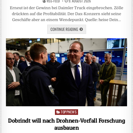
RSS-FEED
9. AUGUST 2026
Erneut ist der Gewinn bei Daimler Truck eingebrochen. Zölle
drückten auf die Profitabilität. Der Dax-Konzern sieht seine
Geschäfte aber an einem Wendepunkt. Quelle: heise Dein…
CONTINUE READING
TOPPNEWS
Posted
in
Dobrindt will nach Drohnen-Vorfall Forschung
ausbauen