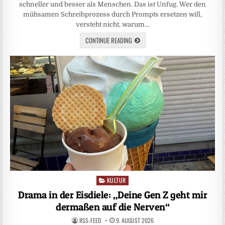
schneller und besser als Menschen. Das ist Unfug. Wer den
mühsamen Schreibprozess durch Prompts ersetzen will,
versteht nicht, warum…
CONTINUE READING
KULTUR
Posted
in
Drama in der Eisdiele: „Deine Gen Z geht mir
dermaßen auf die Nerven“
RSS-FEED
9. AUGUST 2026