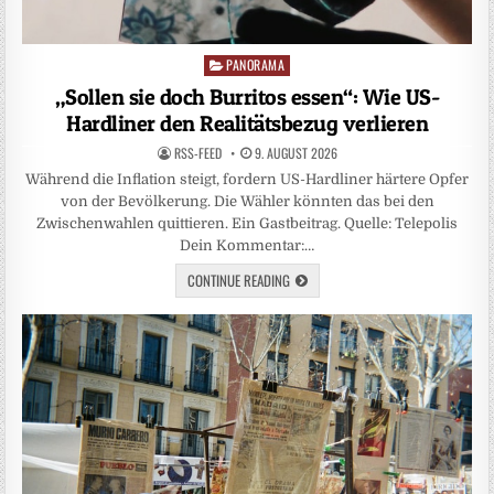
PANORAMA
Posted
in
„Sollen sie doch Burritos essen“: Wie US-
Hardliner den Realitätsbezug verlieren
RSS-FEED
9. AUGUST 2026
Während die Inflation steigt, fordern US-Hardliner härtere Opfer
von der Bevölkerung. Die Wähler könnten das bei den
Zwischenwahlen quittieren. Ein Gastbeitrag. Quelle: Telepolis
Dein Kommentar:…
CONTINUE READING