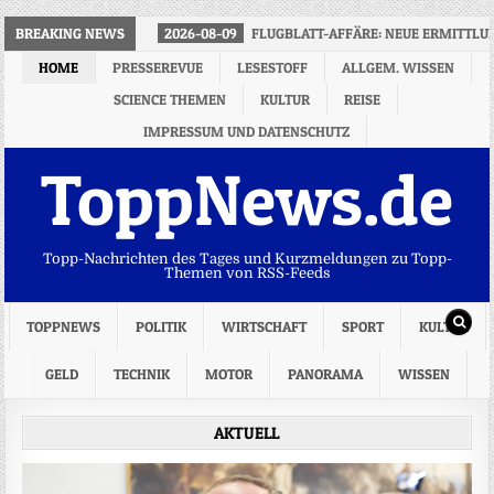
BREAKING NEWS
2026-08-09
FLUGBLATT-AFFÄRE: NEUE ERMITTL
HOME
PRESSEREVUE
LESESTOFF
ALLGEM. WISSEN
SCIENCE THEMEN
KULTUR
REISE
IMPRESSUM UND DATENSCHUTZ
ToppNews.de
Topp-Nachrichten des Tages und Kurzmeldungen zu Topp-
Themen von RSS-Feeds
TOPPNEWS
POLITIK
WIRTSCHAFT
SPORT
KULTUR
GELD
TECHNIK
MOTOR
PANORAMA
WISSEN
AKTUELL