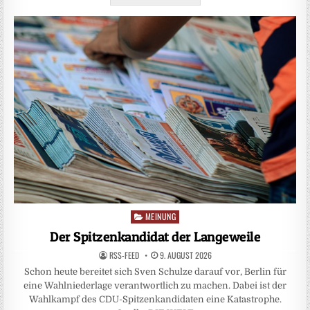
MEINUNG
Posted
in
Der Spitzenkandidat der Langeweile
RSS-FEED
9. AUGUST 2026
Schon heute bereitet sich Sven Schulze darauf vor, Berlin für
eine Wahlniederlage verantwortlich zu machen. Dabei ist der
Wahlkampf des CDU-Spitzenkandidaten eine Katastrophe.