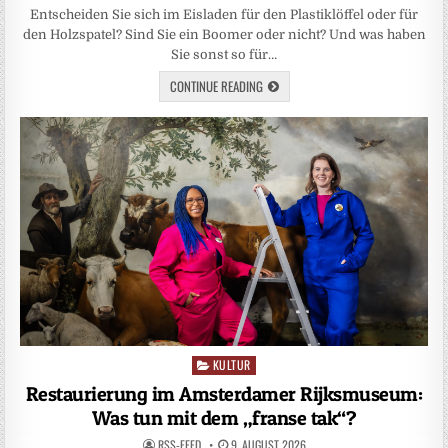
Entscheiden Sie sich im Eisladen für den Plastiklöffel oder für
den Holzspatel? Sind Sie ein Boomer oder nicht? Und was haben
Sie sonst so für…
CONTINUE READING
KULTUR
Posted
in
Restaurierung im Amsterdamer Rijksmuseum:
Was tun mit dem „franse tak“?
RSS-FEED
9. AUGUST 2026