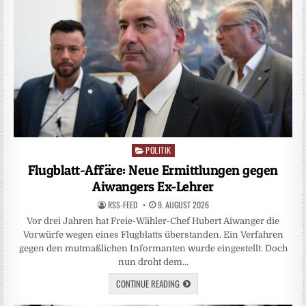
POLITIK
Posted
in
Flugblatt-Affäre: Neue Ermittlungen gegen
Aiwangers Ex-Lehrer
RSS-FEED
9. AUGUST 2026
Vor drei Jahren hat Freie-Wähler-Chef Hubert Aiwanger die
Vorwürfe wegen eines Flugblatts überstanden. Ein Verfahren
gegen den mutmaßlichen Informanten wurde eingestellt. Doch
nun droht dem…
CONTINUE READING