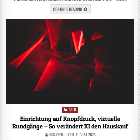
CONTINUE READING
GELD
Posted
in
Einrichtung auf Knopfdruck, virtuelle
Rundgänge – So verändert KI den Hauskauf
RSS-FEED
9. AUGUST 2026