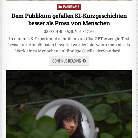
PANORAMA
Posted
in
Dem Publikum gefallen KI-Kurzgeschichten
besser als Prosa von Menschen
RSS-FEED
9. AUGUST 2026
In einem US-Experiment schnitten von ChatGPT erzeugte Text
besser ab. Am höchsten bewertet wurden sie, wenn man sie als
Werk eines Menschen ankündigte Quelle: derStandard…
CONTINUE READING