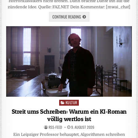
Horrorklassikers nicht drehen. Dann brachte Dante ihn auf die
zündende Idee. Quelle: FAZ.NET Dein Kommentar: [mwai_chat]
CONTINUE READING
KULTUR
Posted
in
Streit ums Schreiben: Warum ein KI-Roman
völlig wertlos ist
RSS-FEED
9. AUGUST 2026
Ein Leipziger Professor behauptet, Algorithmen schreiben