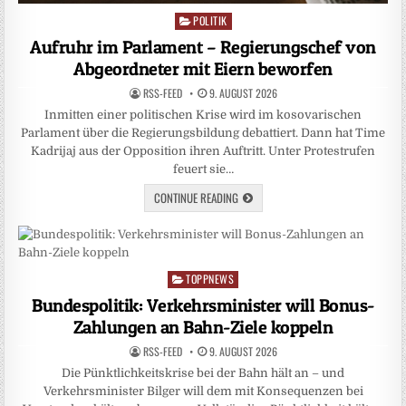
POLITIK
Posted
in
Aufruhr im Parlament – Regierungschef von
Abgeordneter mit Eiern beworfen
RSS-FEED
9. AUGUST 2026
Inmitten einer politischen Krise wird im kosovarischen
Parlament über die Regierungsbildung debattiert. Dann hat Time
Kadrijaj aus der Opposition ihren Auftritt. Unter Protestrufen
feuert sie…
CONTINUE READING
TOPPNEWS
Posted
in
Bundespolitik: Verkehrsminister will Bonus-
Zahlungen an Bahn-Ziele koppeln
RSS-FEED
9. AUGUST 2026
Die Pünktlichkeitskrise bei der Bahn hält an – und
Verkehrsminister Bilger will dem mit Konsequenzen bei