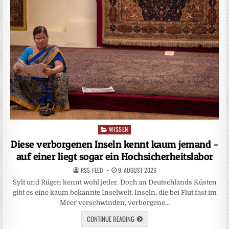
WISSEN
Posted
in
Diese verborgenen Inseln kennt kaum jemand –
auf einer liegt sogar ein Hochsicherheitslabor
RSS-FEED
9. AUGUST 2026
Sylt und Rügen kennt wohl jeder. Doch an Deutschlands Küsten
gibt es eine kaum bekannte Inselwelt: Inseln, die bei Flut fast im
Meer verschwinden, verborgene…
CONTINUE READING