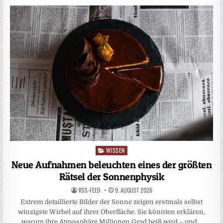
WISSEN
Posted
in
Neue Aufnahmen beleuchten eines der größten
Rätsel der Sonnenphysik
RSS-FEED
9. AUGUST 2026
Extrem detaillierte Bilder der Sonne zeigen erstmals selbst
winzigste Wirbel auf ihrer Oberfläche. Sie könnten erklären,
warum ihre Atmosphäre Millionen Grad heiß wird – und…