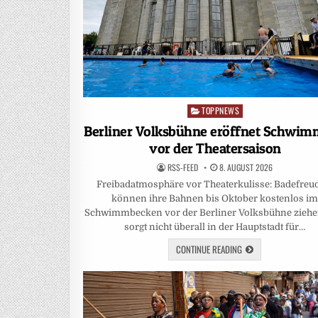
TOPPNEWS
Posted
in
Berliner Volksbühne eröffnet Schwi
vor der Theatersaison
RSS-FEED
8. AUGUST 2026
Freibadatmosphäre vor Theaterkulisse: Badefreu
können ihre Bahnen bis Oktober kostenlos i
Schwimmbecken vor der Berliner Volksbühne ziehe
sorgt nicht überall in der Hauptstadt für…
CONTINUE READING