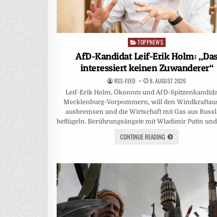
TOPPNEWS
Posted
in
AfD-Kandidat Leif-Erik Holm: „Da
interessiert keinen Zuwanderer“
RSS-FEED
8. AUGUST 2026
Leif-Erik Holm, Ökonom und AfD-Spitzenkandida
Mecklenburg-Vorpommern, will den Windkraftau
ausbremsen und die Wirtschaft mit Gas aus Russ
beflügeln. Berührungsängste mit Wladimir Putin un
CONTINUE READING