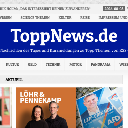
ERIK HOLM: „DAS INTERESSIERT KEINEN ZUWANDERER“
2026-08-08
WISSEN
SCIENCE THEMEN
KULTUR
REISE
IMPRESSUM UND
ToppNews.de
Nachrichten des Tages und Kurzmeldungen zu Topp-Themen von RSS
KULTUR
GELD
TECHNIK
MOTOR
PANORAMA
WIS
AKTUELL