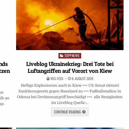
TOPPNEWS
Posted
in
ands
Liveblog Ukrainekrieg: Drei Tote bei
tzen
Luftangriffen auf Vorort von Kiew
RSS-FEED
8. AUGUST 2026
Heftige Explosionen auch in Kiew +++ US-Senat stimmt
Sanktionsgesetz gegen Russland zu +++ Fußballstadion in
us
Odessa bei Drohnenangriff beschädigt +++ alle Neuigkeiten
lb an
im Liveblog Quelle:…
mp-
CONTINUE READING