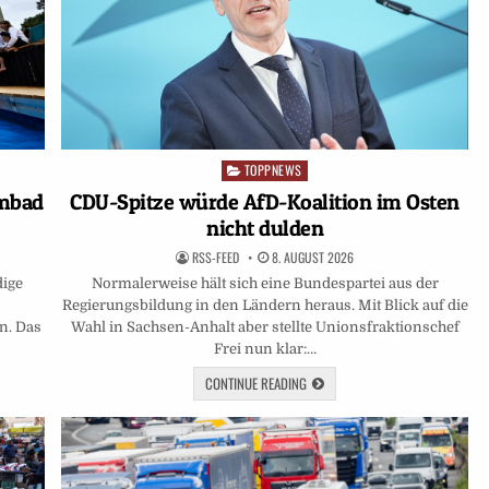
TOPPNEWS
Posted
in
mmbad
CDU-Spitze würde AfD-Koalition im Osten
nicht dulden
RSS-FEED
8. AUGUST 2026
dige
Normalerweise hält sich eine Bundespartei aus der
m
Regierungsbildung in den Ländern heraus. Mit Blick auf die
n. Das
Wahl in Sachsen-Anhalt aber stellte Unionsfraktionschef
Frei nun klar:…
CONTINUE READING