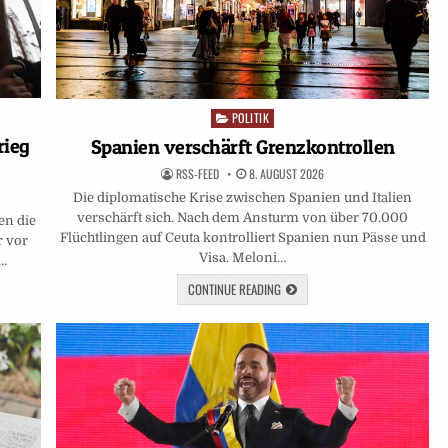
POLITIK
Posted
in
rieg
Spanien verschärft Grenzkontrollen
RSS-FEED
8. AUGUST 2026
Die diplomatische Krise zwischen Spanien und Italien
verschärft sich. Nach dem Ansturm von über 70.000
en die
Flüchtlingen auf Ceuta kontrolliert Spanien nun Pässe und
r vor
Visa. Meloni…
n…
CONTINUE READING