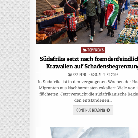
TOPPNEWS
Posted
in
Südafrika setzt nach fremdenfeindli
Krawallen auf Schadensbegrenzun
RSS-FEED
8. AUGUST 2026
In Südafrika ist in den vergangenen Wochen der Ha
Migranten aus Nachbarstaaten eskaliert. Viele von 
flüchteten. Jetzt versucht die südafrikanische Regi
den entstandenen…
CONTINUE READING