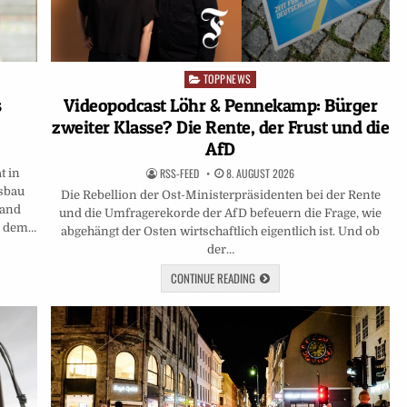
TOPPNEWS
Posted
in
Videopodcast Löhr & Pennekamp: Bürger
s
zweiter Klasse? Die Rente, der Frust und die
AfD
RSS-FEED
8. AUGUST 2026
t in
sbau
Die Rebellion der Ost-Ministerpräsidenten bei der Rente
land
und die Umfragerekorde der AfD befeuern die Frage, wie
d dem…
abgehängt der Osten wirtschaftlich eigentlich ist. Und ob
der…
CONTINUE READING