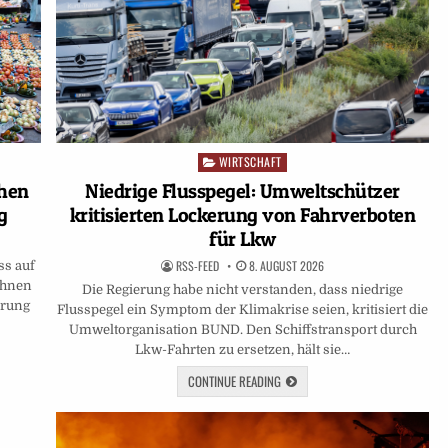
WIRTSCHAFT
Posted
in
chen
Niedrige Flusspegel: Umweltschützer
g
kritisierten Lockerung von Fahrverboten
für Lkw
RSS-FEED
8. AUGUST 2026
ss auf
ihnen
Die Regierung habe nicht verstanden, dass niedrige
erung
Flusspegel ein Symptom der Klimakrise seien, kritisiert die
Umweltorganisation BUND. Den Schiffstransport durch
Lkw-Fahrten zu ersetzen, hält sie…
CONTINUE READING