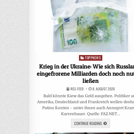
TOPPNEWS
Posted
in
Krieg in der Ukraine: Wie sich Russl
eingefrorene Milliarden doch noch nu
ließen
RSS-FEED
8. AUGUST 2026
Bald könnte Kiew das Geld ausgehen. Politiker a
Amerika, Deutschland und Frankreich wollen desha
Putins Konten – unter ihnen auch Annegret Kra
Karrenbauer. Quelle: FAZ.NET…
CONTINUE READING