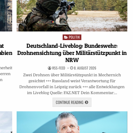
POLITIK
Posted
in
at
Deutschland-Liveblog: Bundeswehr:
abien
Drohnensichtung über Militärstützpunkt in
NRW
RSS-FEED
8. AUGUST 2026
herheit
perren
Zwei Drohnen über Militärstützpunkt in Mechernich
en
gesichtet +++ Russland weist Verantwortung für
Drohnenvorfall in Leipzig zurück +++ alle Entwicklungen
im Liveblog Quelle: FAZ.NET Dein Kommentar:…
CONTINUE READING