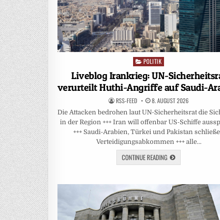
POLITIK
Posted
in
Liveblog Irankrieg: UN-Sicherheitsr
verurteilt Huthi-Angriffe auf Saudi-Ar
RSS-FEED
8. AUGUST 2026
Die Attacken bedrohen laut UN-Sicherheitsrat die Sic
in der Region +++ Iran will offenbar US-Schiffe auss
+++ Saudi-Arabien, Türkei und Pakistan schließ
Verteidigungsabkommen +++ alle…
CONTINUE READING