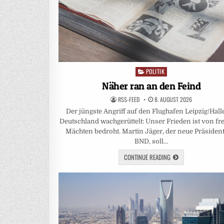
POLITIK
Posted
in
Näher ran an den Feind
RSS-FEED
8. AUGUST 2026
Der jüngste Angriff auf den Flughafen Leipzig/Hall
Deutschland wachgerüttelt: Unser Frieden ist von f
Mächten bedroht. Martin Jäger, der neue Präsiden
BND, soll…
CONTINUE READING