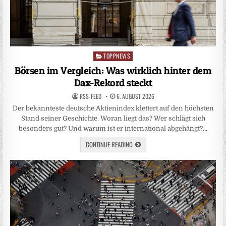
TOPPNEWS
Posted
in
Börsen im Vergleich: Was wirklich hinter dem
Dax-Rekord steckt
RSS-FEED
6. AUGUST 2026
Der bekannteste deutsche Aktienindex klettert auf den höchsten
Stand seiner Geschichte. Woran liegt das? Wer schlägt sich
besonders gut? Und warum ist er international abgehängt?…
CONTINUE READING