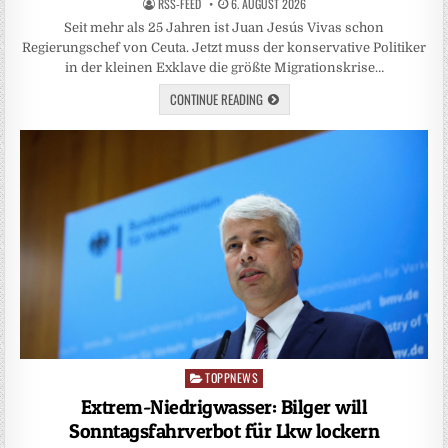
RSS-FEED
6. AUGUST 2026
Seit mehr als 25 Jahren ist Juan Jesús Vivas schon
Regierungschef von Ceuta. Jetzt muss der konservative Politiker
in der kleinen Exklave die größte Migrationskrise…
CONTINUE READING
TOPPNEWS
Posted
in
Extrem-Niedrigwasser: Bilger will
Sonntagsfahrverbot für Lkw lockern