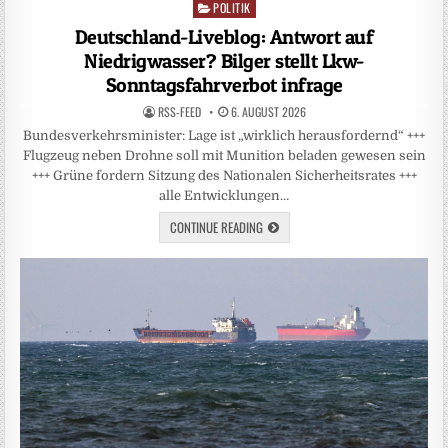
POLITIK
Posted
in
Deutschland-Liveblog: Antwort auf
Niedrigwasser? Bilger stellt Lkw-
Sonntagsfahrverbot infrage
RSS-FEED
6. AUGUST 2026
Bundesverkehrsminister: Lage ist „wirklich herausfordernd“ +++
Flugzeug neben Drohne soll mit Munition beladen gewesen sein
+++ Grüne fordern Sitzung des Nationalen Sicherheitsrates +++
alle Entwicklungen…
CONTINUE READING