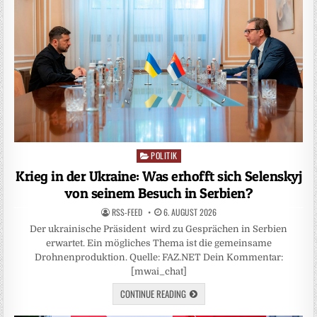
POLITIK
Posted
in
Krieg in der Ukraine: Was erhofft sich Selenskyj
von seinem Besuch in Serbien?
RSS-FEED
6. AUGUST 2026
Der ukrainische Präsident wird zu Gesprächen in Serbien
erwartet. Ein mögliches Thema ist die gemeinsame
Drohnenproduktion. Quelle: FAZ.NET Dein Kommentar:
[mwai_chat]
CONTINUE READING