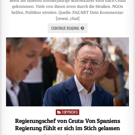
Mehr als tausend minderjährige Marokkaner sind nach Ceuta
gekommen. Viele von ihnen irren durch die Straßen. NGOs
helfen, Politiker streiten. Quelle: FAZ.NET Dein Kommentar:
[mwai_chat]
CONTINUE READING
TOPPNEWS
Posted
in
Regierungschef von Ceuta: Von Spaniens
Regierung fühlt er sich im Stich gelassen