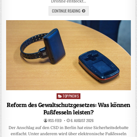
Drohne entdeckt…
CONTINUE READING
TOPPNEWS
Posted
in
Reform des Gewaltschutzgesetzes: Was können
Fußfesseln leisten?
RSS-FEED
6. AUGUST 2026
Der Anschlag auf den CSD in Berlin hat eine Sicherheitsdebatte
entfacht. Unter anderem wird über elektronische Fußfesseln