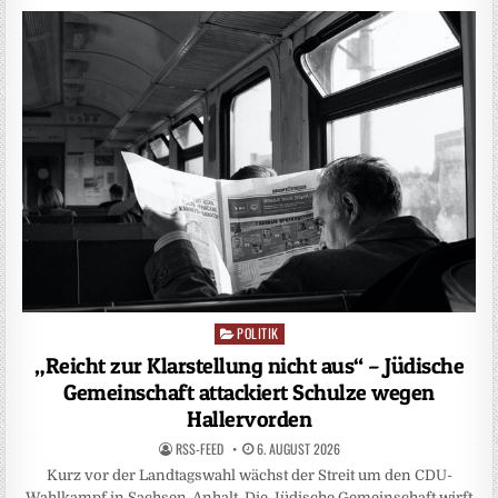
POLITIK
Posted
in
„Reicht zur Klarstellung nicht aus“ – Jüdische
Gemeinschaft attackiert Schulze wegen
Hallervorden
RSS-FEED
6. AUGUST 2026
Kurz vor der Landtagswahl wächst der Streit um den CDU-
Wahlkampf in Sachsen-Anhalt. Die Jüdische Gemeinschaft wirft