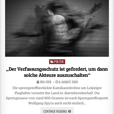
POLITIK
Posted
in
„Der Verfassungsschutz ist gefordert, um dann
solche Akteure auszuschalten“
RSS-FEED
6. AUGUST 2026
Die sprengstoffbestückte Kamikazedrohne am Leipziger
Flughafen versetzt das Land in Alarmbereitschaft. Die
Sprengmasse von rund 800 Gramm ist nach Sprengstoffexperte
Wolfgang Spyra auch nicht einfach…
CONTINUE READING