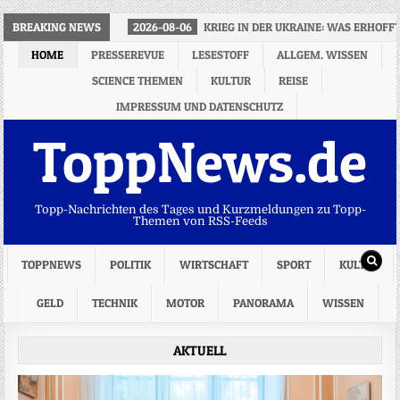
BREAKING NEWS
2026-08-06
KRIEG IN DER UKRAINE: WAS ERHOFF
HOME
PRESSEREVUE
LESESTOFF
ALLGEM. WISSEN
SCIENCE THEMEN
KULTUR
REISE
IMPRESSUM UND DATENSCHUTZ
ToppNews.de
Topp-Nachrichten des Tages und Kurzmeldungen zu Topp-
Themen von RSS-Feeds
TOPPNEWS
POLITIK
WIRTSCHAFT
SPORT
KULTUR
GELD
TECHNIK
MOTOR
PANORAMA
WISSEN
AKTUELL