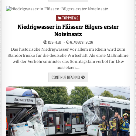
TOPPNEWS
Posted
in
Niedrigwasser in Flüssen: Bilgers erster
Noteinsatz
RSS-FEED
6. AUGUST 2026
Das historische Niedrigwasser vor allem im Rhein wird zum
Standortrisiko für die deutsche Wirtschaft. Als erste Maßnahme
will der Verkehrsminister das Sonntagsfahrverbot für Lkw
aussetzen….
CONTINUE READING