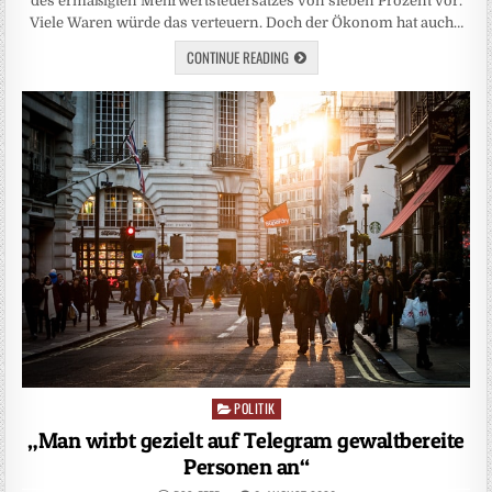
des ermäßigten Mehrwertsteuersatzes von sieben Prozent vor.
Viele Waren würde das verteuern. Doch der Ökonom hat auch…
CONTINUE READING
POLITIK
Posted
in
„Man wirbt gezielt auf Telegram gewaltbereite
Personen an“