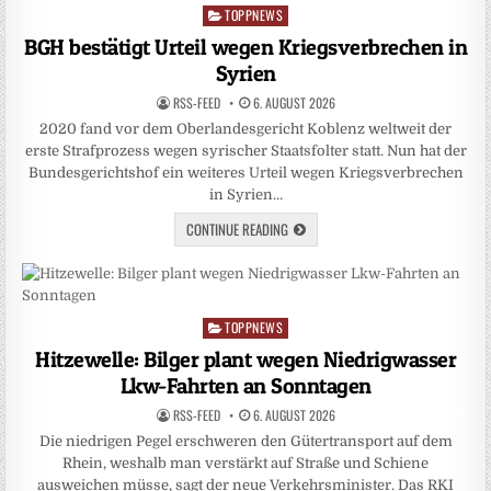
TOPPNEWS
Posted
in
BGH bestätigt Urteil wegen Kriegsverbrechen in
Syrien
RSS-FEED
6. AUGUST 2026
2020 fand vor dem Oberlandesgericht Koblenz weltweit der
erste Strafprozess wegen syrischer Staatsfolter statt. Nun hat der
Bundesgerichtshof ein weiteres Urteil wegen Kriegsverbrechen
in Syrien…
CONTINUE READING
TOPPNEWS
Posted
in
Hitzewelle: Bilger plant wegen Niedrigwasser
Lkw-Fahrten an Sonntagen
RSS-FEED
6. AUGUST 2026
Die niedrigen Pegel erschweren den Gütertransport auf dem
Rhein, weshalb man verstärkt auf Straße und Schiene
ausweichen müsse, sagt der neue Verkehrsminister. Das RKI