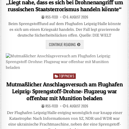
„Liegt nahe, dass es sich bei Drohnenangriff um
russischen Staatsterrorismus handeln könnte“
RSS-FEED
6. AUGUST 2026
Beim Sprengstofffund auf dem Flughafen Leipzig/Halle könnte
es sich um einen Kriegsakt handeln. Der Fall legt gravierende
deutsche Sicherheitslücken offen. Quelle: DIE WELT
CONTINUE READING
TOPPNEWS
Posted
in
Mutmaßlicher Anschlagsversuch am Flughafen
Leipzig: Sprengstoff-Drohne: Flugzeug war
offenbar mit Munition beladen
RSS-FEED
6. AUGUST 2026
Der Flughafen Leipzig/Halle entging womöglich nur knapp einer
Katastrophe: Nach Informationen von SZ, NDR und WDR war
eine ukrainische Frachtmaschine, neben der eine Sprengstoff-