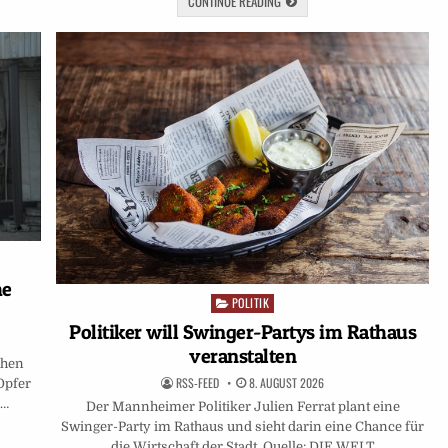
CONTINUE READING
he
POLITIK
Posted
in
Politiker will Swinger-Partys im Rathaus
veranstalten
chen
RSS-FEED
8. AUGUST 2026
 Opfer
e…
Der Mannheimer Politiker Julien Ferrat plant eine
Swinger-Party im Rathaus und sieht darin eine Chance für
die Wirtschaft der Stadt. Quelle: DIE WELT