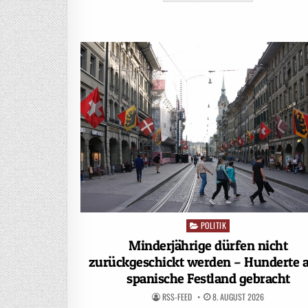
POLITIK
Posted
in
Minderjährige dürfen nicht
zurückgeschickt werden – Hunderte 
spanische Festland gebracht
RSS-FEED
8. AUGUST 2026