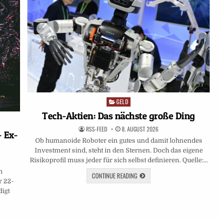
GELD
Posted
in
Tech-Aktien: Das nächste große Ding
RSS-FEED
8. AUGUST 2026
 Ex-
Ob humanoide Roboter ein gutes und damit lohnendes
Investment sind, steht in den Sternen. Doch das eigene
Risikoprofil muss jeder für sich selbst definieren. Quelle:…
h
CONTINUE READING
r 22-
digt