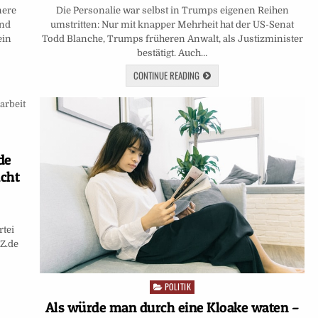
Die Personalie war selbst in Trumps eigenen Reihen
nere
umstritten: Nur mit knapper Mehrheit hat der US-Senat
end
Todd Blanche, Trumps früheren Anwalt, als Justizminister
ein
bestätigt. Auch…
CONTINUE READING
de
cht
rtei
SZ.de
POLITIK
Posted
in
Als würde man durch eine Kloake waten –