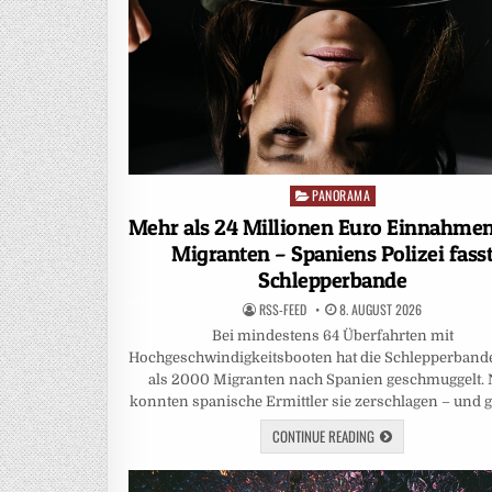
PANORAMA
Posted
in
Mehr als 24 Millionen Euro Einnahme
Migranten – Spaniens Polizei fass
Schlepperbande
RSS-FEED
8. AUGUST 2026
Bei mindestens 64 Überfahrten mit
Hochgeschwindigkeitsbooten hat die Schlepperband
als 2000 Migranten nach Spanien geschmuggelt.
konnten spanische Ermittler sie zerschlagen – und
CONTINUE READING