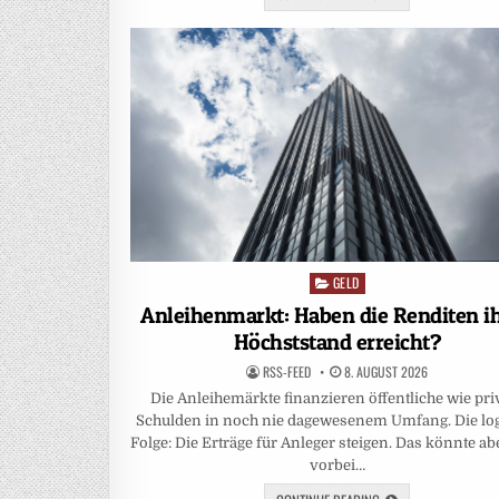
GELD
Posted
in
Anleihenmarkt: Haben die Renditen i
Höchststand erreicht?
RSS-FEED
8. AUGUST 2026
Die Anleihemärkte finanzieren öffentliche wie pri
Schulden in noch nie da­gewesenem Umfang. Die lo
Folge: Die Erträge für Anleger steigen. Das könnte ab
vorbei…