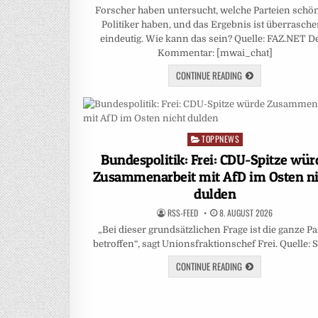
Forscher haben untersucht, welche Parteien schö
Politiker haben, und das Ergebnis ist überrasch
eindeutig. Wie kann das sein? Quelle: FAZ.NET D
Kommentar: [mwai_chat]
CONTINUE READING
TOPPNEWS
Posted
in
Bundespolitik: Frei: CDU-Spitze wür
Zusammenarbeit mit AfD im Osten ni
dulden
RSS-FEED
8. AUGUST 2026
„Bei dieser grundsätzlichen Frage ist die ganze Pa
betroffen“, sagt Unionsfraktionschef Frei. Quelle: 
CONTINUE READING