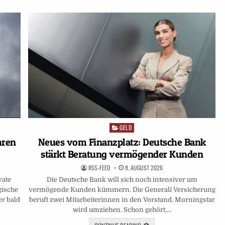
GELD
Posted
in
hren
Neues vom Finanzplatz: Deutsche Bank
stärkt Beratung vermögender Kunden
RSS-FEED
8. AUGUST 2026
vate
Die Deutsche Bank will sich noch intensiver um
gische
vermögende Kunden kümmern. Die Generali Versicherung
er bald
beruft zwei Mitarbeiterinnen in den Vorstand. Morningstar
wird umziehen. Schon gehört,…