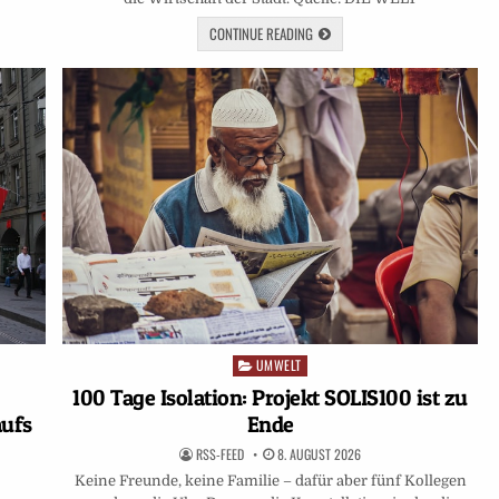
CONTINUE READING
UMWELT
Posted
in
100 Tage Isolation: Projekt SOLIS100 ist zu
aufs
Ende
RSS-FEED
8. AUGUST 2026
Keine Freunde, keine Familie – dafür aber fünf Kollegen