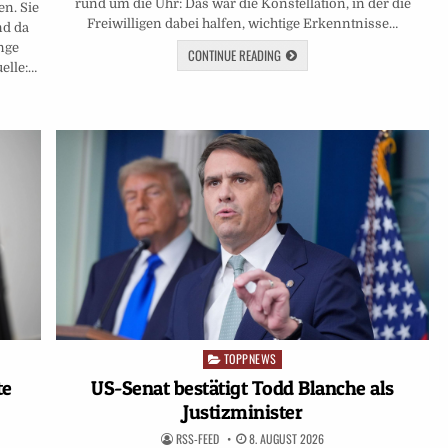
rund um die Uhr: Das war die Konstellation, in der die
en. Sie
Freiwilligen dabei halfen, wichtige Erkenntnisse…
nd da
nge
CONTINUE READING
elle:…
TOPPNEWS
Posted
in
US-Senat bestätigt Todd Blanche als
te
Justizminister
RSS-FEED
8. AUGUST 2026