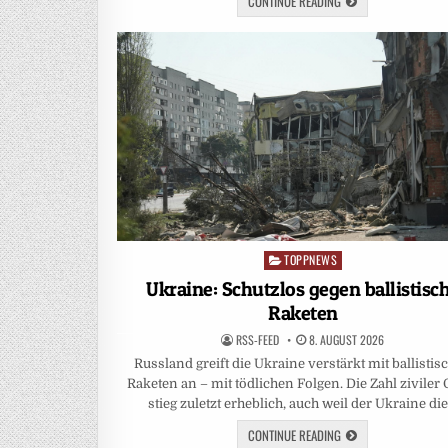
CONTINUE READING
TOPPNEWS
Posted
in
Ukraine: Schutzlos gegen ballistisc
Raketen
RSS-FEED
8. AUGUST 2026
Russland greift die Ukraine verstärkt mit ballistis
Raketen an – mit tödlichen Folgen. Die Zahl ziviler
stieg zuletzt erheblich, auch weil der Ukraine di
CONTINUE READING