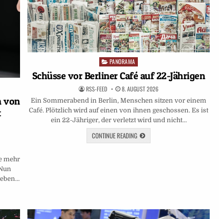
PANORAMA
Posted
in
Schüsse vor Berliner Café auf 22-Jährigen
RSS-FEED
8. AUGUST 2026
n von
Ein Sommerabend in Berlin, Menschen sitzen vor einem
Café. Plötzlich wird auf einen von ihnen geschossen. Es ist
t
ein 22-Jähriger, der verletzt wird und nicht…
CONTINUE READING
e mehr
 Nun
 geben…