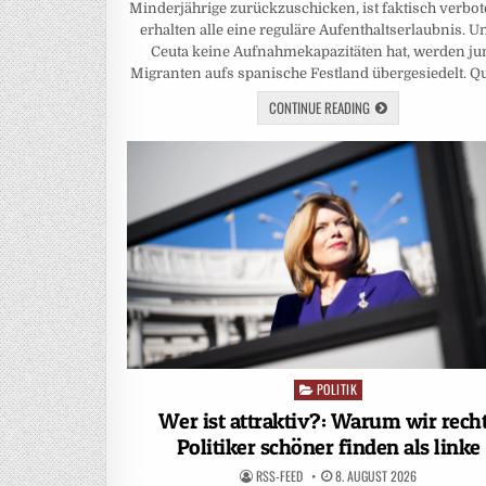
Minderjährige zurückzuschicken, ist faktisch verbot
erhalten alle eine reguläre Aufenthaltserlaubnis. U
Ceuta keine Aufnahmekapazitäten hat, werden ju
Migranten aufs spanische Festland übergesiedelt. Qu
CONTINUE READING
POLITIK
Posted
in
Wer ist attraktiv?: Warum wir rech
Politiker schöner finden als linke
RSS-FEED
8. AUGUST 2026