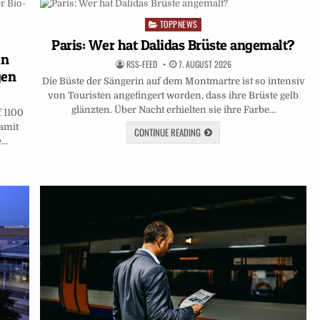
TOPPNEWS
Posted
in
Paris: Wer hat Dalidas Brüste angemalt?
en
RSS-FEED
7. AUGUST 2026
gen
Die Büste der Sängerin auf dem Montmartre ist so intensiv
von Touristen angefingert worden, dass ihre Brüste gelb
glänzten. Über Nacht erhielten sie ihre Farbe…
f 1100
amit
CONTINUE READING
e…