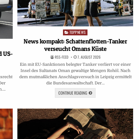
TOPPNEWS
Posted
in
News kompakt: Schattenflotten-Tanker
verseucht Omans Küste
d US-
RSS-FEED
7. AUGUST 2026
Ein mit EU-Sanktionen belegter Tanker verliert vor einer
Insel des Sultanats Oman gewaltige Mengen Rohöl. Nach
dem mutmaßlichen Anschlagsversuch in Leipzig ermittelt
tsrecht
die Bundesanwaltschaft. Der…
Der
n….
CONTINUE READING