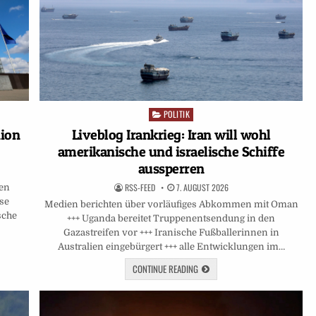
POLITIK
Posted
in
nion
Liveblog Irankrieg: Iran will wohl
amerikanische und israelische Schiffe
aussperren
RSS-FEED
7. AUGUST 2026
ten
ese
Medien berichten über vorläufiges Abkommen mit Oman
sche
+++ Uganda bereitet Truppenentsendung in den
Gazastreifen vor +++ Iranische Fußballerinnen in
Australien eingebürgert +++ alle Entwicklungen im…
CONTINUE READING