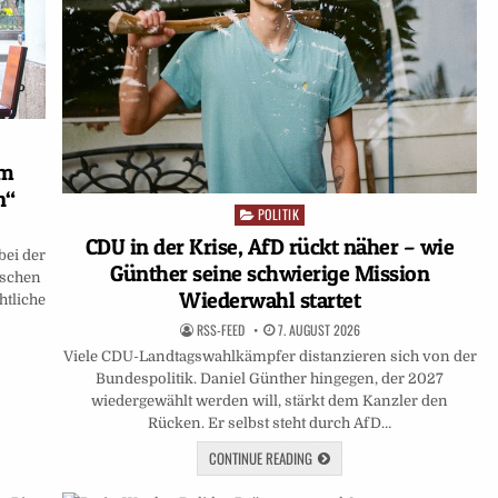
em
n“
POLITIK
Posted
in
CDU in der Krise, AfD rückt näher – wie
bei der
Günther seine schwierige Mission
nschen
Wiederwahl startet
htliche
RSS-FEED
7. AUGUST 2026
Viele CDU-Landtagswahlkämpfer distanzieren sich von der
Bundespolitik. Daniel Günther hingegen, der 2027
wiedergewählt werden will, stärkt dem Kanzler den
Rücken. Er selbst steht durch AfD…
CONTINUE READING