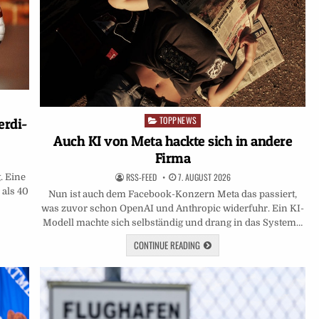
TOPPNEWS
Posted
erdi-
in
Auch KI von Meta hackte sich in andere
Firma
RSS-FEED
7. AUGUST 2026
. Eine
 als 40
Nun ist auch dem Facebook-Konzern Meta das passiert,
was zuvor schon OpenAI und Anthropic widerfuhr. Ein KI-
Modell machte sich selbständig und drang in das System…
CONTINUE READING