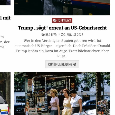
l mit
TOPPNEWS
Posted
in
Trump „sägt“ erneut an US-Geburtsrecht
RSS-FEED
7. AUGUST 2026
 am
Wer in den Vereinigten Staaten geboren wird, ist
n, der
automatisch US-Bürger – eigentlich. Doch Präsident Donald
ema
Trump ist das ein Dorn im Auge. Trotz höchstrichterlicher
Rüge…
CONTINUE READING