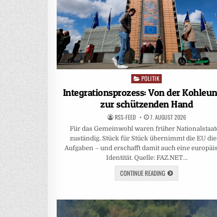
POLITIK
Posted
in
Integrationsprozess: Von der Kohleu
zur schützenden Hand
RSS-FEED
7. AUGUST 2026
Für das Gemeinwohl waren früher Nationalstaa
zuständig. Stück für Stück übernimmt die EU di
Aufgaben – und erschafft damit auch eine europäi
Identität. Quelle: FAZ.NET…
CONTINUE READING