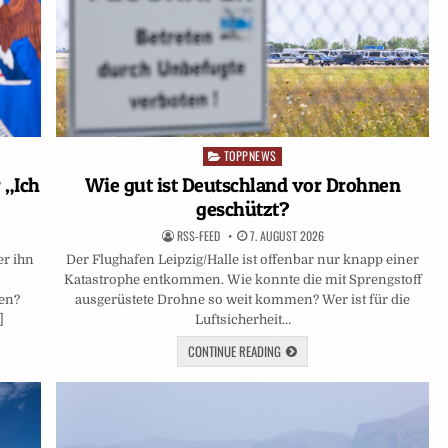
TOPPNEWS
Posted
in
 „Ich
Wie gut ist Deutschland vor Drohnen
geschützt?
RSS-FEED
7. AUGUST 2026
er ihn
Der Flughafen Leipzig/Halle ist offenbar nur knapp einer
Katastrophe entkommen. Wie konnte die mit Sprengstoff
en?
ausgerüstete Drohne so weit kommen? Wer ist für die
]
Luftsicherheit…
CONTINUE READING