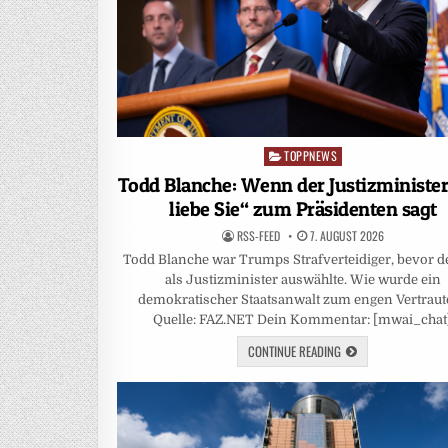
TOPPNEWS
Posted
in
Todd Blanche: Wenn der Justizminister
liebe Sie“ zum Präsidenten sagt
RSS-FEED
7. AUGUST 2026
Todd Blanche war Trumps Strafverteidiger, bevor d
als Justizminister auswählte. Wie wurde ein
demokratischer Staatsanwalt zum engen Vertraut
Quelle: FAZ.NET Dein Kommentar: [mwai_chat
CONTINUE READING