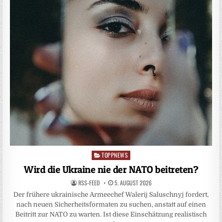
TOPPNEWS
Posted
in
Wird die Ukraine nie der NATO beitreten?
RSS-FEED
5. AUGUST 2026
Der frühere ukrainische Armeechef Walerij Saluschnyj fordert,
nach neuen Sicherheitsformaten zu suchen, anstatt auf einen
Beitritt zur NATO zu warten. Ist diese Einschätzung realistisch