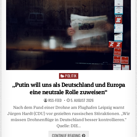
POLITIK
Posted
in
„Putin will uns als Deutschland und Europa
eine neutrale Rolle zuweisen“
RSS-FEED
5. AUGUST 2026
Nach dem Fund einer Drohne am Flughafen Leipzig warnt
Jürgen Hardt (CDU) vor gezielten russischen Störaktionen. „Wir
müssen Drohnenflüge in Deutschland besser kontrollieren.“
Quelle: DIE…
CONTINUE READING