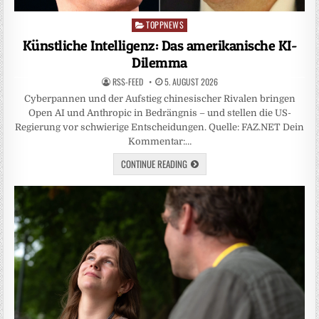
TOPPNEWS
Posted
in
Künstliche Intelligenz: Das amerikanische KI-
Dilemma
RSS-FEED
5. AUGUST 2026
Cyberpannen und der Aufstieg chinesischer Rivalen bringen
Open AI und Anthropic in Bedrängnis – und stellen die US-
Regierung vor schwierige Entscheidungen. Quelle: FAZ.NET Dein
Kommentar:…
CONTINUE READING