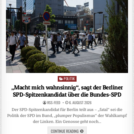
POLITIK
Posted
in
„Macht mich wahnsinnig“, sagt der Berliner
SPD-Spitzenkandidat über die Bundes-SPD
RSS-FEED
6. AUGUST 2026
Der SPD-Spitzenkandidat für Berlin teilt aus – „fatal“ sei die
Politik der SPD im Bund, „plumper Populismus“ der Wahlkampf
der Linken. Ein Genosse geht noch…
CONTINUE READING