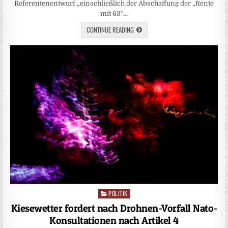
Referentenentwurf „einschließlich der Abschaffung der „Rente
mit 63“…
CONTINUE READING
POLITIK
Posted
in
Kiesewetter fordert nach Drohnen-Vorfall Nato-
Konsultationen nach Artikel 4