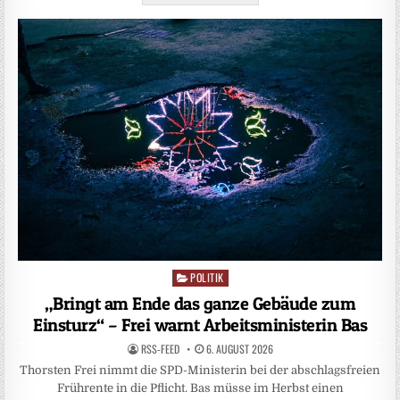
POLITIK
Posted
in
„Bringt am Ende das ganze Gebäude zum
Einsturz“ – Frei warnt Arbeitsministerin Bas
RSS-FEED
6. AUGUST 2026
Thorsten Frei nimmt die SPD-Ministerin bei der abschlagsfreien
Frührente in die Pflicht. Bas müsse im Herbst einen