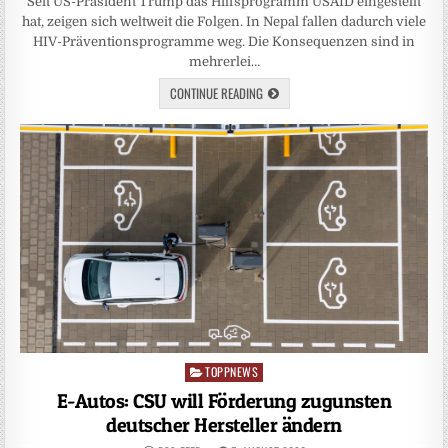
Seit US-Präsident Trump das Hilfsprogramm USAID eingestellt
hat, zeigen sich weltweit die Folgen. In Nepal fallen dadurch viele
HIV-Präventionsprogramme weg. Die Konsequenzen sind in
mehrerlei…
CONTINUE READING
TOPPNEWS
Posted
in
E-Autos: CSU will Förderung zugunsten
deutscher Hersteller ändern