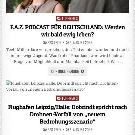
TOPPNEWS
Posted
in
F.A.Z. PODCAST FÜR DEUTSCHLAND: Werden
wir bald ewig leben?
RSS-FEED
5. AUGUST 2026
Tech-Milliardäre versprechen, den Tod zu überwinden und noch
mehr: ewige Jugend. Was früher Phantasie war, wird heute als
Frage von Möglichkeit und Machbarkeit betrachtet. Was…
CONTINUE READING
TOPPNEWS
Posted
in
Flughafen Leipzig/Halle: Dobrindt spricht nach
Drohnen-Vorfall von „neuem
Bedrohungsszenario“
RSS-FEED
5. AUGUST 2026