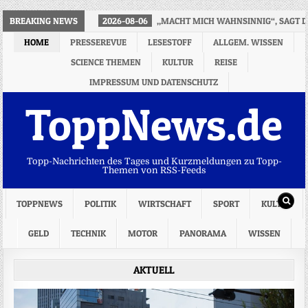
BREAKING NEWS
2026-08-06
„MACHT MICH WAHNSINNIG“, SAGT D
HOME
PRESSEREVUE
LESESTOFF
ALLGEM. WISSEN
SCIENCE THEMEN
KULTUR
REISE
IMPRESSUM UND DATENSCHUTZ
ToppNews.de
Topp-Nachrichten des Tages und Kurzmeldungen zu Topp-
Themen von RSS-Feeds
TOPPNEWS
POLITIK
WIRTSCHAFT
SPORT
KULTUR
GELD
TECHNIK
MOTOR
PANORAMA
WISSEN
AKTUELL