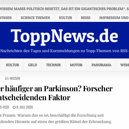
GEWISSEM MASSE POLITISCH BESETZT, DAS IST EIN GIGANTISCHES PROBLEM“, 
WISSEN
SCIENCE THEMEN
KULTUR
REISE
IMPRESSUM UND
ToppNews.de
Nachrichten des Tages und Kurzmeldungen zu Topp-Themen von RSS
KULTUR
GELD
TECHNIK
MOTOR
PANORAMA
WIS
POSTED
WISSEN
IN
häufiger an Parkinson? Forscher
ntscheidenden Faktor
S-FEED
9. JULI 2026
 Frauen. Warum das so ist, beschäftigt die Forschung seit
idenden Hinweis auf eines der größten Rätsel der Erkrankung.