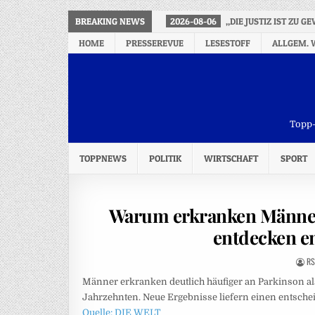
BREAKING NEWS
2026-08-06
„DIE JUSTIZ IST ZU 
HOME
PRESSEREVUE
LESESTOFF
ALLGEM. 
Topp-
TOPPNEWS
POLITIK
WIRTSCHAFT
SPORT
Warum erkranken Männer 
entdecken e
RS
Männer erkranken deutlich häufiger an Parkinson als
Jahrzehnten. Neue Ergebnisse liefern einen entsche
Quelle: DIE WELT