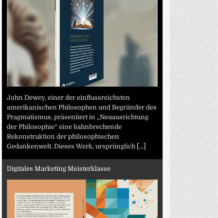
John Dewey, einer der einflussreichsten
amerikanischen Philosophen und Begründer des
Pragmatismus, präsentiert in „Neuausrichtung
der Philosophie“ eine bahnbrechende
Rekonstruktion der philosophischen
Gedankenwelt. Dieses Werk, ursprünglich
[...]
Digitales Marketing Meisterklasse