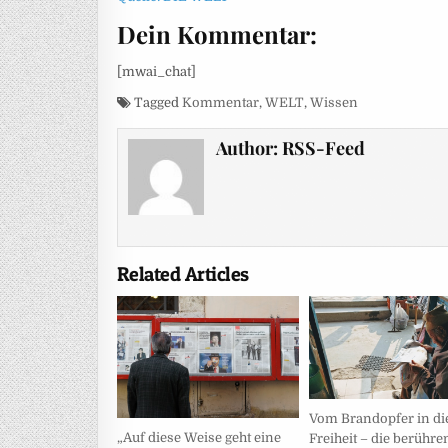
Dein Kommentar:
[mwai_chat]
Tagged
Kommentar
,
WELT
,
Wissen
Author:
RSS-Feed
Related Articles
Vom Brandopfer in di
„Auf diese Weise geht eine
Freiheit – die berühr