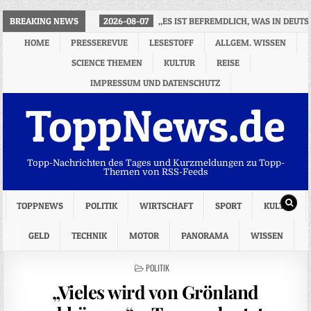
BREAKING NEWS
2026-08-07
„ES IST BEFREMDLICH, WAS IN DEUTS
HOME
PRESSEREVUE
LESESTOFF
ALLGEM. WISSEN
SCIENCE THEMEN
KULTUR
REISE
IMPRESSUM UND DATENSCHUTZ
ToppNews.de
Topp-Nachrichten des Tages und Kurzmeldungen zu Topp-
Themen von RSS-Feeds
TOPPNEWS
POLITIK
WIRTSCHAFT
SPORT
KULTUR
GELD
TECHNIK
MOTOR
PANORAMA
WISSEN
POSTED
POLITIK
IN
„Vieles wird von Grönland