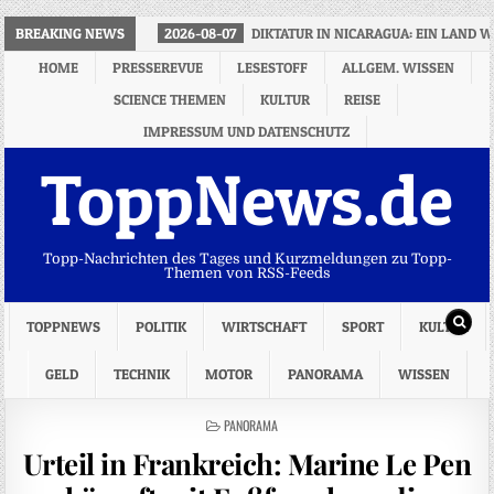
BREAKING NEWS
2026-08-07
DIKTATUR IN NICARAGUA: EIN LAND 
HOME
PRESSEREVUE
LESESTOFF
ALLGEM. WISSEN
SCIENCE THEMEN
KULTUR
REISE
IMPRESSUM UND DATENSCHUTZ
ToppNews.de
Topp-Nachrichten des Tages und Kurzmeldungen zu Topp-
Themen von RSS-Feeds
TOPPNEWS
POLITIK
WIRTSCHAFT
SPORT
KULTUR
GELD
TECHNIK
MOTOR
PANORAMA
WISSEN
POSTED
PANORAMA
IN
Urteil in Frankreich: Marine Le Pen