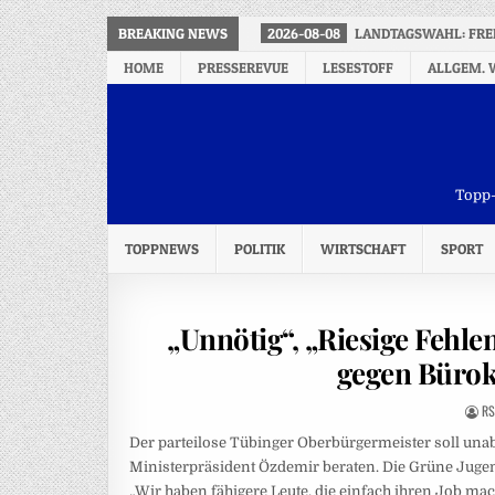
BREAKING NEWS
2026-08-08
LANDTAGSWAHL: FREI
HOME
PRESSEREVUE
LESESTOFF
ALLGEM. 
Topp-
TOPPNEWS
POLITIK
WIRTSCHAFT
SPORT
„Unnötig“, „Riesige Fehle
gegen Bürok
RS
Der parteilose Tübinger Oberbürgermeister soll un
Ministerpräsident Özdemir beraten. Die Grüne Jugen
„Wir haben fähigere Leute, die einfach ihren Job ma