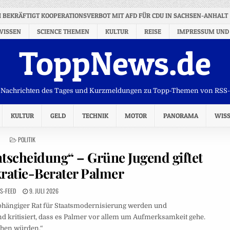
 BEKRÄFTIGT KOOPERATIONSVERBOT MIT AFD FÜR CDU IN SACHSEN-ANHALT
WISSEN
SCIENCE THEMEN
KULTUR
REISE
IMPRESSUM UND
ToppNews.de
Nachrichten des Tages und Kurzmeldungen zu Topp-Themen von RSS
KULTUR
GELD
TECHNIK
MOTOR
PANORAMA
WIS
POSTED
POLITIK
IN
ntscheidung“ – Grüne Jugend giftet
ratie-Berater Palmer
S-FEED
9. JULI 2026
abhängiger Rat für Staatsmodernisierung werden und
d kritisiert, dass es Palmer vor allem um Aufmerksamkeit gehe.
chen würden.“