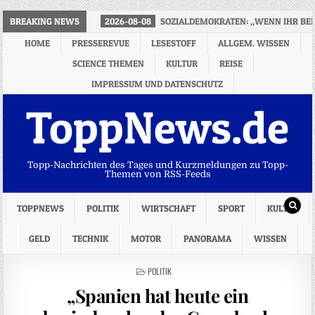
BREAKING NEWS
2026-08-08
SOZIALDEMOKRATEN: „WENN IHR BEI M
HOME
PRESSEREVUE
LESESTOFF
ALLGEM. WISSEN
SCIENCE THEMEN
KULTUR
REISE
IMPRESSUM UND DATENSCHUTZ
ToppNews.de
Topp-Nachrichten des Tages und Kurzmeldungen zu Topp-
Themen von RSS-Feeds
TOPPNEWS
POLITIK
WIRTSCHAFT
SPORT
KULTUR
GELD
TECHNIK
MOTOR
PANORAMA
WISSEN
POSTED
POLITIK
IN
„Spanien hat heute ein