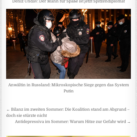
Deniz Undav: Der Mann für Späße ist jetzt Spitzendiplomat
Anwältin in Russland: Mikroskopische Siege gegen das System
Putin
Beitragsnavigation
← Bilanz im zweiten Sommer: Die Koalition stand am Abgrund –
doch sie stürzte nicht
Antidepressiva im Sommer: Warum Hitze zur Gefahr wird →