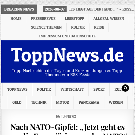
BREAKING NEWS
2026-08-07
„ES LIEGT AUF DER HAND …“ – RUS
HOME
PRESSEREVUE
LESESTOFF
ALLGEM. WISSEN
SCIENCE THEMEN
KULTUR
REISE
IMPRESSUM UND DATENSCHUTZ
ToppNews.de
Topp-Nachrichten des Tages und Kurzmeldungen zu Topp-
Themen von RSS-Feeds
TOPPNEWS
POLITIK
WIRTSCHAFT
SPORT
KULTUR
GELD
TECHNIK
MOTOR
PANORAMA
WISSEN
POSTED
TOPPNEWS
IN
Nach NATO-Gipfel: „Jetzt geht es